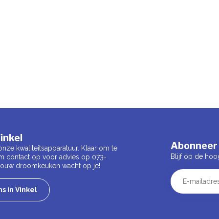
inkel
Abonneer 
onze kwaliteitsapparatuur. Klaar om te
Blijf op de hoo
m contact op voor advies op 073-
 Jouw droomkeuken wacht op je!
s in Vinkel