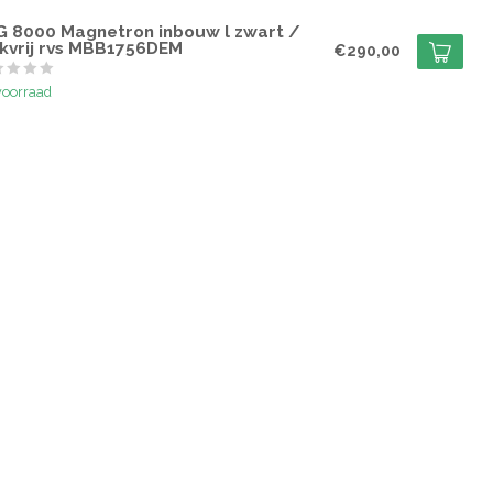
G
G 8000 Magnetron inbouw l zwart /
ekvrij rvs MBB1756DEM
€290,00
voorraad