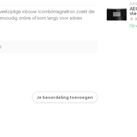
AE
AE
n veelzijdige inbouw (combi)magnetron zoekt die
vl
envoudig online of kom langs voor advies.
Op 
0
Je beoordeling toevoegen