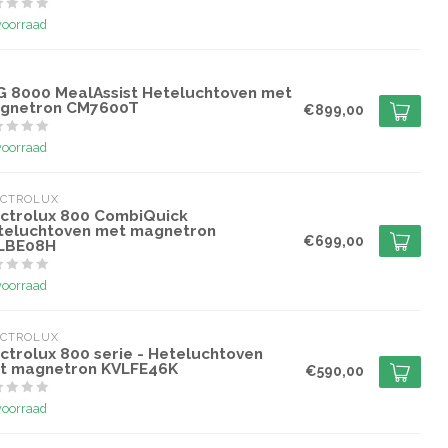
voorraad
G
G 8000 MealAssist Heteluchtoven met
gnetron CM7600T
€899,00
voorraad
ECTROLUX
ectrolux 800 CombiQuick
teluchtoven met magnetron
€699,00
LBE08H
voorraad
ECTROLUX
ctrolux 800 serie - Heteluchtoven
t magnetron KVLFE46K
€590,00
voorraad