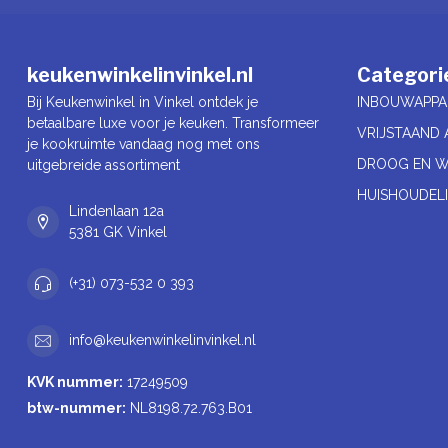
keukenwinkelinvinkel.nl
Categori
Bij Keukenwinkel in Vinkel ontdek je
INBOUWAPPA
betaalbare luxe voor je keuken. Transformeer
VRIJSTAAND 
je kookruimte vandaag nog met ons
DROOG EN W
uitgebreide assortiment
HUISHOUDELI
Lindenlaan 12a
5381 GK Vinkel
(+31) 073-532 0 393
info@keukenwinkelinvinkel.nl
KVK nummer:
17249509
btw-nummer:
NL8198.72.763.B01