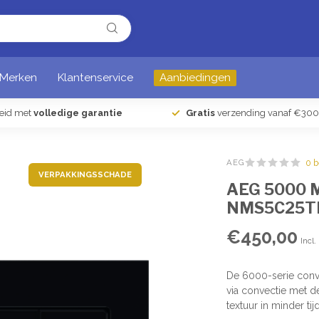
Merken
Klantenservice
Aanbiedingen
heid met
volledige garantie
Gratis
verzending vanaf €300
AEG
0 
VERPAKKINGSSCHADE
AEG 5000 M
NMS5C25T
€450,00
Incl.
De 6000-serie conv
via convectie met 
textuur in minder tij