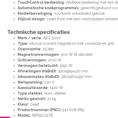
TouchControl bediening
: intuïtieve bediening met led-d
Automatische kookprogramma’s
: gewichtsgestuurd voo
Kinderbeveiliging
: voorkomt onbedoeld gebruik.
Stijlvol design
: zwart front met een roestvrijstalen binne
Technische specificaties
Merk / serie:
AEG 5000
Type:
inbouw (combi) magnetron met convectie en grill
Ovenruimte:
25 liter
Magnetronvermogen:
900 W (8 standen)
Grillvermogen:
1000 W
Vermogen hetelucht:
1950 W
Afmetingen (HxBxD):
390x595x430 mm
Inbouwmaten (HxBxD):
380x560x550 mm
Netspanning:
230 V
Aansluitwaarde:
1400 W
Type stekker:
euro-stekker
Netto gewicht:
21 kg
Kleur:
zwart
Productnummer (PNC):
947 608 889
Model:
NMS5C25TB