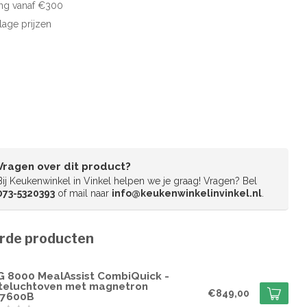
ng vanaf €300
 lage prijzen
Vragen over dit product?
Bij Keukenwinkel in Vinkel helpen we je graag! Vragen? Bel
073-5320393
of mail naar
info@keukenwinkelinvinkel.nl
.
rde producten
G
G 8000 MealAssist CombiQuick -
teluchtoven met magnetron
€849,00
7600B