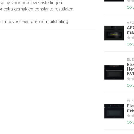
isplay voor precieze instellingen.
Op 
r extra gemak en constante resultaten.
nruimte voor een premium uitstraling.
AE
AE
ma
Op 
EL
El
He
KV
Op 
EL
Ele
me
Op 