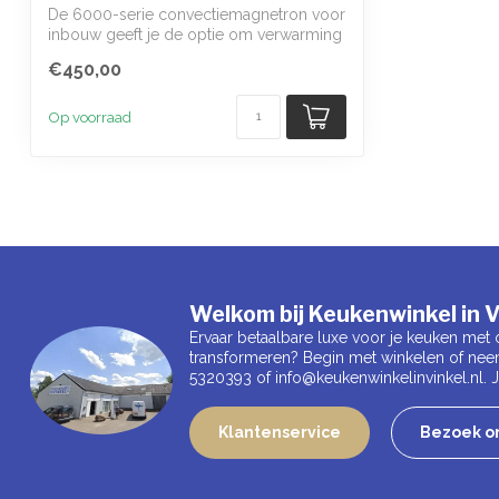
De 6000-serie convectiemagnetron voor
inbouw geeft je de optie om verwarming
via...
€450,00
Op voorraad
Welkom bij Keukenwinkel in V
Ervaar betaalbare luxe voor je keuken met 
transformeren? Begin met winkelen of nee
5320393 of
info@keukenwinkelinvinkel.nl
.
Klantenservice
Bezoek on