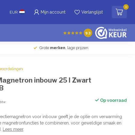
0
Mijn account
Verlanglijst
EUR
9.3
Grote
merken
, lage prijzen
beoordelingen
agnetron inbouw 25 l Zwart
B
Op voorraad
 btw
ectiemagnetron voor inbouw geeft je de optie om verwarming
de magnetronfuncties te combineren, voor geweldige smaak en
d.
Lees meer
.