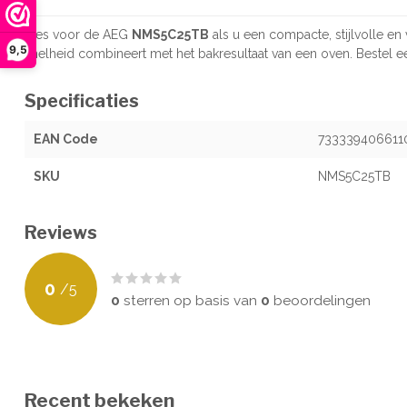
Kies voor de AEG
NMS5C25TB
als u een compacte, stijlvolle e
9,5
snelheid combineert met het bakresultaat van een oven. Bestel e
Specificaties
EAN Code
733339406611
SKU
NMS5C25TB
Reviews
0
/
5
0
sterren op basis van
0
beoordelingen
Recent bekeken