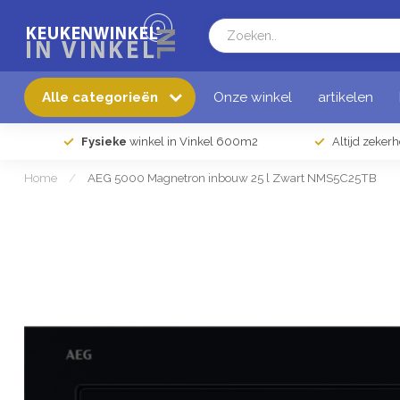
Alle categorieën
Onze winkel
artikelen
Fysieke
winkel in Vinkel 600m2
Altijd zeker
Home
/
AEG 5000 Magnetron inbouw 25 l Zwart NMS5C25TB