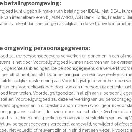
de betalingsomgeving:
witgoed kunt u gebruik maken van betaling per iDEAL. Met iDEAL kunt 
ik van internetbankieren bij ABN AMRO, ASN Bank, Fortis, Friesland B
alen. U rekent dan snel en gemakkelijk af in de vertrouwde internetbe
de omgeving persoonsgegevens:
goed zal uw persoonsgegevens verwerken en opnemen in een of meer
vens is het door Voordeligwitgoed kunnen nakomen van de overeenk
lijk gerichte aanbiedingen. De persoonsgegevens die verwerkt worden,
 bestelt of hebt besteld. Door het aangaan van een overeenkomst 
 u uitdrukkelijke toestemming aan Voordeligwitgoed voor het doen van 
 namens Voordeligwitgoed doen van aan u persoonlijk gerichte aanbiedin
oed laten weten. Voordeligwitgoed zal in al zijn aan u persoonlijk g
te stellen. Voordeligwitgoed zal deze verwerking van uw persoonsge
ens opgenomen in dit bestand anonimiseren (voor gebruik voor sta
nsgegevens te allen tijde inzien, door een schriftelijk (via brief of e
oed zal u dan binnen 4 weken een overzicht verstrekken van uw bij
at uw persoonsgegevens verbeterd, aangevuld, verwijderd of afgesche
l niet volledig of relevant zijn of in strijd met een wettelijk voorschrif