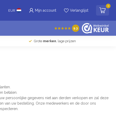
0
Mijn account
Verlanglijst
EUR
9.3
Grote
merken
, lage prijzen
lanten.
n betalen.
uw persoonlijke gegevens niet aan derden verkopen en zal deze
voeren van uw bestelling. Onze medewerkers en de door ons
especteren.