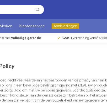
Merken
Klantenservice
Aanbiedingen
heid met
volledige garantie
Gratis
verzending vanaf €300
Policy
oed hecht veel waarde aan het waarborgen van de privacy van haar k
 bij ons in een beveiligde betalingsomgeving met iDEAL uw producte
eer zorgvuldig om met uw persoonsgegevens. voordeligwitgoed zal 
er beschikking stellen aan derden als deze zijn betrokken bij het uit
 derden zijn verplicht om de vertrouwelijkheid van uw gegevens te r