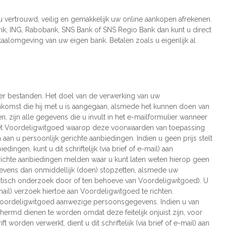
u vertrouwd, veilig en gemakkelijk uw online aankopen afrekenen.
ank, ING, Rabobank, SNS Bank of SNS Regio Bank dan kunt u direct
taalomgeving van uw eigen bank. Betalen zoals u eigenlijk al
 bestanden. Het doel van de verwerking van uw
omst die hij met u is aangegaan, alsmede het kunnen doen van
 zijn alle gegevens die u invult in het e-mailformulier wanneer
met Voordeligwitgoed waarop deze voorwaarden van toepassing
aan u persoonlijk gerichte aanbiedingen. Indien u geen prijs stelt
gen, kunt u dit schriftelijk (via brief of e-mail) aan
erichte aanbiedingen melden waar u kunt laten weten hierop geen
gevens dan onmiddellijk (doen) stopzetten, alsmede uw
tisch onderzoek door of ten behoeve van Voordeligwitgoed). U
-mail) verzoek hiertoe aan Voordeligwitgoed te richten.
 Voordeligwitgoed aanwezige persoonsgegevens. Indien u van
rmd dienen te worden omdat deze feitelijk onjuist zijn, voor
t worden verwerkt, dient u dit schriftelijk (via brief of e-mail) aan