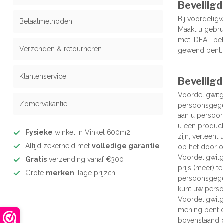
Beveilig
Bij voordelig
Betaalmethoden
Maakt u gebru
met iDEAL bet
Verzenden & retourneren
gewend bent.
Klantenservice
Beveilig
Voordeligwit
Zomervakantie
persoonsgege
aan u persoon
u een product
Fysieke
winkel in Vinkel 600m2
zijn, verleent
Altijd zekerheid met
volledige garantie
op het door of
Voordeligwitg
Gratis
verzending vanaf €300
prijs (meer) 
Grote
merken
, lage prijzen
persoonsgegev
kunt uw persoo
Voordeligwitg
mening bent d
bovenstaand doe