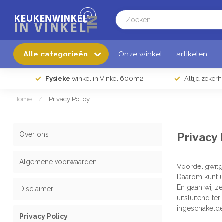
Alle categorieën
Onze winkel
artikelen
Fysieke
winkel in Vinkel 600m2
Altijd zeker
Home
/
Privacy Policy
Over ons
Privacy 
Algemene voorwaarden
Voordeligwitg
Daarom kunt u
En gaan wij z
Disclaimer
uitsluitend t
ingeschakelde
Privacy Policy