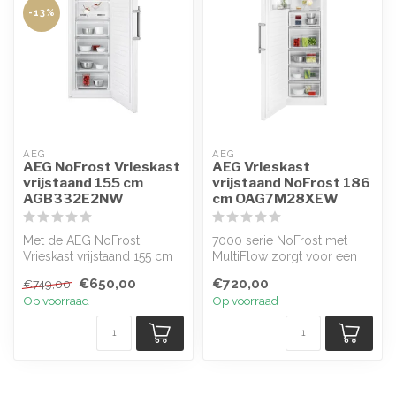
-13%
AEG
AEG
AEG NoFrost Vrieskast
AEG Vrieskast
vrijstaand 155 cm
vrijstaand NoFrost 186
AGB332E2NW
cm OAG7M28XEW
Met de AEG NoFrost
7000 serie NoFrost met
Vrieskast vrijstaand 155 cm
MultiFlow zorgt voor een
AGB332E2NW behoren
stabiele temperatuur en
€650,00
€720,00
€749,00
ijsvorming en ...
vochtigh...
Op voorraad
Op voorraad