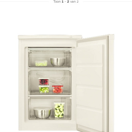
Toon
1
-
2
van 2