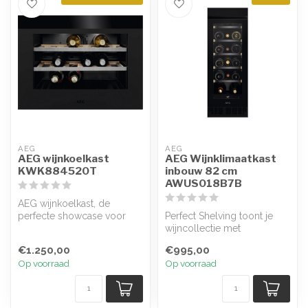
AEG
AEG
AEG wijnkoelkast
AEG Wijnklimaatkast
KWK884520T
inbouw 82 cm
AWUS018B7B
AEG wijnkoelkast, de
perfecte showcase voor
Perfect Shelving toont je
wijnliefhebbers; deze
wijncollectie met
koelkast zorgt...
uittrekbare, kwalitatieve
€1.250,00
€995,00
houten leg...
Op voorraad
Op voorraad