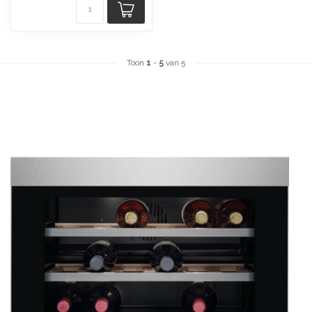
Toon
1
-
5
van 5