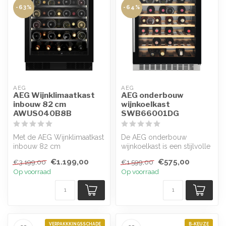
-63%
-64%
AEG
AEG
AEG Wijnklimaatkast
AEG onderbouw
inbouw 82 cm
wijnkoelkast
AWUS040B8B
SWB66001DG
Met de AEG Wijnklimaatkast
De AEG onderbouw
inbouw 82 cm
wijnkoelkast is een stijlvolle
AWUS040B8B kunt u uw
en functionele aanvulling
€1.199,00
€575,00
€3.199,00
€1.599,00
favoriete wijnen op...
voor e...
Op voorraad
Op voorraad
VERPAKKKINGSSCHADE
B-KEUZE