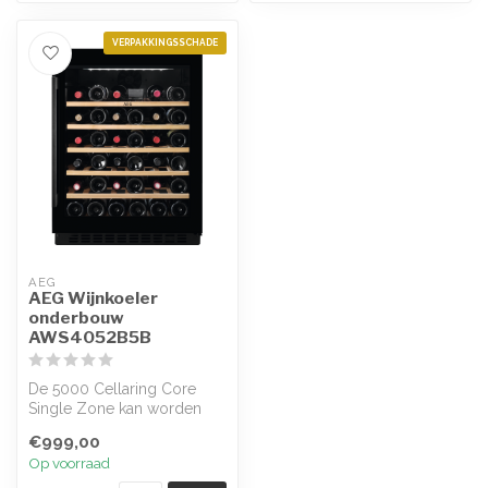
VERPAKKINGSSCHADE
AEG
AEG Wijnkoeler
onderbouw
AWS4052B5B
De 5000 Cellaring Core
Single Zone kan worden
ingesteld tussen 5 en 18°C
€999,00
voor se...
Op voorraad