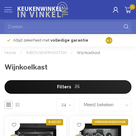
0
MENU
Altijd zekerheid met
volledige garantie
Gratis
verzendi
9.3
Home
/
INBOUWAPPARATEN
/
Wijnkoelkast
Wijnkoelkast
Filters
B-KEUZE
VERPAKKKINGSSCHADE