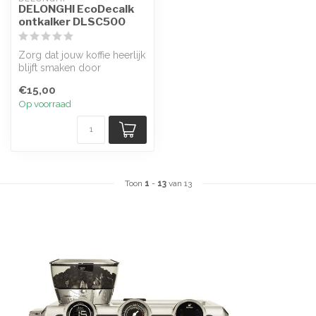
DELONGHI EcoDecalk
ontkalker DLSC500
Zorg dat jouw koffie heerlijk
blijft smaken door
regelmatig gebruik te
€15,00
maken van...
Op voorraad
Toon
1
-
13
van 13