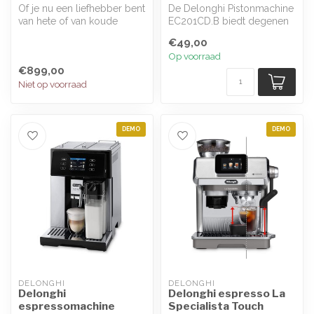
Of je nu een liefhebber bent
De Delonghi Pistonmachine
van hete of van koude
EC201CD.B biedt degenen
koffie, thuis maak je je favo...
die van traditionele koffie
€49,00
ho...
Op voorraad
€899,00
Niet op voorraad
DEMO
DEMO
DELONGHI
DELONGHI
Delonghi
Delonghi espresso La
espressomachine
Specialista Touch