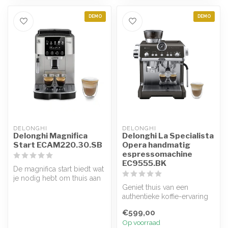
DEMO
DEMO
DELONGHI
DELONGHI
Delonghi Magnifica
Delonghi La Specialista
Start ECAM220.30.SB
Opera handmatig
espressomachine
EC9555.BK
De magnifica start biedt wat
je nodig hebt om thuis aan
de slag te gaan met je f...
Geniet thuis van een
authentieke koffie-ervaring
met La Specialista Opera,
€599,00
voor ...
Op voorraad