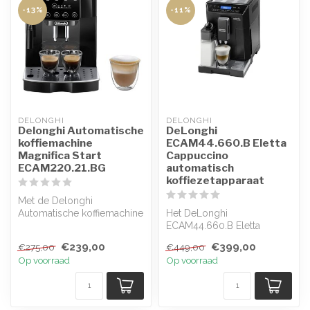
-13%
-11%
DELONGHI
DELONGHI
Delonghi Automatische
DeLonghi
koffiemachine
ECAM44.660.B Eletta
Magnifica Start
Cappuccino
ECAM220.21.BG
automatisch
koffiezetapparaat
Met de Delonghi
Automatische koffiemachine
Het DeLonghi
Magnifica Start
ECAM44.660.B Eletta
ECAM220.21.BG kunt u ...
Cappuccino automatisch
€239,00
€399,00
€275,00
€449,00
koffiezetapparaat biedt ...
Op voorraad
Op voorraad