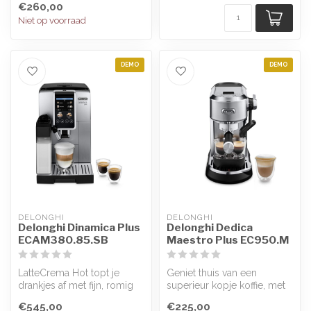
€260,00
Niet op voorraad
DEMO
DEMO
DELONGHI
DELONGHI
Delonghi Dinamica Plus
Delonghi Dedica
ECAM380.85.SB
Maestro Plus EC950.M
LatteCrema Hot topt je
Geniet thuis van een
drankjes af met fijn, romig
superieur kopje koffie, met
melkschuim. Kies uit 3
deze compacte
€545,00
€225,00
textur...
handmatige espres...