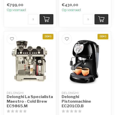
machine eenvoudig
ervaring, vakmanschap en
€799,00
€430,00
specifie...
technologie ...
Op voorraad
Op voorraad
DEMO
DEMO
DELONGHI
DELONGHI
Delonghi La Specialista
Delonghi
Maestro - Cold Brew
Pistonmachine
EC9865.M
EC201CD.B