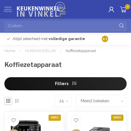
0
MENU
Altijd zekerheid met
volledige garantie
Gratis
verzendi
9.3
Home
/
HUISHOUDELIJK
/
Koffiezetapparaat
Koffiezetapparaat
Filters
DEMO
DEMO