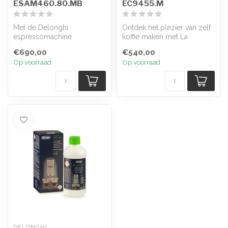
ESAM460.80.MB
EC9455.M
Met de Delonghi
Ontdek het plezier van zelf
espressomachine
koffie maken met La
ESAM460.80.MB kunt u
Specialista Touch. Het
€690,00
€540,00
genieten van hoogwaardige
intuïtiev...
Op voorraad
Op voorraad
k...
DELONGHI