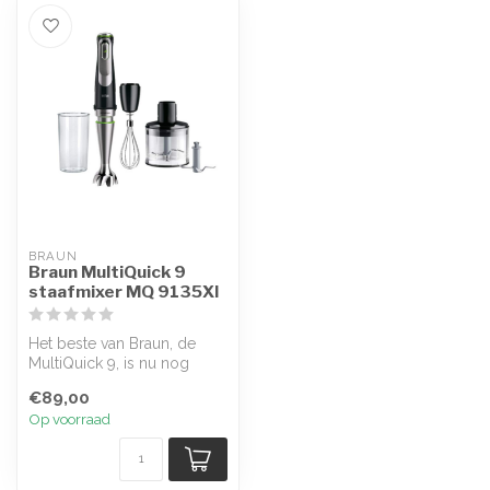
BRAUN
Braun MultiQuick 9
staafmixer MQ 9135XI
Het beste van Braun, de
MultiQuick 9, is nu nog
beter geworden. Maak
€89,00
kennis met ...
Op voorraad