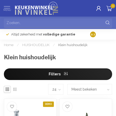
0
MENU
Altijd zekerheid met
volledige garantie
Gratis
verzendi
9.3
Home
/
HUISHOUDELIJK
/
Klein huishoudelijk
Klein huishoudelijk
Filters
DEMO