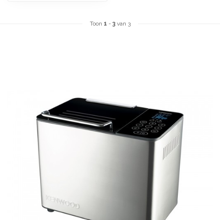
Toon
1
-
3
van 3