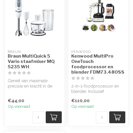
BRAUN
KENWOOD
Braun MultiQuick 5
Kenwood MultiPro
Vario staafmixer MQ
OneTouch
5235 WH
foodprocessor en
blender FDM73.480SS
Geniet van maximale
precisie en kracht in de
2-in-1-foodprocessor en
palm van je hand met de
blender. Inclusief
nieuwe Mult...
automatische
€44,00
€110,00
voorinstellingen, om ing...
Op voorraad
Op voorraad