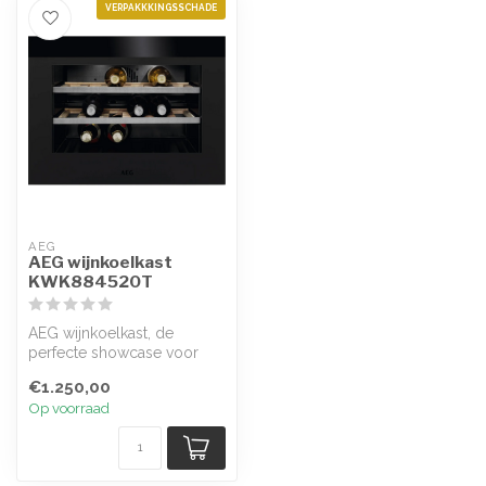
VERPAKKKINGSSCHADE
AEG
AEG wijnkoelkast
KWK884520T
AEG wijnkoelkast, de
perfecte showcase voor
wijnliefhebbers; deze
€1.250,00
koelkast zorgt...
Op voorraad