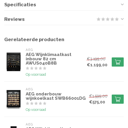
Specificaties
Reviews
Gerelateerde producten
AEG
AEG Wijnklimaatkast
inbouw 82 cm
€3.199,00
AWUS040B8B
€1.199,00
Op voorraad
AEG
AEG onderbouw
€1.599,00
wijnkoelkast SWB66001DG
€575,00
Op voorraad
AEG