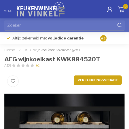
0
MENU
Altijd zekerheid met
volledige garantie
Gratis
verzendi
9.3
Home
/
AEG wijnkoelkast KWK884520T
AEG wijnkoelkast KWK884520T
AEG
(0)
VERPAKKKINGSSCHADE