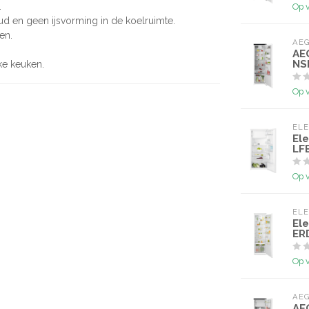
.
Op 
d en geen ijsvorming in de koelruimte.
en.
AE
AE
NS
lke keuken.
Op 
EL
El
LF
Op 
EL
El
ER
Op 
AE
AE