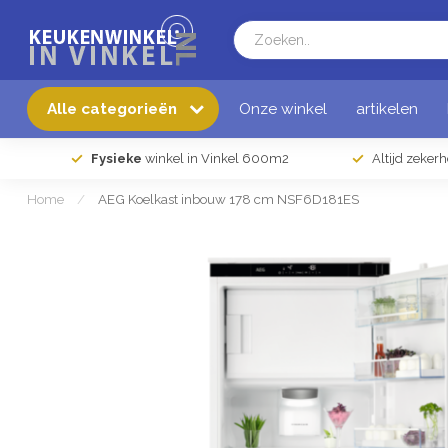
Alle categorieën
Onze winkel
artikelen
Fysieke
winkel in Vinkel 600m2
Altijd zeker
Home
/
AEG Koelkast inbouw 178 cm NSF6D181ES