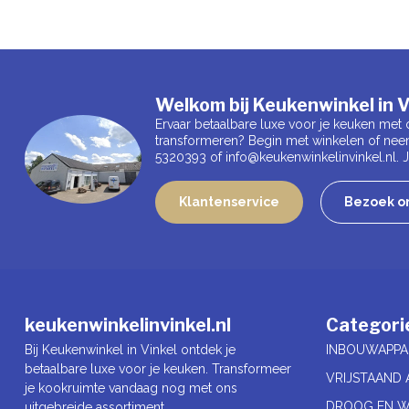
Welkom bij Keukenwinkel in V
Ervaar betaalbare luxe voor je keuken met 
transformeren? Begin met winkelen of nee
5320393 of
info@keukenwinkelinvinkel.nl
.
Klantenservice
Bezoek on
keukenwinkelinvinkel.nl
Categori
Bij Keukenwinkel in Vinkel ontdek je
INBOUWAPPA
betaalbare luxe voor je keuken. Transformeer
VRIJSTAAND 
je kookruimte vandaag nog met ons
DROOG EN W
uitgebreide assortiment