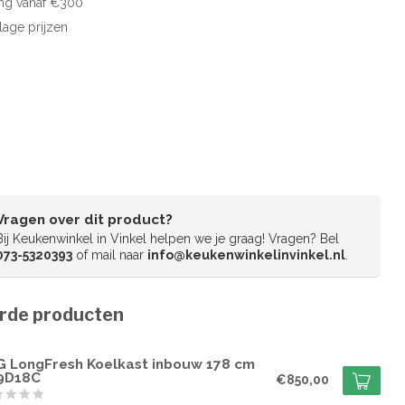
ng vanaf €300
 lage prijzen
Vragen over dit product?
Bij Keukenwinkel in Vinkel helpen we je graag! Vragen? Bel
073-5320393
of mail naar
info@keukenwinkelinvinkel.nl
.
rde producten
G
G LongFresh Koelkast inbouw 178 cm
9D18C
€850,00