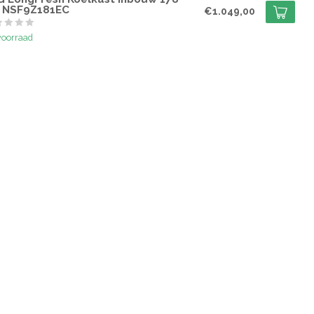
 NSF9Z181EC
€1.049,00
voorraad