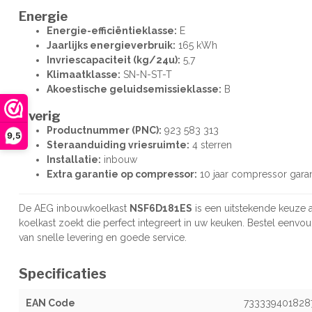
Energie
Energie-efficiëntieklasse:
E
Jaarlijks energieverbruik:
165 kWh
Invriescapaciteit (kg/24u):
5,7
Klimaatklasse:
SN-N-ST-T
Akoestische geluidsemissieklasse:
B
Overig
Productnummer (PNC):
923 583 313
9,5
Steraanduiding vriesruimte:
4 sterren
Installatie:
inbouw
Extra garantie op compressor:
10 jaar compressor garan
De AEG inbouwkoelkast
NSF6D181ES
is een uitstekende keuze a
koelkast zoekt die perfect integreert in uw keuken. Bestel eenvou
van snelle levering en goede service.
Specificaties
EAN Code
733339401828