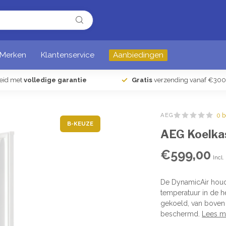
Merken
Klantenservice
Aanbiedingen
heid met
volledige garantie
Gratis
verzending vanaf €300
AEG
0 
B-KEUZE
AEG Koelka
€599,00
Incl.
De DynamicAir houdt
temperatuur in de h
gekoeld, van boven 
beschermd.
Lees m