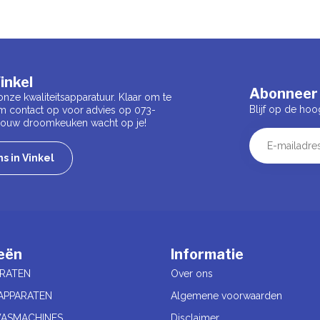
inkel
Abonneer 
onze kwaliteitsapparatuur. Klaar om te
Blijf op de hoo
m contact op voor advies op 073-
 Jouw droomkeuken wacht op je!
s in Vinkel
eën
Informatie
RATEN
Over ons
APPARATEN
Algemene voorwaarden
ASMACHINES
Disclaimer