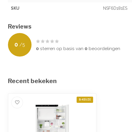
SKU
NSF6D181ES
Reviews
0
/
5
0
sterren op basis van
0
beoordelingen
Recent bekeken
B-KEUZE