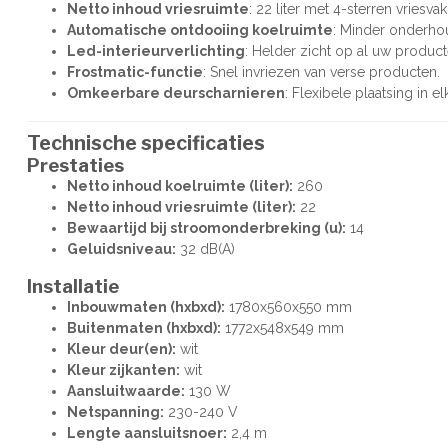
Netto inhoud vriesruimte
: 22 liter met 4-sterren vriesvak
Automatische ontdooiing koelruimte
: Minder onderhou
Led-interieurverlichting
: Helder zicht op al uw product
Frostmatic-functie
: Snel invriezen van verse producten.
Omkeerbare deurscharnieren
: Flexibele plaatsing in e
Technische specificaties
Prestaties
Netto inhoud koelruimte (liter):
260
Netto inhoud vriesruimte (liter):
22
Bewaartijd bij stroomonderbreking (u):
14
Geluidsniveau:
32 dB(A)
Installatie
Inbouwmaten (hxbxd):
1780x560x550 mm
Buitenmaten (hxbxd):
1772x548x549 mm
Kleur deur(en):
wit
Kleur zijkanten:
wit
Aansluitwaarde:
130 W
Netspanning:
230-240 V
Lengte aansluitsnoer:
2,4 m