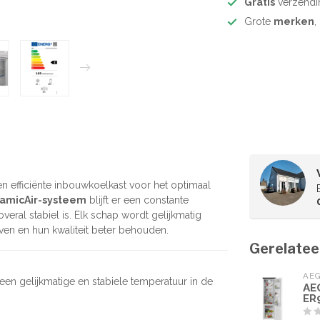
Gratis
verzendi
Grote
merken
,
 efficiënte inbouwkoelkast voor het optimaal
amicAir-systeem
blijft er een constante
eral stabiel is. Elk schap wordt gelijkmatig
jven en hun kwaliteit beter behouden.
Gerelatee
AE
 een gelijkmatige en stabiele temperatuur in de
AE
ER