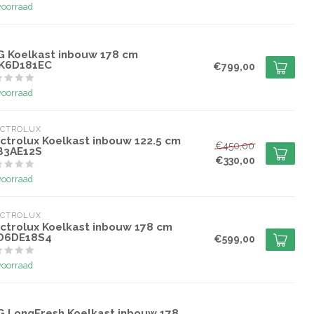
voorraad
G
G Koelkast inbouw 178 cm
K6D181EC
€799,00
voorraad
ECTROLUX
ectrolux Koelkast inbouw 122.5 cm
€450,00
B3AE12S
€330,00
voorraad
ECTROLUX
ectrolux Koelkast inbouw 178 cm
D6DE18S4
€599,00
voorraad
G
G LongFresh Koelkast inbouw 178