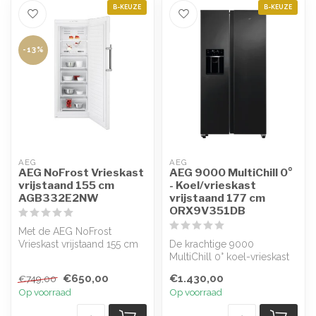
B-KEUZE
B-KEUZE
-13%
AEG
AEG
AEG NoFrost Vrieskast
AEG 9000 MultiChill 0°
vrijstaand 155 cm
- Koel/vrieskast
AGB332E2NW
vrijstaand 177 cm
ORX9V351DB
Met de AEG NoFrost
Vrieskast vrijstaand 155 cm
De krachtige 9000
AGB332E2NW behoren
MultiChill 0° koel-vrieskast
ijsvorming en ...
geeft je ijs en water via de
€650,00
€1.430,00
€749,00
deur...
Op voorraad
Op voorraad