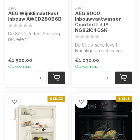
AEG
AEG
AEG Wijnklimaatkast
AEG 8000
inbouw AWCD280B6B
Inbouwvaatwasser
ComfortLift®
NG82IC40SK
De 8000 Perfect Shelving
recreëert
wijnkelderomstandigheden
De 8000-serie levert
en beschermt smaak, ...
krachtige prestaties om
hardnekkige aangekoekte of
€1.500,00
€1.030,00
ingedroo...
Op voorraad
Op voorraad
B-KEUZE
B-KEUS