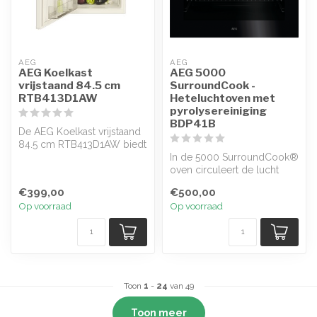
AEG
AEG
AEG Koelkast
AEG 5000
vrijstaand 84.5 cm
SurroundCook -
RTB413D1AW
Heteluchtoven met
pyrolysereiniging
BDP41B
De AEG Koelkast vrijstaand
84.5 cm RTB413D1AW biedt
betrouwbare koelprestaties
In de 5000 SurroundCook®
e...
oven circuleert de lucht
effectiever, zodat het
€399,00
€500,00
gerecht...
Op voorraad
Op voorraad
Toon
1
-
24
van 49
Toon meer