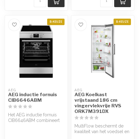
B-KEUZE
B-KEUZE
AEG
AEG
AEG inductie fornuis
AEG Koelkast
CIB6646ABM
vrijstaand 186 cm
vingervlekvrije RVS
ORK7M391DX
Het AEG inductie fornuis
CIB6646ABM combineert
innovatie en functionaliteit,
MultiFlow beschermt de
waa...
kwaliteit van het voedsel en
zorgt voor een stabiele