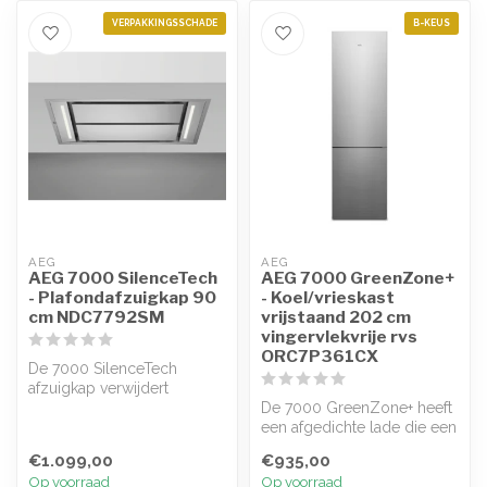
VERPAKKINGSSCHADE
B-KEUS
AEG
AEG
AEG 7000 SilenceTech
AEG 7000 GreenZone+
- Plafondafzuigkap 90
- Koel/vrieskast
cm NDC7792SM
vrijstaand 202 cm
vingervlekvrije rvs
ORC7P361CX
De 7000 SilenceTech
afzuigkap verwijdert
ongewenste kookluchtjes
De 7000 GreenZone+ heeft
uit je keuken e...
een afgedichte lade die een
optimale luchtvochtigheid
€1.099,00
€935,00
c...
Op voorraad
Op voorraad