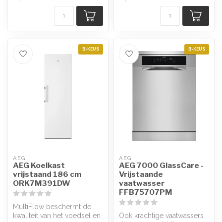
B-KEUS
B-KEUS
AEG
AEG
AEG Koelkast
AEG 7000 GlassCare -
vrijstaand 186 cm
Vrijstaande
ORK7M391DW
vaatwasser
FFB75707PM
MultiFlow beschermt de
kwaliteit van het voedsel en
Ook krachtige vaatwassers