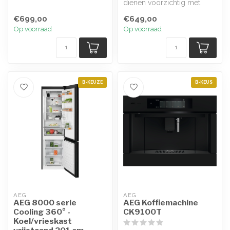
zorgt voor een stabiele
dienen voorzichtig met
temp...
glaswerk om te gaan.
€699,00
€649,00
Gelukkig h...
Op voorraad
Op voorraad
B-KEUZE
B-KEUS
AEG
AEG
AEG 8000 serie
AEG Koffiemachine
Cooling 360° -
CK9100T
Koel/vrieskast