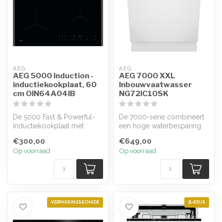
AEG
AEG
AEG 5000 Induction -
AEG 7000 XXL
inductiekookplaat, 60
Inbouwvaatwasser
cm OIN64A04IB
NG72IC10SK
De 5000 Fast & Powerful-
De 7000-serie combineert
inductiekookplaat met
een hoge waterbesparing
Powerboost warmt twee
met een krachtige reiniging,
€300,00
€649,00
keer zo snel...
da...
Op voorraad
Op voorraad
VERPAKKINGSSCHADE
B-KEUS