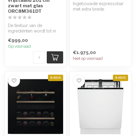
vrijstaand 201 cm
Ingebouwde espressobar
zwart mat glas
met extra brede
ORC8M361DT
aanraakbediening voor
efficiënte navigati...
De textuur van de
ingrediënten wordt tot in
elke hoek beschermd met
€999,00
Cooling 360°...
Op voorraad
€1.975,00
Niet op voorraad
B-KEUS
B-KEUS