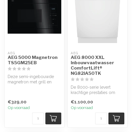
AEG
AEG
AEG 5000 Magnetron
AEG 8000 XXL
TS5GM25EB
Inbouwvaatwasser
ComfortLift®
NG82IA50TK
Deze semi-ingebouwde
magnetron met grill en
SteamSet uit de AEG 5000-
De 8000-serie levert
serie doet ...
krachtige prestaties om
hardnekkige aangekoekte of
€329,00
€1.100,00
ingedroo...
Op voorraad
Op voorraad