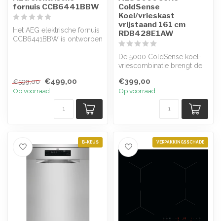
fornuis CCB6441BBW
ColdSense
Koel/vrieskast
vrijstaand 161 cm
Het AEG elektrische fornuis
RDB428E1AW
CCB6441BBW is ontworpen
voor gebruiksgemak. Met
een ...
De 5000 ColdSense koel-
vriescombinatie brengt de
juiste temperatuur snel
€499,00
€399,00
€599,00
terug n...
Op voorraad
Op voorraad
B-KEUS
VERPAKKINGSSCHADE