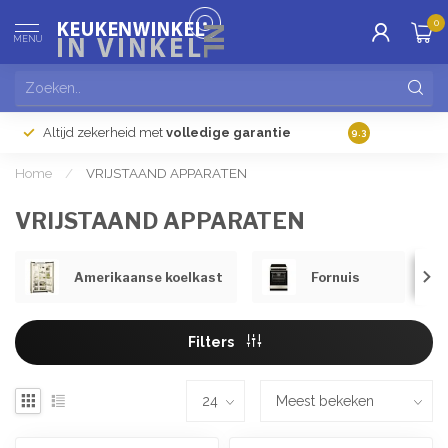
0
MENU
Altijd zekerheid met
volledige garantie
Gratis
verzendi
9.3
Home
/
VRIJSTAAND APPARATEN
VRIJSTAAND APPARATEN
Amerikaanse koelkast
Fornuis
Filters