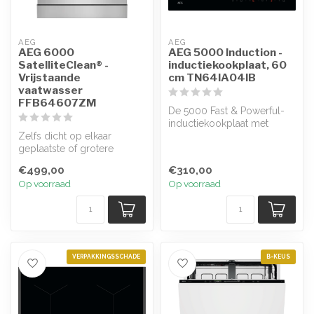
AEG
AEG
AEG 6000
AEG 5000 Induction -
SatelliteClean® -
inductiekookplaat, 60
Vrijstaande
cm TN64IA04IB
vaatwasser
FFB64607ZM
De 5000 Fast & Powerful-
inductiekookplaat met
Zelfs dicht op elkaar
Powerboost warmt twee
geplaatste of grotere
keer zo snel...
voorwerpen worden met
€499,00
€310,00
SatelliteClean...
Op voorraad
Op voorraad
VERPAKKINGSSCHADE
B-KEUS