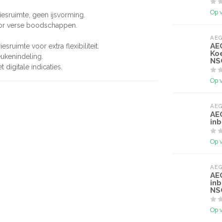
Op 
esruimte, geen ijsvorming.
voor verse boodschappen.
AE
AE
ruimte voor extra flexibiliteit.
Ko
ukenindeling.
NS
digitale indicaties.
Op 
AE
AE
in
Op 
AE
AE
in
NS
Op 