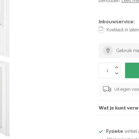
behouden.
Lees me
Inbouwservice:
Koelkast in lat
Gebruik ma
Uit eigen vo
Wat je kunt ver
Fysieke
winkel 