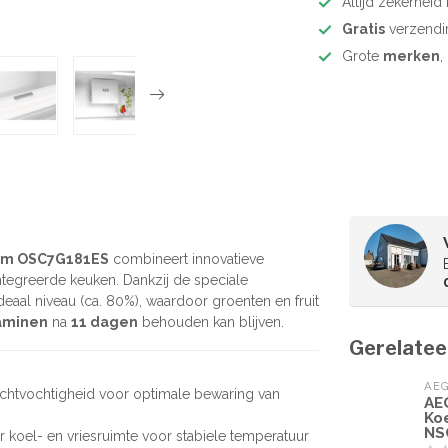
Altijd zekerhei
Gratis
verzendi
Grote
merken
,
 cm OSC7G181ES
combineert innovatieve
ntegreerde keuken. Dankzij de speciale
deaal niveau (ca. 80%), waardoor groenten en fruit
taminen
na
11 dagen
behouden kan blijven.
Gerelatee
AE
chtvochtigheid voor optimale bewaring van
AE
Ko
NS
 koel- en vriesruimte voor stabiele temperatuur