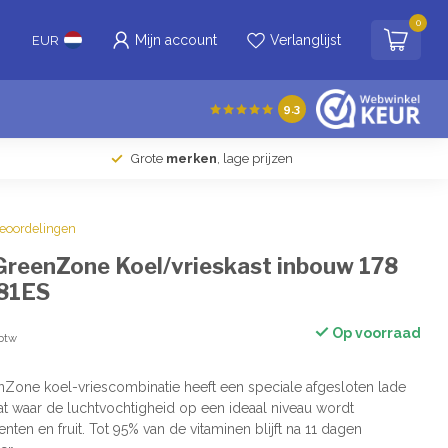
0
Mijn account
Verlanglijst
EUR
9.3
Grote
merken
, lage prijzen
beoordelingen
GreenZone Koel/vrieskast inbouw 178
81ES
Op voorraad
 btw
Zone koel-vriescombinatie heeft een speciale afgesloten lade
at waar de luchtvochtigheid op een ideaal niveau wordt
en en fruit. Tot 95% van de vitaminen blijft na 11 dagen