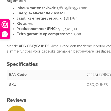
Algemeen
Inbouwmaten (hxbxd):
1780x560x550 mm
Energie-efficiëntieklasse:
E
Jaarlijks energieverbruik:
216 kWh
Kleur:
wit
Productnummer (PNC):
925 501 341
Extra garantie op compressor:
10 jaar
9,5
Met de
AEG OSC7G181ES
kiest u voor een moderne inbouw koel-
slimme functies voor dagelijks gemak en betrouwbare prestaties.
Specificaties
EAN Code
7332543978571
SKU
OSC7G181ES
Reviews