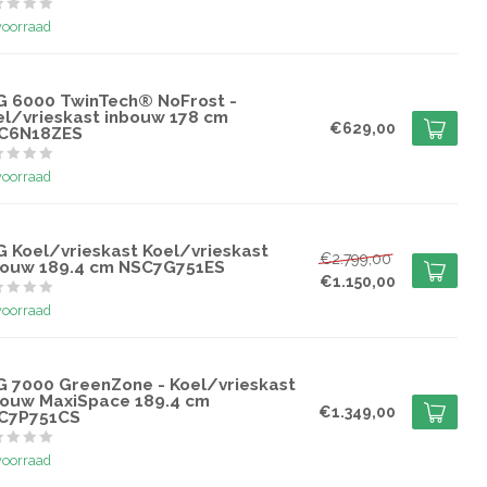
voorraad
G
G 6000 TwinTech® NoFrost -
el/vrieskast inbouw 178 cm
€629,00
C6N18ZES
voorraad
G
G Koel/vrieskast Koel/vrieskast
€2.799,00
bouw 189.4 cm NSC7G751ES
€1.150,00
voorraad
G
G 7000 GreenZone - Koel/vrieskast
bouw MaxiSpace 189.4 cm
€1.349,00
C7P751CS
voorraad