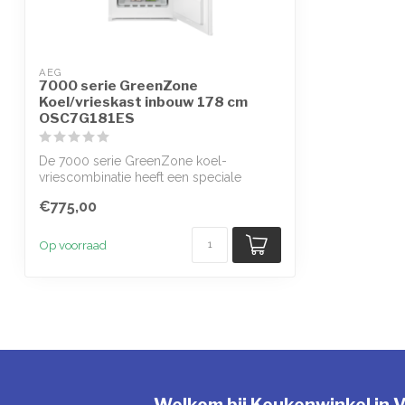
AEG
7000 serie GreenZone
Koel/vrieskast inbouw 178 cm
OSC7G181ES
De 7000 serie GreenZone koel-
vriescombinatie heeft een speciale
afgesloten lade ...
€775,00
Op voorraad
Welkom bij Keukenwinkel in V