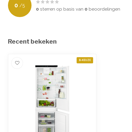
0
/
5
0
sterren op basis van
0
beoordelingen
Recent bekeken
B-KEUZE