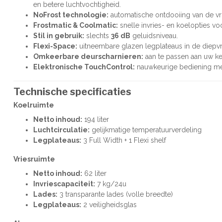
en betere luchtvochtigheid.
NoFrost technologie:
automatische ontdooiing van de vri
Frostmatic & Coolmatic:
snelle invries- en koelopties 
Stil in gebruik:
slechts
36 dB
geluidsniveau.
Flexi-Space:
uitneembare glazen legplateaus in de diepvries
Omkeerbare deurscharnieren:
aan te passen aan uw ke
Elektronische TouchControl:
nauwkeurige bediening met 
Technische specificaties
Koelruimte
Netto inhoud:
194 liter
Luchtcirculatie:
gelijkmatige temperatuurverdeling
Legplateaus:
3 Full Width + 1 Flexi shelf
Vriesruimte
Netto inhoud:
62 liter
Invriescapaciteit:
7 kg/24u
Lades:
3 transparante lades (volle breedte)
Legplateaus:
2 veiligheidsglas