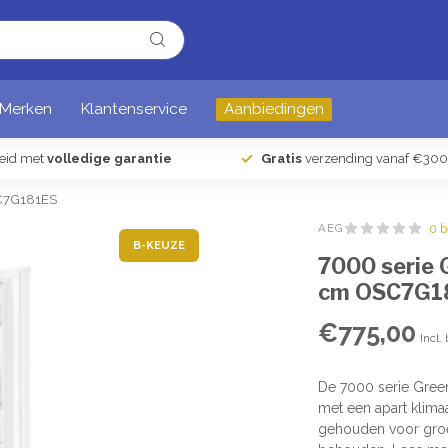
Merken
Klantenservice
Aanbiedingen
heid met
volledige garantie
Gratis
verzending vanaf €300
SC7G181ES
AEG
0 
B-KEUZE
7000 serie 
cm OSC7G1
€775,00
Incl.
De 7000 serie Green
met een apart klima
gehouden voor groent