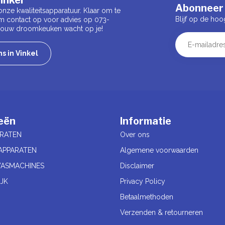
Abonneer 
onze kwaliteitsapparatuur. Klaar om te
Blijf op de hoo
m contact op voor advies op 073-
 Jouw droomkeuken wacht op je!
s in Vinkel
eën
Informatie
RATEN
Over ons
APPARATEN
Algemene voorwaarden
ASMACHINES
Disclaimer
JK
Privacy Policy
Betaalmethoden
Verzenden & retourneren