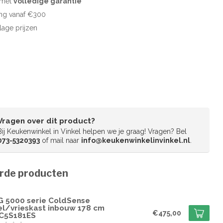
d met
volledige garantie
ng vanaf €300
 lage prijzen
Vragen over dit product?
Bij Keukenwinkel in Vinkel helpen we je graag! Vragen? Bel
073-5320393
of mail naar
info@keukenwinkelinvinkel.nl
.
rde producten
G
G 5000 serie ColdSense
el/vrieskast inbouw 178 cm
€475,00
C5S181ES