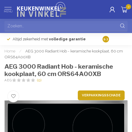
0
MENU
Altijd zekerheid met
volledige garantie
Gratis
verzendi
9.3
Home
/
AEG 3000 Radiant Hob - keramische kookplaat, 60 cm
ORS64A00XB
AEG 3000 Radiant Hob - keramische
kookplaat, 60 cm ORS64A00XB
AEG
(0)
VERPAKKINGSSCHADE