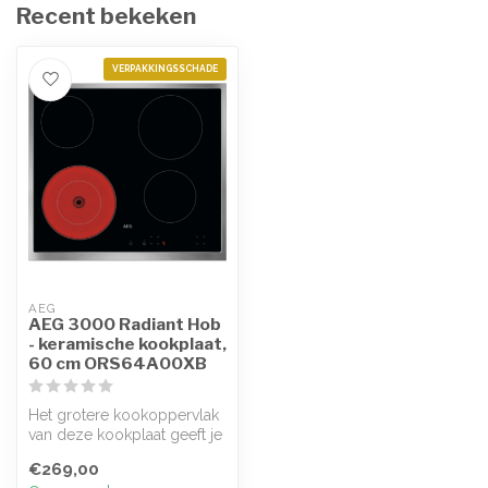
Recent bekeken
VERPAKKINGSSCHADE
AEG
AEG 3000 Radiant Hob
- keramische kookplaat,
60 cm ORS64A00XB
Het grotere kookoppervlak
van deze kookplaat geeft je
de ruimte die je nodig heb...
€269,00