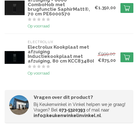
afzuiging - 6000
ComboHob met
€1.350,00
brugfunctie SaphirMatt®,
70 cm PE6000S70
Op voorraad
ELECTROLUX
Electrolux Kookplaat met
afzuiging
€999,00
Inductiekookplaat met
€875,00
afzuiging, 80 cm KCC83480I
Op voorraad
Vragen over dit product?
Bij Keukenwinkel in Vinkel helpen we je graag!
Vragen? Bel
073-5320393
of mail naar
info@keukenwinkelinvinkel.nl
.