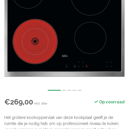
€269,00
Op voorraad
Incl. btw
Het grotere kookoppervlak van deze kookplaat geeft je de
ruimte die je nodig heb om op professioneel niveau te koken,