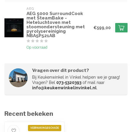
AEG
AEG 5000 SurroundCook
met SteamBake -
Heteluchtoven met
stoomondersteuning met
€599,00
pyrolysereiniging
NBA5P521AB
Op voorraad
Vragen over dit product?
Bij Keukenwinkel in Vinkel helpen we je graag!
Vragen? Bel
073-5320393
of mail naar
info@keukenwinkelinvinkel.nl
.
Recent bekeken
VERPAKKINGSSCHADE