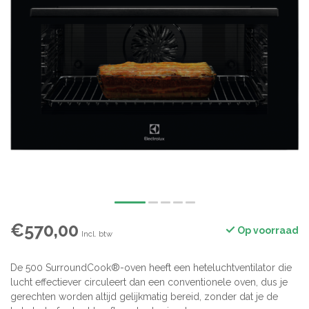
€570,00
Op voorraad
Incl. btw
De 500 SurroundCook®-oven heeft een heteluchtventilator die
lucht effectiever circuleert dan een conventionele oven, dus je
gerechten worden altijd gelijkmatig bereid, zonder dat je de