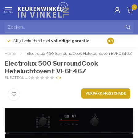
0
MENU
Altijd zekerheid met
volledige garantie
Gratis
verzendi
9.3
Home
/
Electrolux 500 SurroundCook Heteluchtoven EVF6E46Z
Electrolux 500 SurroundCook
Heteluchtoven EVF6E46Z
ELECTROLUX
(0)
VERPAKKINGSSCHADE