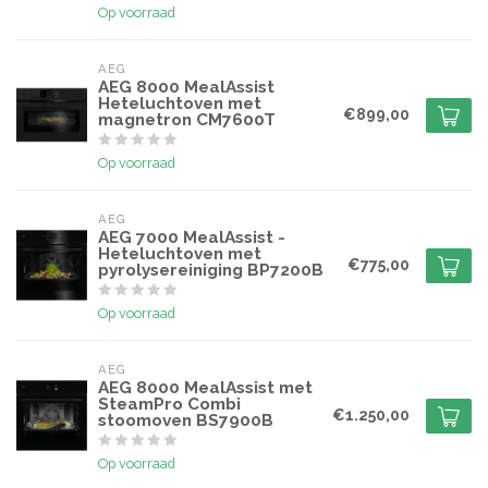
Op voorraad
AEG
AEG 8000 MealAssist
Heteluchtoven met
€899,00
magnetron CM7600T
Op voorraad
AEG
AEG 7000 MealAssist -
Heteluchtoven met
€775,00
pyrolysereiniging BP7200B
Op voorraad
AEG
AEG 8000 MealAssist met
SteamPro Combi
€1.250,00
stoomoven BS7900B
Op voorraad