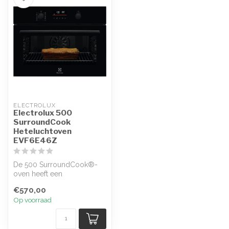
ELECTROLUX
Electrolux 500
SurroundCook
Heteluchtoven
EVF6E46Z
De 500 SurroundCook®-
oven heeft een
heteluchtventilator die lucht
€570,00
effectiever ci...
Op voorraad