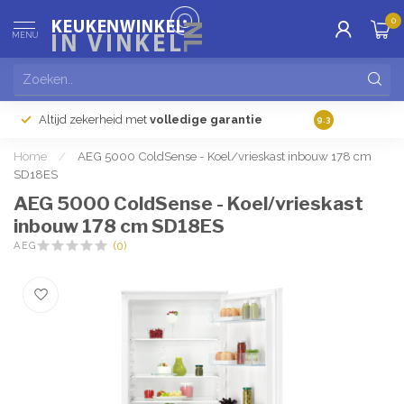
0
MENU
Altijd zekerheid met
volledige garantie
Gratis
verzendi
9.3
Home
/
AEG 5000 ColdSense - Koel/vrieskast inbouw 178 cm
SD18ES
AEG 5000 ColdSense - Koel/vrieskast
inbouw 178 cm SD18ES
AEG
(0)