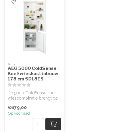
AEG
AEG 5000 ColdSense -
Koel/vrieskast inbouw
178 cm SD18ES
De 5000 ColdSense koel-
vriescombinatie brengt de
juiste temperatuur snel
€679,00
terug n...
Op voorraad