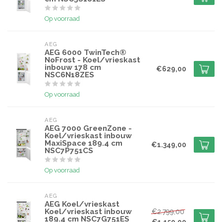
Op voorraad
AEG
AEG 6000 TwinTech®
NoFrost - Koel/vrieskast
inbouw 178 cm
€629,00
NSC6N18ZES
Op voorraad
AEG
AEG 7000 GreenZone -
Koel/vrieskast inbouw
MaxiSpace 189.4 cm
€1.349,00
NSC7P751CS
Op voorraad
AEG
AEG Koel/vrieskast
Koel/vrieskast inbouw
€2.799,00
189.4 cm NSC7G751ES
€1.150,00