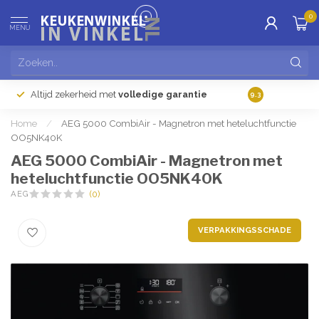
0
MENU
Altijd zekerheid met
volledige garantie
Gratis
verzendi
9.3
Home
/
AEG 5000 CombiAir - Magnetron met heteluchtfunctie
OO5NK40K
AEG 5000 CombiAir - Magnetron met
heteluchtfunctie OO5NK40K
AEG
(0)
VERPAKKINGSSCHADE