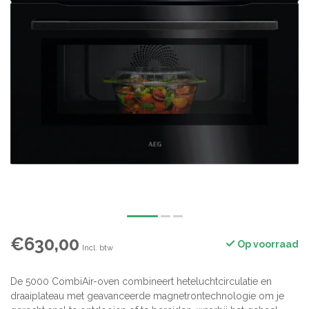
€630,00
Op voorraad
Incl. btw
De 5000 CombiAir-oven combineert heteluchtcirculatie en
draaiplateau met geavanceerde magnetrontechnologie om je