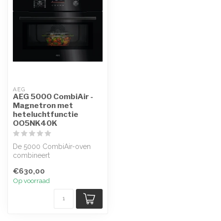
AEG
AEG 5000 CombiAir -
Magnetron met
heteluchtfunctie
OO5NK40K
De 5000 CombiAir-oven
combineert
heteluchtcirculatie en
€630,00
draaiplateau met geavanc...
Op voorraad