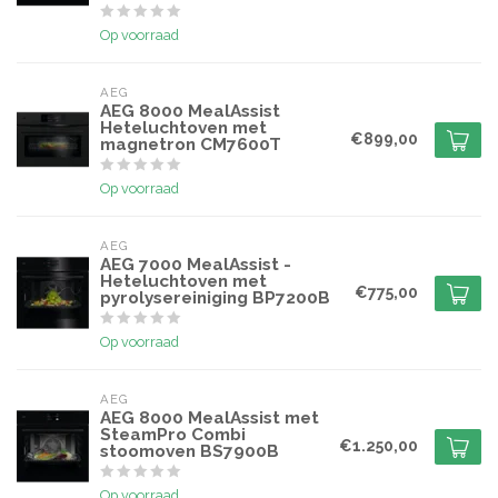
Op voorraad
AEG
AEG 8000 MealAssist
Heteluchtoven met
€899,00
magnetron CM7600T
Op voorraad
AEG
AEG 7000 MealAssist -
Heteluchtoven met
€775,00
pyrolysereiniging BP7200B
Op voorraad
AEG
AEG 8000 MealAssist met
SteamPro Combi
€1.250,00
stoomoven BS7900B
Op voorraad