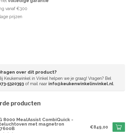
d met
volledige garantie
ng vanaf €300
 lage prijzen
Vragen over dit product?
Bij Keukenwinkel in Vinkel helpen we je graag! Vragen? Bel
073-5320393
of mail naar
info@keukenwinkelinvinkel.nl
.
rde producten
G
G 8000 MealAssist CombiQuick -
teluchtoven met magnetron
€849,00
7600B