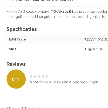
Met de AEG 5000 CombiAir
TO5NK401B
kies je voor een veelzi
microgolf, hetelucht en grill slim combineert voor dagelijkse top
Specificaties
EAN Code
733339403282
SKU
TO5NK401B
Reviews
0
/
5
0
sterren op basis van
0
beoordelingen