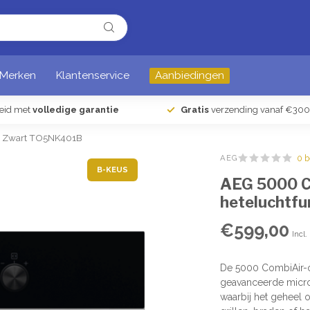
Merken
Klantenservice
Aanbiedingen
heid met
volledige garantie
Gratis
verzending vanaf €300
ie Zwart TO5NK401B
AEG
0 
B-KEUS
AEG 5000 C
heteluchtf
€599,00
Incl.
De 5000 CombiAir-ov
geavanceerde microg
waarbij het geheel 