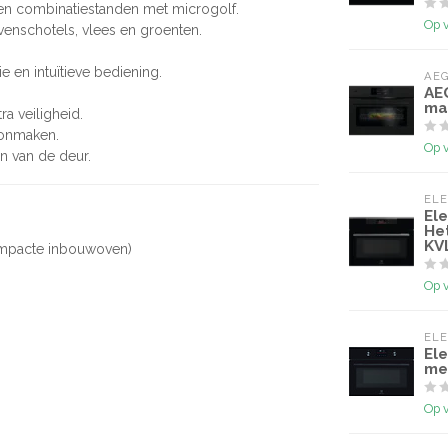
ill en combinatiestanden met microgolf.
Op 
venschotels, vlees en groenten.
e en intuïtieve bediening.
AE
AE
ma
ra veiligheid.
oonmaken.
Op 
en van de deur.
EL
El
He
KV
compacte inbouwoven)
Op 
EL
Ele
me
Op 