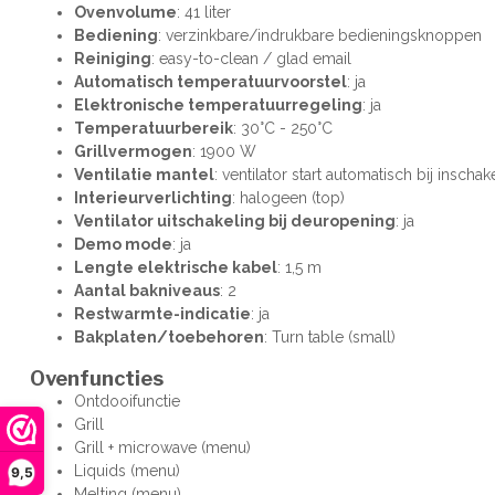
Ovenvolume
: 41 liter
Bediening
: verzinkbare/indrukbare bedieningsknoppen
Reiniging
: easy-to-clean / glad email
Automatisch temperatuurvoorstel
: ja
Elektronische temperatuurregeling
: ja
Temperatuurbereik
: 30°C - 250°C
Grillvermogen
: 1900 W
Ventilatie mantel
: ventilator start automatisch bij inscha
Interieurverlichting
: halogeen (top)
Ventilator uitschakeling bij deuropening
: ja
Demo mode
: ja
Lengte elektrische kabel
: 1,5 m
Aantal bakniveaus
: 2
Restwarmte-indicatie
: ja
Bakplaten/toebehoren
: Turn table (small)
Ovenfuncties
Ontdooifunctie
Grill
Grill + microwave (menu)
Liquids (menu)
9,5
Melting (menu)