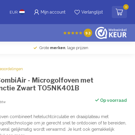
0
Mijn account
Verlanglijst
EUR
9.3
Grote
merken
, lage prijzen
beoordelingen
ombiAir - Microgolfoven met
unctie Zwart TO5NK401B
Op voorraad
 btw
en combineert heteluchtcirculatie en draaiplateau met
olftechnologie om je gerecht snel te ontdooien of te bereiden,
overal gelijkmatig wordt verwarmd. Je kunt ook gemakkelijk