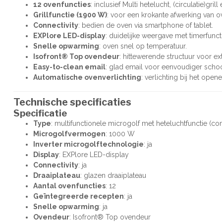
12 ovenfuncties
: inclusief Multi hetelucht, (circulatie)gr
Grillfunctie (1900 W)
: voor een krokante afwerking van o
Connectivity
: bedien de oven via smartphone of tablet.
EXPlore LED-display
: duidelijke weergave met timerfuncti
Snelle opwarming
: oven snel op temperatuur.
Isofront® Top ovendeur
: hittewerende structuur voor ext
Easy-to-clean email
: glad email voor eenvoudiger sch
Automatische ovenverlichting
: verlichting bij het open
Technische specificaties
Specificatie
Type
: multifunctionele microgolf met heteluchtfunctie (
Microgolfvermogen
: 1000 W
Inverter microgolftechnologie
: ja
Display
: EXPlore LED-display
Connectivity
: ja
Draaiplateau
: glazen draaiplateau
Aantal ovenfuncties
: 12
Geïntegreerde recepten
: ja
Snelle opwarming
: ja
Ovendeur
: Isofront® Top ovendeur