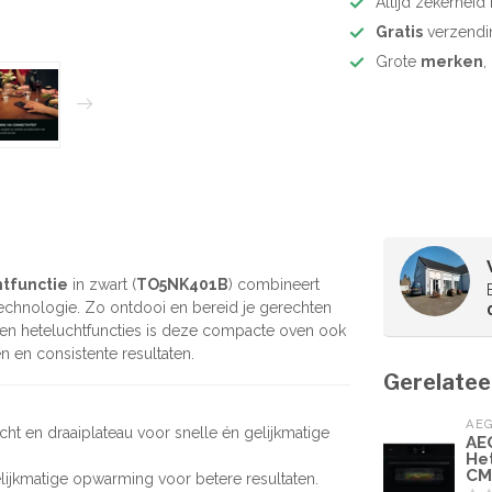
Altijd zekerhei
Gratis
verzendi
Grote
merken
,
tfunctie
in zwart (
TO5NK401B
) combineert
technologie. Zo ontdooi en bereid je gerechten
ll- en heteluchtfuncties is deze compacte oven ook
n en consistente resultaten.
Gerelatee
AE
cht en draaiplateau voor snelle én gelijkmatige
AE
He
CM
elijkmatige opwarming voor betere resultaten.