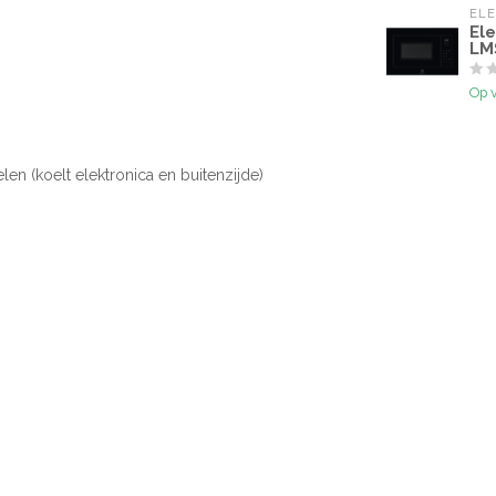
EL
El
LM
Op 
kelen (koelt elektronica en buitenzijde)