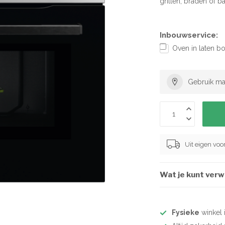
grillen, braden of b
Inbouwservice:
Oven in laten b
Gebruik ma
Uit eigen vo
Wat je kunt ver
Fysieke
winkel 