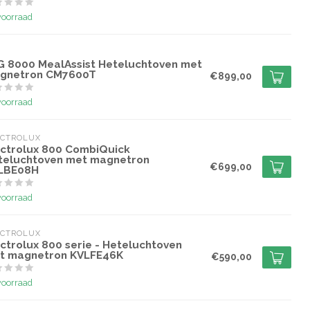
voorraad
G
G 8000 MealAssist Heteluchtoven met
gnetron CM7600T
€899,00
voorraad
ECTROLUX
ectrolux 800 CombiQuick
teluchtoven met magnetron
€699,00
LBE08H
voorraad
ECTROLUX
ctrolux 800 serie - Heteluchtoven
t magnetron KVLFE46K
€590,00
voorraad