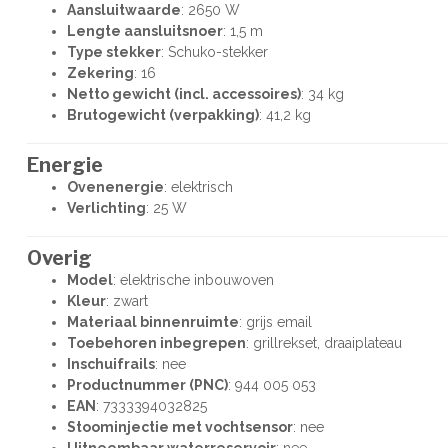
Aansluitwaarde
: 2650 W
Lengte aansluitsnoer
: 1,5 m
Type stekker
: Schuko-stekker
Zekering
: 16
Netto gewicht (incl. accessoires)
: 34 kg
Brutogewicht (verpakking)
: 41,2 kg
Energie
Ovenenergie
: elektrisch
Verlichting
: 25 W
Overig
Model
: elektrische inbouwoven
Kleur
: zwart
Materiaal binnenruimte
: grijs email
Toebehoren inbegrepen
: grillrekset, draaiplateau
Inschuifrails
: nee
Productnummer (PNC)
: 944 005 053
EAN
: 7333394032825
Stoominjectie met vochtsensor
: nee
Uitneembaar waterreservoir
: nee