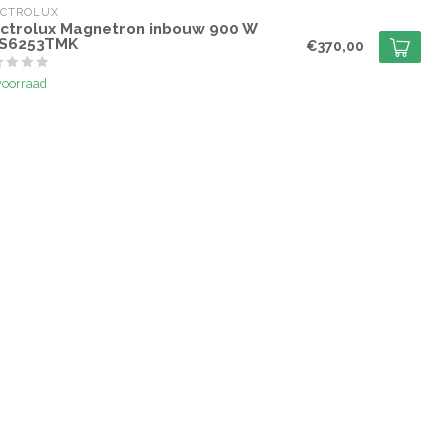
ECTROLUX
ectrolux Magnetron inbouw 900 W
S6253TMK
€370,00
voorraad