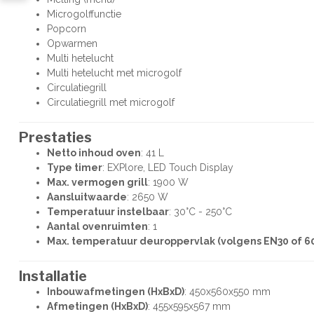
Microgolffunctie
Popcorn
Opwarmen
Multi hetelucht
Multi hetelucht met microgolf
Circulatiegrill
Circulatiegrill met microgolf
Prestaties
Netto inhoud oven
: 41 L
Type timer
: EXPlore, LED Touch Display
Max. vermogen grill
: 1900 W
Aansluitwaarde
: 2650 W
Temperatuur instelbaar
: 30°C - 250°C
Aantal ovenruimten
: 1
Max. temperatuur deuroppervlak (volgens EN30 of 60
Installatie
Inbouwafmetingen (HxBxD)
: 450x560x550 mm
Afmetingen (HxBxD)
: 455x595x567 mm