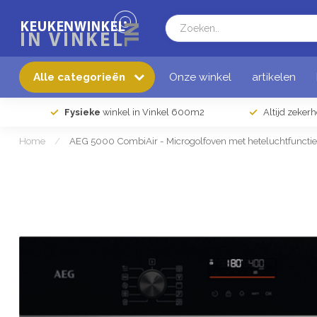
Alle categorieën
Onze winkel
artikelen
Fysieke
winkel in Vinkel 600m2
Altijd zeker
Home
/
AEG 5000 CombiAir - Microgolfoven met heteluchtfunct