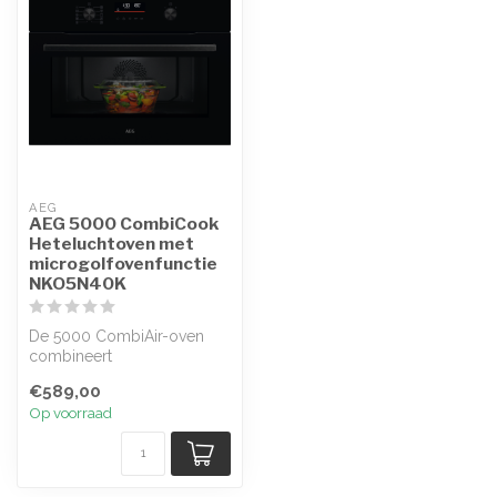
AEG
AEG 5000 CombiCook
Heteluchtoven met
microgolfovenfunctie
NKO5N40K
De 5000 CombiAir-oven
combineert
heteluchtcirculatie en
€589,00
draaiplateau met geavanc...
Op voorraad