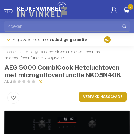
0
MENU
Altijd zekerheid met
volledige garantie
Gratis
verzendi
9.3
Home
/
AEG 5000 CombiCook Heteluchtoven met
microgolfovenfunctie NKO5N40K
AEG 5000 CombiCook Heteluchtoven
met microgolfovenfunctie NKO5N40K
AEG
(0)
VERPAKKINGSSCHADE