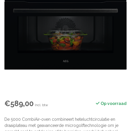
€589,00
Op voorraad
Incl. btw
De 5000 CombiAir-oven combineert heteluchtcirculatie en
draaiplateau met geavanceerde microgolftechnologie om je