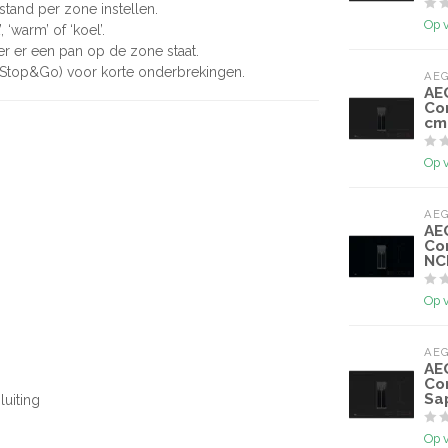
 stand per zone instellen.
Op 
 ‘warm’ of ‘koel’.
er er een pan op de zone staat.
 (Stop&Go) voor korte onderbrekingen.
AE
AE
Co
cm
Op 
AE
AE
Co
NC
Op 
AE
AE
Co
Sa
luiting
Op 