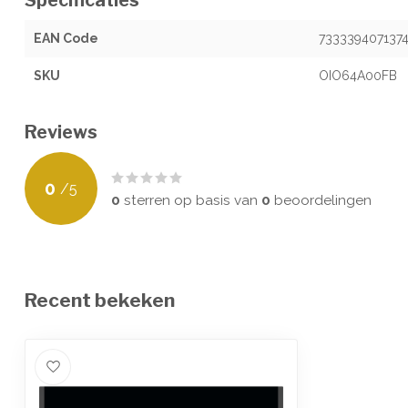
Specificaties
EAN Code
733339407137
SKU
OIO64A00FB
Reviews
0
/
5
0
sterren op basis van
0
beoordelingen
Recent bekeken