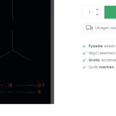
Uit eigen vo
Fysieke
winkel 
Altijd zekerhei
Gratis
verzendi
Grote
merken
,