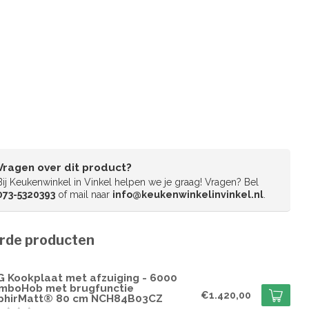
Vragen over dit product?
Bij Keukenwinkel in Vinkel helpen we je graag! Vragen? Bel
073-5320393
of mail naar
info@keukenwinkelinvinkel.nl
.
rde producten
G
G Kookplaat met afzuiging - 6000
mboHob met brugfunctie
€1.420,00
phirMatt® 80 cm NCH84B03CZ