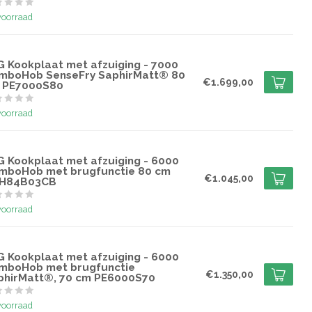
voorraad
G
G Kookplaat met afzuiging - 7000
mboHob SenseFry SaphirMatt® 80
€1.699,00
 PE7000S80
voorraad
G
G Kookplaat met afzuiging - 6000
mboHob met brugfunctie 80 cm
€1.045,00
H84B03CB
voorraad
G
G Kookplaat met afzuiging - 6000
mboHob met brugfunctie
€1.350,00
phirMatt®, 70 cm PE6000S70
voorraad