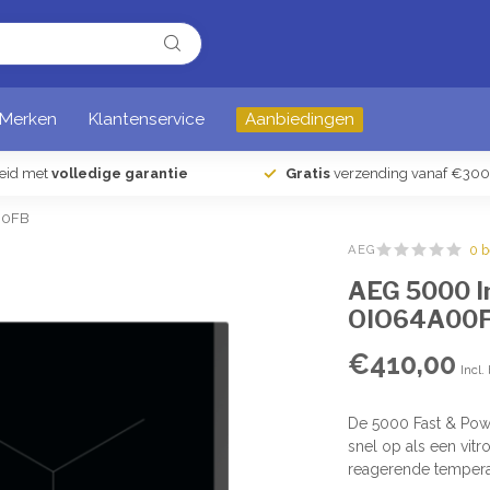
Merken
Klantenservice
Aanbiedingen
heid met
volledige garantie
Gratis
verzending vanaf €300
A00FB
AEG
0 
AEG 5000 In
OIO64A00
€410,00
Incl.
De 5000 Fast & Pow
snel op als een vit
reagerende tempera