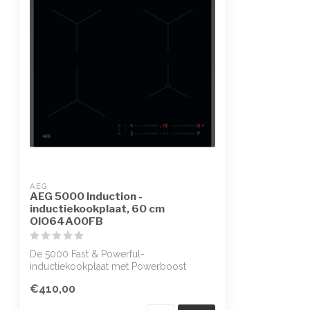
AEG
AEG 5000 Induction -
inductiekookplaat, 60 cm
OIO64A00FB
De 5000 Fast & Powerful-
inductiekookplaat met Powerboost
warmt twee keer zo snel...
€410,00