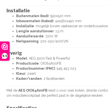
Installatie
Buitenmaten (bxd)
: 590x520 mm
Inbouwmaten (hxbxd)
: 44x560x490 mm
Installatie
: mogelijk boven vaatwasser en onderbouwkoe
Lengte aansluitsnoer
: 1,5 m
Aansluitwaarde
: 7200 W
Netspanning
: 220-240/400V2N
Overig
9,5
Model
: AEG 5000 Fast & Powerful
Productcode
: OIO64A00FB
Productnummer (PNC)
: 949 493 023
Kleur
: zwart
Kader/randen
: 2 facetranden
Met de
AEG OIO64A00FB
kiest u voor snel koken, directe contr
cm inductiekookplaat die perfect past in de dagelijkse keuken.