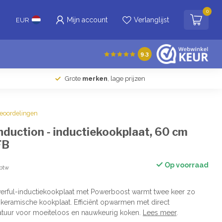
0
Mijn account
Verlanglijst
EUR
9.3
Grote
merken
, lage prijzen
beoordelingen
duction - inductiekookplaat, 60 cm
FB
Op voorraad
 btw
erful-inductiekookplaat met Powerboost warmt twee keer zo
rokeramische kookplaat. Efficiënt opwarmen met direct
tuur voor moeiteloos en nauwkeurig koken.
Lees meer
.