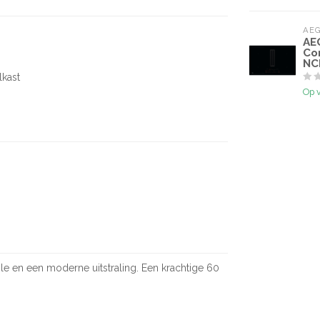
AE
AE
Co
NC
lkast
Op 
ole en een moderne uitstraling. Een krachtige 60