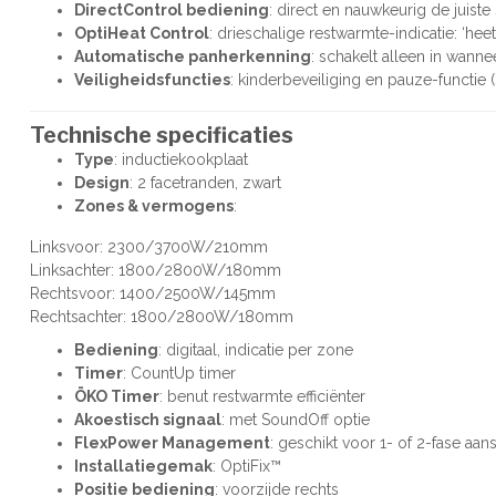
DirectControl bediening
: direct en nauwkeurig de juiste
OptiHeat Control
: drieschalige restwarmte-indicatie: ‘heet’,
Automatische panherkenning
: schakelt alleen in wanne
Veiligheidsfuncties
: kinderbeveiliging en pauze-functie
Technische specificaties
Type
: inductiekookplaat
Design
: 2 facetranden, zwart
Zones & vermogens
:
Linksvoor: 2300/3700W/210mm
Linksachter: 1800/2800W/180mm
Rechtsvoor: 1400/2500W/145mm
Rechtsachter: 1800/2800W/180mm
Bediening
: digitaal, indicatie per zone
Timer
: CountUp timer
ÖKO Timer
: benut restwarmte efficiënter
Akoestisch signaal
: met SoundOff optie
FlexPower Management
: geschikt voor 1- of 2-fase aans
Installatiegemak
: OptiFix™
Positie bediening
: voorzijde rechts