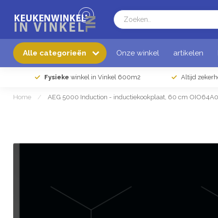
Alle categorieën
Onze winkel
artikelen
Fysieke
winkel in Vinkel 600m2
Altijd zeker
Home
/
AEG 5000 Induction - inductiekookplaat, 60 cm OIO64