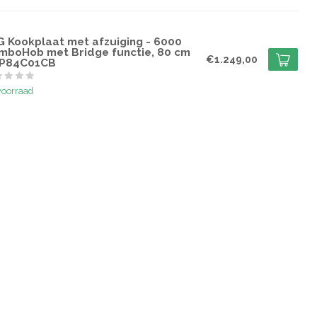
G
G Kookplaat met afzuiging - 6000
mboHob met Bridge functie, 80 cm
€1.249,00
P84C01CB
voorraad