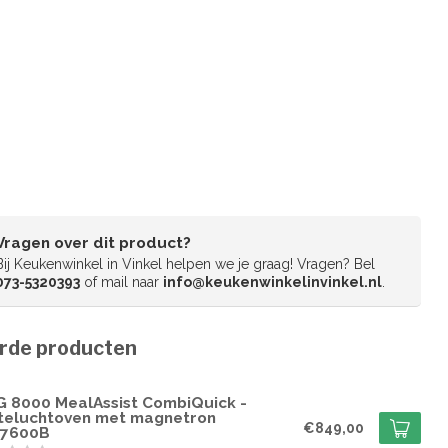
Vragen over dit product?
Bij Keukenwinkel in Vinkel helpen we je graag! Vragen? Bel
073-5320393
of mail naar
info@keukenwinkelinvinkel.nl
.
rde producten
G
G 8000 MealAssist CombiQuick -
teluchtoven met magnetron
€849,00
7600B