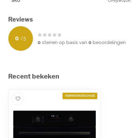
SKU
OM5NK40K
Reviews
0
/
5
0
sterren op basis van
0
beoordelingen
Recent bekeken
VERPAKKINGSSCHADE