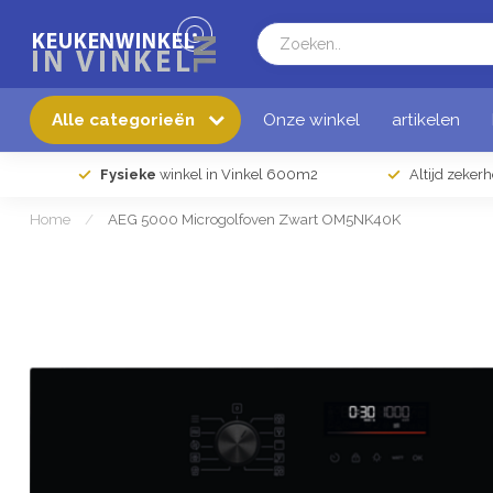
Alle categorieën
Onze winkel
artikelen
Fysieke
winkel in Vinkel 600m2
Altijd zeker
Home
/
AEG 5000 Microgolfoven Zwart OM5NK40K