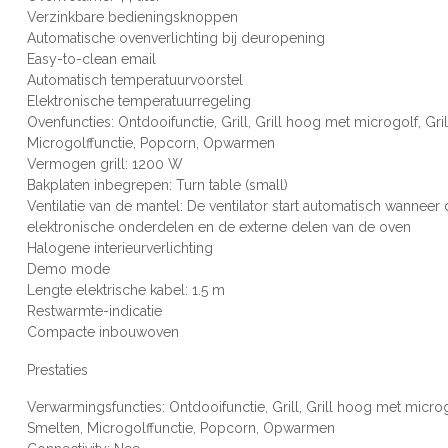
Verzinkbare bedieningsknoppen
Automatische ovenverlichting bij deuropening
Easy-to-clean email
Automatisch temperatuurvoorstel
Elektronische temperatuurregeling
Ovenfuncties: Ontdooifunctie, Grill, Grill hoog met microgolf, Gri
Microgolffunctie, Popcorn, Opwarmen
Vermogen grill: 1200 W
Bakplaten inbegrepen: Turn table (small)
Ventilatie van de mantel: De ventilator start automatisch wannee
elektronische onderdelen en de externe delen van de oven
Halogene interieurverlichting
Demo mode
Lengte elektrische kabel: 1.5 m
Restwarmte-indicatie
Compacte inbouwoven
Prestaties
Verwarmingsfuncties: Ontdooifunctie, Grill, Grill hoog met microgo
Smelten, Microgolffunctie, Popcorn, Opwarmen