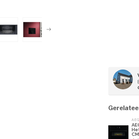
Gerelatee
AE
AE
He
CM