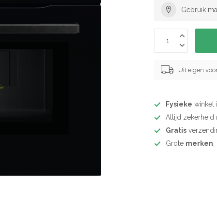
Gebruik ma
Uit eigen vo
Fysieke
winkel 
Altijd zekerhei
Gratis
verzendi
Grote
merken
,