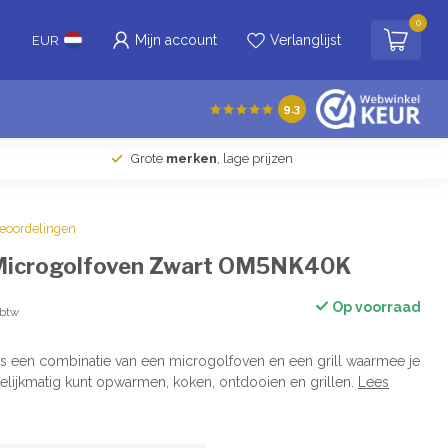
0
Mijn account
Verlanglijst
EUR
9.3
Grote
merken
, lage prijzen
beoordelingen
Microgolfoven Zwart OM5NK40K
Op voorraad
 btw
s een combinatie van een microgolfoven en een grill waarmee je
elijkmatig kunt opwarmen, koken, ontdooien en grillen.
Lees