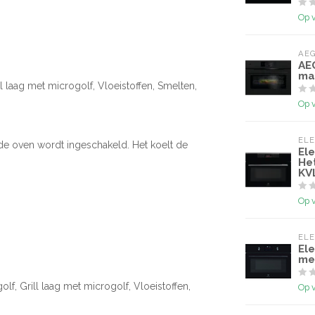
Op 
AE
AE
ma
ll laag met microgolf, Vloeistoffen, Smelten,
Op 
EL
r de oven wordt ingeschakeld. Het koelt de
El
He
KV
Op 
EL
Ele
me
lf, Grill laag met microgolf, Vloeistoffen,
Op 