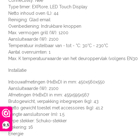
Connectivity: Nee
Type timer: EXPlore, LED Touch Display
Netto inhoud oven (L): 44
Reiniging: Glad email
Ovenbediening: Indrukbare knoppen
Max. vermogen grill (W): 1200
Aansluitwaarde (W): 2100
Temperatuur instelbaar van - tot - °C: 30°C - 230°C
Aantal ovenruimten: 1
Max. K temperatuurwaarde van het deuroppervlak (volgens EN30 
Installatie
Inbouwafmetingen (HxBxD) in mm: 450x560x550
Aansluitwaarde (W): 2100
Afmetingen (HxBxD) in mm: 455x595x567
Brutogewicht, verpakking inbegrepen (kg): 43
Netto gewicht toestel met accessoires (kg): 41.2
Lengte aansluitsnoer (m): 1.5
Type stekker: Schuko-stekker
9,5
Zekering: 16
Energie