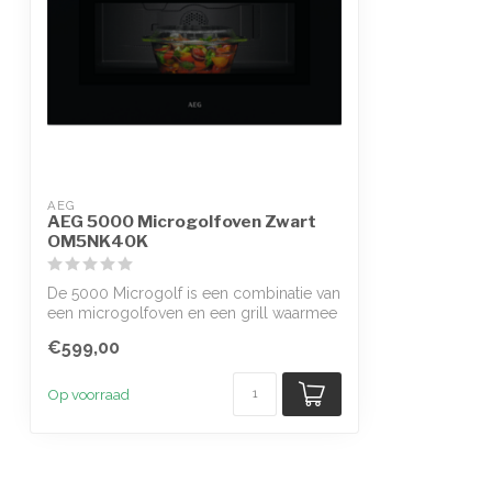
AEG
AEG 5000 Microgolfoven Zwart
OM5NK40K
De 5000 Microgolf is een combinatie van
een microgolfoven en een grill waarmee
j...
€599,00
Op voorraad