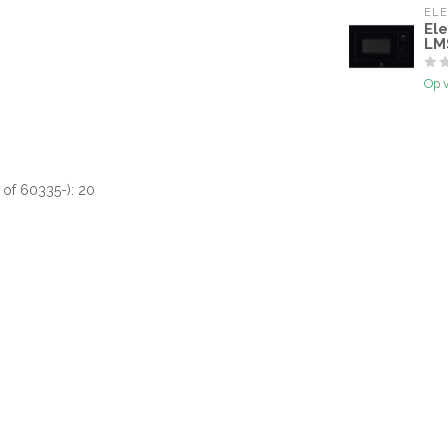
EL
El
LM
Op 
of 60335-): 20