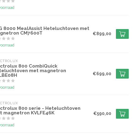
voorraad
G
G 8000 MealAssist Heteluchtoven met
gnetron CM7600T
€899,00
voorraad
ECTROLUX
ectrolux 800 CombiQuick
teluchtoven met magnetron
€699,00
LBE08H
voorraad
ECTROLUX
ctrolux 800 serie - Heteluchtoven
t magnetron KVLFE46K
€590,00
voorraad