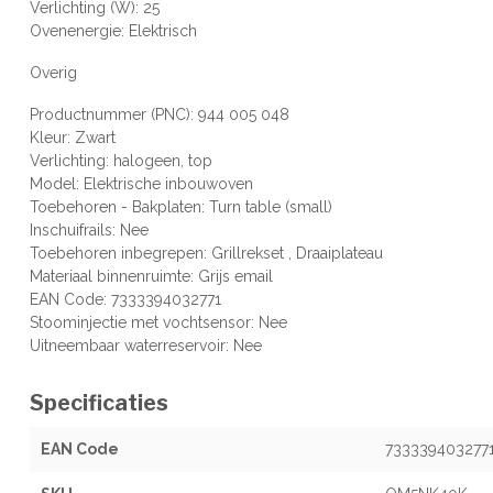
Verlichting (W): 25
Ovenenergie: Elektrisch
Overig
Productnummer (PNC): 944 005 048
Kleur: Zwart
Verlichting: halogeen, top
Model: Elektrische inbouwoven
Toebehoren - Bakplaten: Turn table (small)
Inschuifrails: Nee
Toebehoren inbegrepen: Grillrekset , Draaiplateau
Materiaal binnenruimte: Grijs email
EAN Code: 7333394032771
Stoominjectie met vochtsensor: Nee
Uitneembaar waterreservoir: Nee
Specificaties
EAN Code
733339403277