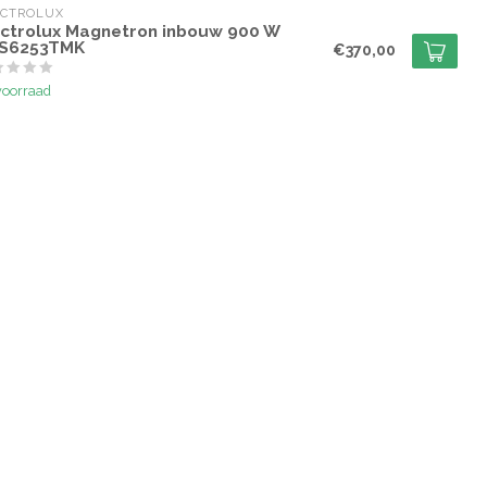
ECTROLUX
ectrolux Magnetron inbouw 900 W
S6253TMK
€370,00
voorraad