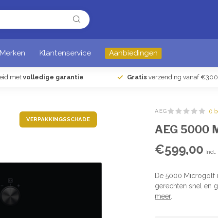
Merken
Klantenservice
Aanbiedingen
heid met
volledige garantie
Gratis
verzending vanaf €300
AEG
0 
VERPAKKINGSSCHADE
AEG 5000 
€599,00
Incl.
De 5000 Microgolf i
gerechten snel en g
meer
.