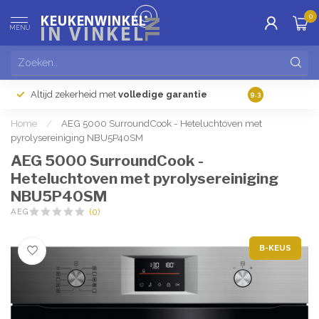
0
MENU
Altijd zekerheid met
volledige garantie
Gratis
verzendi
9.3
Home
/
AEG 5000 SurroundCook - Heteluchtoven met
pyrolysereiniging NBU5P40SM
AEG 5000 SurroundCook -
Heteluchtoven met pyrolysereiniging
NBU5P40SM
AEG
(0)
B-KEUS