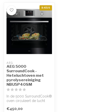
B-KEUS
AEG
AEG 5000
SurroundCook -
Heteluchtoven met
pyrolysereiniging
NBU5P40SM
In de 5000 SurroundCook®
oven circuleert de lucht
effectiever, zodat het
€450,00
gerecht...