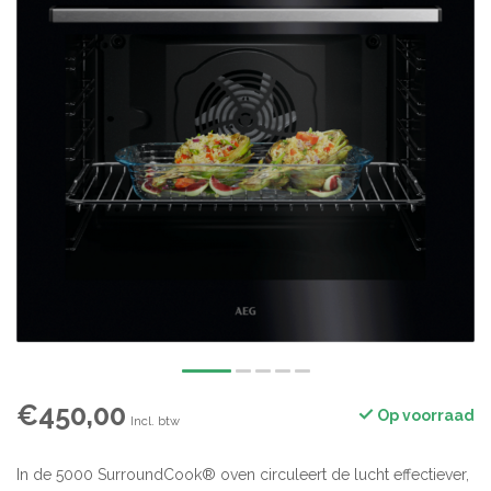
€450,00
Op voorraad
Incl. btw
In de 5000 SurroundCook® oven circuleert de lucht effectiever,