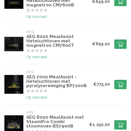
Heteluchtoven met
€849,00
magnetron CM7600B
Op voorraad
AEG
AEG 8000 MealAssist
Heteluchtoven met
€899,00
magnetron CM7600T
Op voorraad
AEG
AEG 7000 MealAssist -
Heteluchtoven met
€775,00
pyrolysereiniging BP7200B
Op voorraad
AEG
AEG 8000 MealAssist met
SteamPro Combi
€1.250,00
stoomoven BS7900B