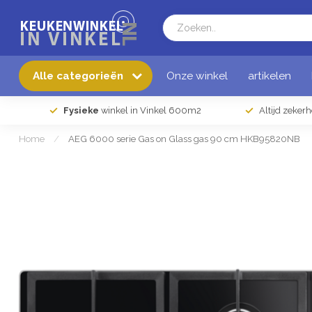
Alle categorieën
Onze winkel
artikelen
Fysieke
winkel in Vinkel 600m2
Altijd zeker
Home
/
AEG 6000 serie Gas on Glass gas 90 cm HKB95820NB