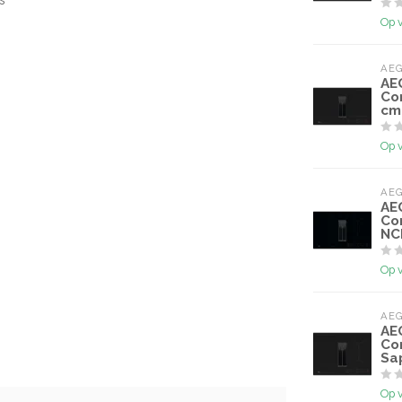
Op 
AE
AE
Co
cm
Op 
AE
AE
Co
NC
Op 
AE
AE
Co
Sa
Op 