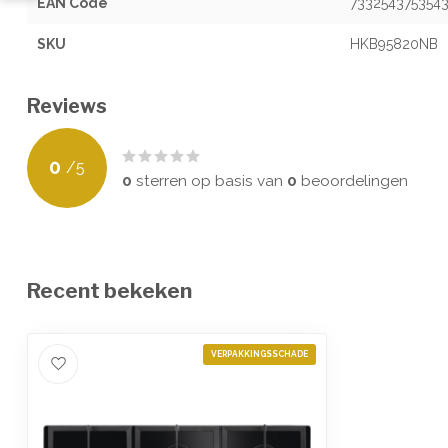
EAN Code
733254375354
SKU
HKB95820NB
Reviews
0
/
5
0
sterren op basis van
0
beoordelingen
Recent bekeken
VERPAKKINGSSCHADE