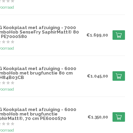
voorraad
G
G Kookplaat met afzuiging - 7000
mboHob SenseFry SaphirMatt® 80
€1.699,00
 PE7000S80
voorraad
G
G Kookplaat met afzuiging - 6000
mboHob met brugfunctie 80 cm
€1.045,00
H84B03CB
voorraad
G
G Kookplaat met afzuiging - 6000
mboHob met brugfunctie
€1.350,00
phirMatt®, 70 cm PE6000S70
voorraad