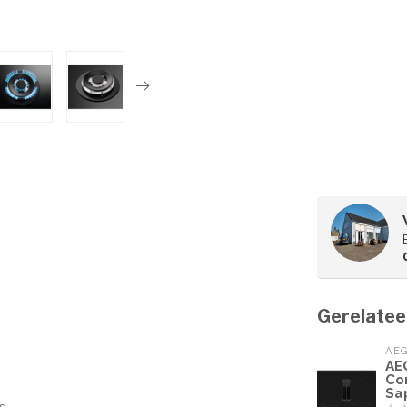
Gerelatee
AE
AE
Co
Sa
s