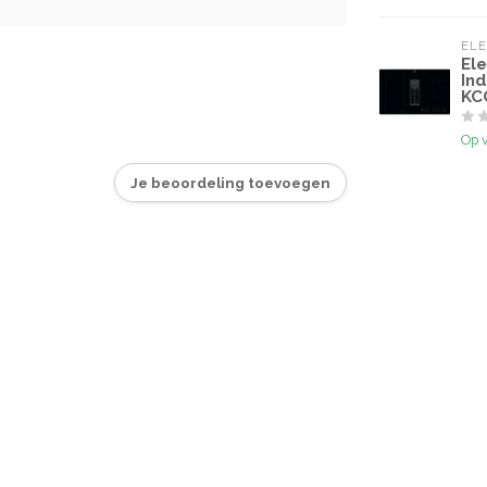
3
EL
El
In
KC
Op 
Je beoordeling toevoegen