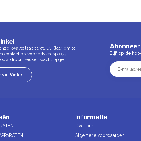
inkel
Abonneer 
onze kwaliteitsapparatuur. Klaar om te
Blijf op de hoo
m contact op voor advies op 073-
 Jouw droomkeuken wacht op je!
s in Vinkel
eën
Informatie
RATEN
Over ons
APPARATEN
Algemene voorwaarden