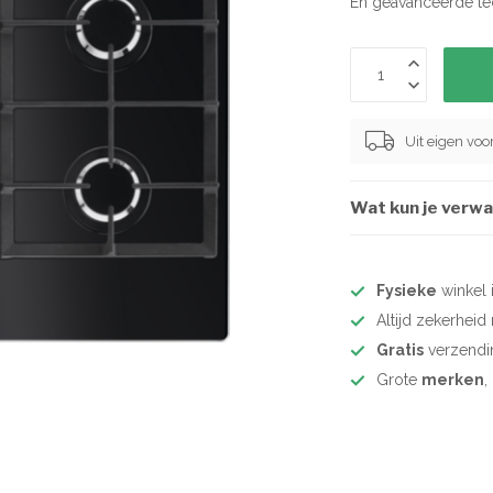
En geavanceerde t
Uit eigen vo
Wat kun je verwa
Fysieke
winkel 
Altijd zekerhei
Gratis
verzendi
Grote
merken
,