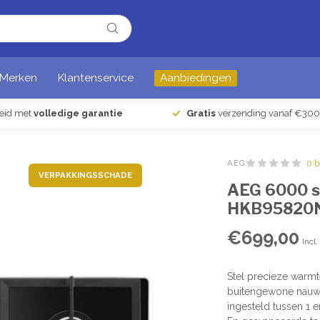
Merken
Klantenservice
Aanbiedingen
heid met
volledige garantie
Gratis
verzending vanaf €300
AEG
0 
VERPAKKINGSSCHADE
AEG 6000 se
HKB95820
€699,00
Incl
Stel precieze warmt
buitengewone nauwk
ingesteld tussen 1 e