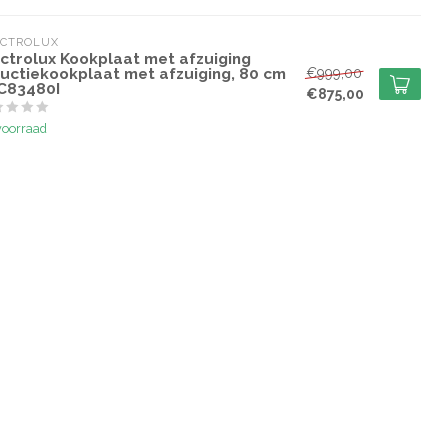
ECTROLUX
ectrolux Kookplaat met afzuiging
ductiekookplaat met afzuiging, 80 cm
€999,00
C83480I
€875,00
voorraad