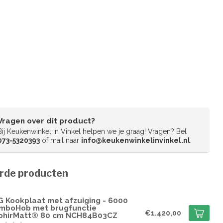
Vragen over dit product?
Bij Keukenwinkel in Vinkel helpen we je graag! Vragen? Bel
073-5320393
of mail naar
info@keukenwinkelinvinkel.nl
.
rde producten
G
G Kookplaat met afzuiging - 6000
mboHob met brugfunctie
€1.420,00
phirMatt® 80 cm NCH84B03CZ