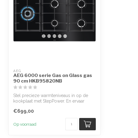
AEG
AEG 6000 serie Gas on Glass gas
90 cm HKB95820NB
Stel precieze warmteniveaus in op de
kookplaat met StepPower. En ervaar
buitenge...
€699,00
Op voorraad