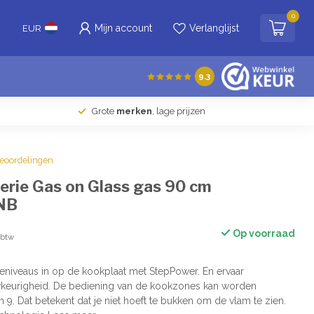
0
Mijn account
Verlanglijst
EUR
9.3
Grote
merken
, lage prijzen
beoordelingen
rie Gas on Glass gas 90 cm
NB
Op voorraad
. btw
eniveaus in op de kookplaat met StepPower. En ervaar
eurigheid. De bediening van de kookzones kan worden
n 9. Dat betekent dat je niet hoeft te bukken om de vlam te zien.