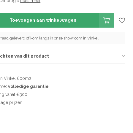
echnologie
Lees meer
.
Toevoegen aan winkelwagen
orraad geleverd of kom langs in onze showroom in Vinkel
chten van dit product
in Vinkel 600m2
d met
volledige garantie
ng vanaf €300
 lage prijzen