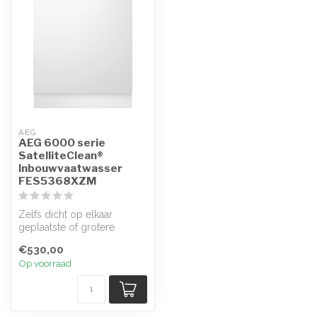
AEG
AEG 6000 serie
SatelliteClean®
Inbouwvaatwasser
FES5368XZM
Zelfs dicht op elkaar
geplaatste of grotere
voorwerpen worden met
€530,00
SatelliteClean...
Op voorraad