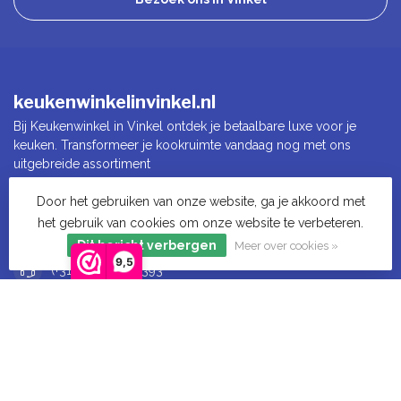
keukenwinkelinvinkel.nl
Bij Keukenwinkel in Vinkel ontdek je betaalbare luxe voor je
keuken. Transformeer je kookruimte vandaag nog met ons
uitgebreide assortiment
Door het gebruiken van onze website, ga je akkoord met
Lindenlaan 12a
het gebruik van cookies om onze website te verbeteren.
5381 GK Vinkel
Dit bericht verbergen
Meer over cookies »
9,5
(+31) 073-532 0 393
info@keukenwinkelinvinkel.nl
KVK nummer:
17249509
btw-nummer:
NL8198.72.763.B01