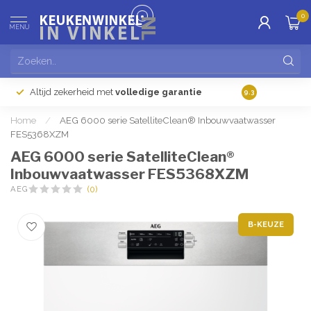
0
MENU
Altijd zekerheid met
volledige garantie
Gratis
verzendi
9.3
Home
/
AEG 6000 serie SatelliteClean® Inbouwvaatwasser
FES5368XZM
AEG 6000 serie SatelliteClean®
Inbouwvaatwasser FES5368XZM
AEG
(0)
B-KEUZE