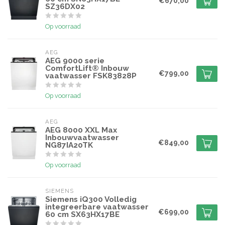
€670,00
SZ36DX02
Op voorraad
AEG
AEG 9000 serie
ComfortLift® Inbouw
€799,00
vaatwasser FSK83828P
Op voorraad
AEG
AEG 8000 XXL Max
Inbouwvaatwasser
€849,00
NG87IA20TK
Op voorraad
SIEMENS
Siemens iQ300 Volledig
integreerbare vaatwasser
€699,00
60 cm SX63HX17BE