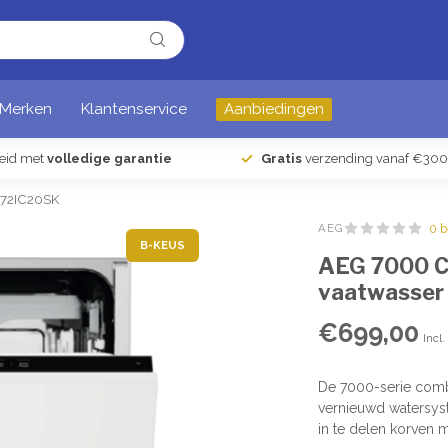
Merken
Klantenservice
Aanbiedingen
heid met
volledige garantie
Gratis
verzending vanaf €300
G72IC20SK
AEG
0 
B-KEUS
AEG 7000 C
vaatwasse
€699,00
Incl
De 7000-serie combi
vernieuwd watersyste
in te delen korven