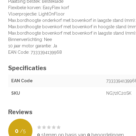
Plaatsing bestek: Besteklade
Flexibele korven: EasyFlex korf
Vloerprojectie: LightOnFloor
Max.bordhoogte onderkorf met bovenkorf in laagste stand (mm)
Max.bordhoogte bovenkorf met bovenkorf in hoogste stand (mm
Max.bordhoogte bovenkorf met bovenkorf in laagste stand (mm)
Binnenverlichting: Nee
10 jaar motor garantie: Ja
EAN Code: 7333394139968
Specificaties
EAN Code
733339413996
SKU
NG72IC20SK
Reviews
0
/
5
0
sterren op basis van
0
beoordelingen