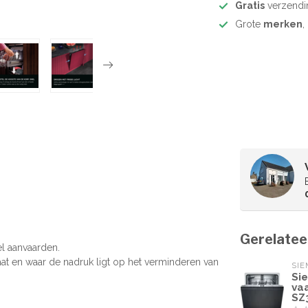
Gratis
verzendi
Grote
merken
,
Gerelatee
el aanvaarden.
aat en waar de nadruk ligt op het verminderen van
SI
Si
va
SZ