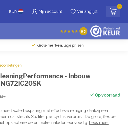
0
Mijn account
Verlanglijst
EUR
9.3
Grote
merken
, lage prijzen
beoordelingen
leaningPerformance - Inbouw
r NG72IC20SK
Op voorraad
. btw
neert waterbesparing met effectieve reiniging dankzij een
em dat slechts 8,4 liter per cyclus verbruikt. De grote, flexibel
 met opklapbare delen maken inladen eenvoudig.
Lees meer
.