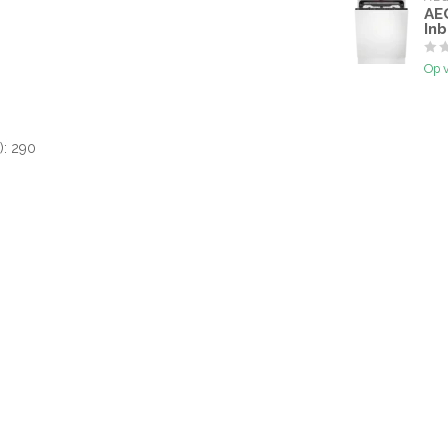
AE
In
Op 
): 290