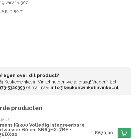
ng vanaf €300
 lage prijzen
Vragen over dit product?
Bij Keukenwinkel in Vinkel helpen we je graag! Vragen? Bel
073-5320393
of mail naar
info@keukenwinkelinvinkel.nl
.
rde producten
EMENS
emens iQ300 Volledig integreerbare
atwasser 60 cm SN63HX17BE +
€670,00
36DX02