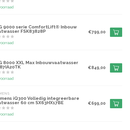
voorraad
G
G 9000 serie ComfortLift® Inbouw
atwasser FSK83828P
€799,00
voorraad
G
G 8000 XXL Max Inbouwvaatwasser
87IA20TK
€849,00
voorraad
EMENS
emens iQ300 Volledig integreerbare
atwasser 60 cm SX63HX17BE
€699,00
voorraad
G