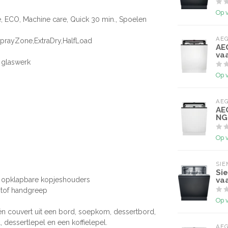
Op 
, ECO, Machine care, Quick 30 min., Spoelen
AE
,SprayZone,ExtraDry,HalfLoad
AE
va
 glaswerk
Op 
AE
AE
NG
Op 
SI
Si
, opklapbare kopjeshouders
va
stof handgreep
Op 
één couvert uit een bord, soepkom, dessertbord,
 dessertlepel en een koffielepel.
AE