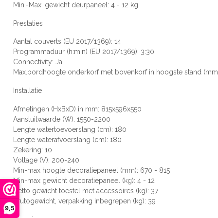
Min.-Max. gewicht deurpaneel: 4 - 12 kg
Prestaties
Aantal couverts (EU 2017/1369): 14
Programmaduur (h:min) (EU 2017/1369): 3:30
Connectivity: Ja
Max.bordhoogte onderkorf met bovenkorf in hoogste stand (mm
Installatie
Afmetingen (HxBxD) in mm: 815x596x550
Aansluitwaarde (W): 1550-2200
Lengte watertoevoerslang (cm): 180
Lengte waterafvoerslang (cm): 180
Zekering: 10
Voltage (V): 200-240
Min-max hoogte decoratiepaneel (mm): 670 - 815
Min-max gewicht decoratiepaneel (kg): 4 - 12
Netto gewicht toestel met accessoires (kg): 37
Brutogewicht, verpakking inbegrepen (kg): 39
9,5