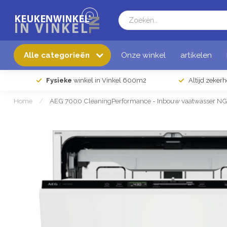
Alle categorieën
Onze winkel
artikelen
Fysieke
winkel in Vinkel 600m2
Altijd zeker
Home
/
AEG 7000 CleaningPerformance - Inbouw vaatwasser N