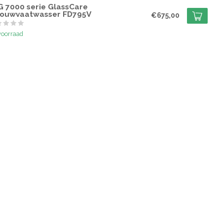
G 7000 serie GlassCare
bouwvaatwasser FD795V
€675,00
voorraad