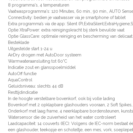
8 programma's, 4 temperaturen
Vaatwasprogramma's: 120 Minutes, 60 min., 90 min., AUTO Sense
Connectivity: bedien je vaatwasser via je smartphone of tablet
Extra programma’s via de app: Silent (P),ExtraSilent,ExtraHygiene
Optie XtraPower: extra reinigingskracht bij sterk bevuilde vaat
Optie GlassCare: optimale reiniging en bescherming van delicaat
Besteklade
Uitgestelde start 1-24 u
AirDry drogen met AutoDoor systeem
Warmwateraansluiting tot 60°C
Indicatie zout en glansspoelmiddel
AutoOff functie
AquaControl
Geluidsniveau: slechts 44 dB
Resttijdindicatie
In de hoogte verstelbare bovenkorf, ook bij volle lading
Bovenkorf met 2 opklapbare glashouders vooraan, 2 Soft Spikes
Onderkorf met laag frame, 4 neerklapbare bordensteunen, kunst
Watersensor die de zuiverheid van het water controleert
Laadcapaciteit: 14 couverts (IEC): Volgens de IEC-norm bestaat 
een glashouder, teekopje en schoteltje, een mes, vork, soeplepel,