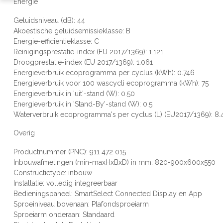
Energie
Geluidsniveau (dB): 44
Akoestische geluidsemissieklasse: B
Energie-efficiëntieklasse: C
Reinigingsprestatie-index (EU 2017/1369): 1.121
Droogprestatie-index (EU 2017/1369): 1.061
Energieverbruik ecoprogramma per cyclus (kWh): 0.746
Energieverbruik voor 100 wascycli ecoprogramma (kWh): 75
Energieverbruik in 'uit'-stand (W): 0.50
Energieverbruik in 'Stand-By'-stand (W): 0.5
Waterverbruik ecoprogramma's per cyclus (L) (EU2017/1369): 8.
Overig
Productnummer (PNC): 911 472 015
Inbouwafmetingen (min-maxHxBxD) in mm: 820-900x600x550
Constructietype: inbouw
Installatie: volledig integreerbaar
Bedieningspaneel: SmartSelect Connected Display en App
Sproeiniveau bovenaan: Plafondsproeiarm
Sproeiarm onderaan: Standaard