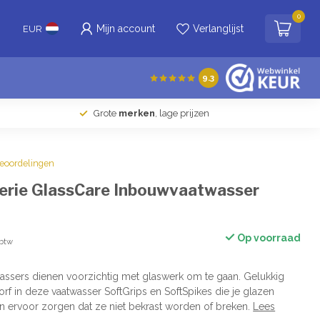
0
Mijn account
Verlanglijst
EUR
9.3
Grote
merken
, lage prijzen
beoordelingen
erie GlassCare Inbouwvaatwasser
Op voorraad
 btw
assers dienen voorzichtig met glaswerk om te gaan. Gelukkig
orf in deze vaatwasser SoftGrips en SoftSpikes die je glazen
n ervoor zorgen dat ze niet bekrast worden of breken.
Lees