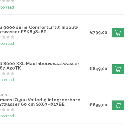
voorraad
G
G 9000 serie ComfortLift® Inbouw
atwasser FSK83828P
€799,00
voorraad
G
G 8000 XXL Max Inbouwvaatwasser
87IA20TK
€849,00
voorraad
EMENS
emens iQ300 Volledig integreerbare
atwasser 60 cm SX63HX17BE
€699,00
voorraad