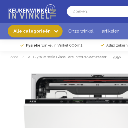
Alle categorieën
Onze winkel
artikelen
Fysieke
winkel in Vinkel 600m2
Altijd zeker
Home
/
AEG 7000 serie GlassCare Inbouwvaatwasser FD795V