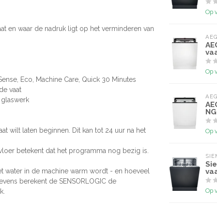
Op 
aat en waar de nadruk ligt op het verminderen van
AE
AE
va
Op 
ense, Eco, Machine Care, Quick 30 Minutes
lde vaat
AE
 glaswerk
AE
NG
t wilt laten beginnen. Dit kan tot 24 uur na het
Op 
 vloer betekent dat het programma nog bezig is.
SI
Si
t water in de machine warm wordt - en hoeveel
va
gegevens berekent de SENSORLOGIC de
Op 
k.