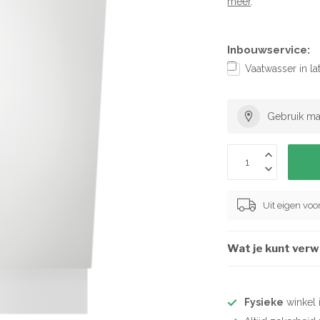
meer
.
Inbouwservice:
Vaatwasser in l
Gebruik ma
Uit eigen vo
Wat je kunt ver
Fysieke
winkel 