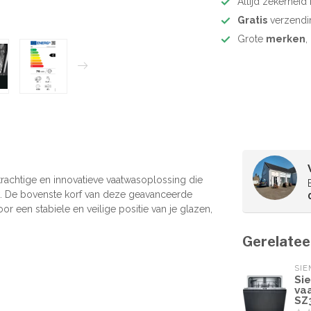
Altijd zekerhei
Gratis
verzendi
Grote
merken
,
achtige en innovatieve vaatwasoplossing die
k. De bovenste korf van deze geavanceerde
or een stabiele en veilige positie van je glazen,
Gerelatee
SI
Si
va
SZ