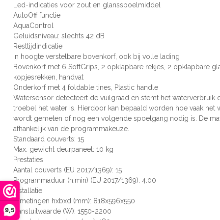
Led-indicaties voor zout en glansspoelmiddel
AutoOff functie
AquaControl
Geluidsniveau: slechts 42 dB
Resttijdindicatie
In hoogte verstelbare bovenkorf, ook bij volle lading
Bovenkorf met 6 SoftGrips, 2 opklapbare rekjes, 2 opklapbare gl
kopjesrekken, handvat
Onderkorf met 4 foldable tines, Plastic handle
Watersensor detecteert de vuilgraad en stemt het waterverbruik
troebel het water is. Hierdoor kan bepaald worden hoe vaak het 
wordt gemeten of nog een volgende spoelgang nodig is. De mate
afhankelijk van de programmakeuze.
Standaard couverts: 15
Max. gewicht deurpaneel: 10 kg
Prestaties
Aantal couverts (EU 2017/1369): 15
Programmaduur (h:min) (EU 2017/1369): 4:00
Installatie
Afmetingen hxbxd (mm): 818x596x550
9,5
Aansluitwaarde (W): 1550-2200