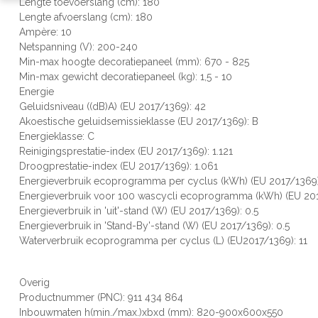
Lengte toevoerslang (cm): 180
Lengte afvoerslang (cm): 180
Ampère: 10
Netspanning (V): 200-240
Min-max hoogte decoratiepaneel (mm): 670 - 825
Min-max gewicht decoratiepaneel (kg): 1,5 - 10
Energie
Geluidsniveau ((dB)A) (EU 2017/1369): 42
Akoestische geluidsemissieklasse (EU 2017/1369): B
Energieklasse: C
Reinigingsprestatie-index (EU 2017/1369): 1.121
Droogprestatie-index (EU 2017/1369): 1.061
Energieverbruik ecoprogramma per cyclus (kWh) (EU 2017/1369)
Energieverbruik voor 100 wascycli ecoprogramma (kWh) (EU 201
Energieverbruik in 'uit'-stand (W) (EU 2017/1369): 0.5
Energieverbruik in 'Stand-By'-stand (W) (EU 2017/1369): 0.5
Waterverbruik ecoprogramma per cyclus (L) (EU2017/1369): 11
Overig
Productnummer (PNC): 911 434 864
Inbouwmaten h(min./max.)xbxd (mm): 820-900x600x550