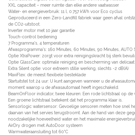
XXL capaciteit – meer ruimte dan elke andere vaatwasser
Water- en energieverbruik: 11 l, 0.757 kWh voor Eco cyclus
Geproduceerd in een Zero-Landfill fabriek waar geen afval ontst
de CO2-uitstoot.
Inverter motor met 10 jaar garantie
Touch-control bediening
7 Programma's, 4 temperaturen
Afwasprogramma's: 160 Minutes, 60 Minutes, 90 Minutes, AUTO S
Optie XtraPower: zorgt voor extra reinigingskracht bij sterk bevui
Optie GlassCare: optimale reiniging en bescherming van delicaat
Extra Silent optie: voor extreem stille werking, slechts -2 dB(A)
MaxiFlex: de meest flexibele besteklade
Startuitstel tot 24 uur: U kunt aangeven wanneer u de afwasautomaa
moment waarop u de afwasautomaat heeft ingeschakeld.
BeamOnFloor indicator, twee kleuren: Een rode lichtstraal op de
Een groene lichtstraal betekent dat het programma klaar is.
Sensorlogic watersensor: Gevoelige sensoren meten hoe snel he
daarvan van het servies terugstroomt. Aan de hand van deze 
noodzakelijke hoeveelheid water en het maximale energieverbrui
AirDry drogen met AutoDoor systeem
Warmwateraansluiting tot 60°C