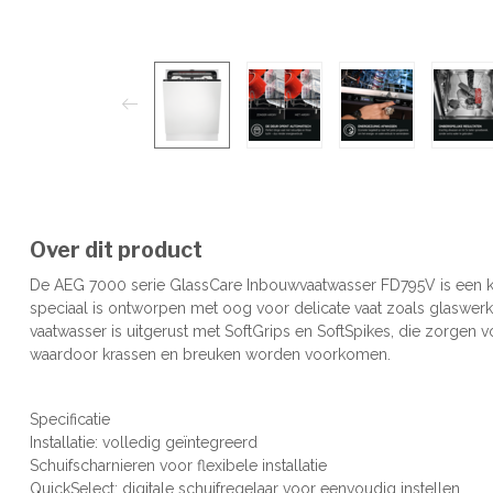
Over dit product
De AEG 7000 serie GlassCare Inbouwvaatwasser FD795V is een kr
speciaal is ontworpen met oog voor delicate vaat zoals glaswer
vaatwasser is uitgerust met SoftGrips en SoftSpikes, die zorgen vo
waardoor krassen en breuken worden voorkomen.
Specificatie
Installatie: volledig geïntegreerd
Schuifscharnieren voor flexibele installatie
QuickSelect: digitale schuifregelaar voor eenvoudig instellen