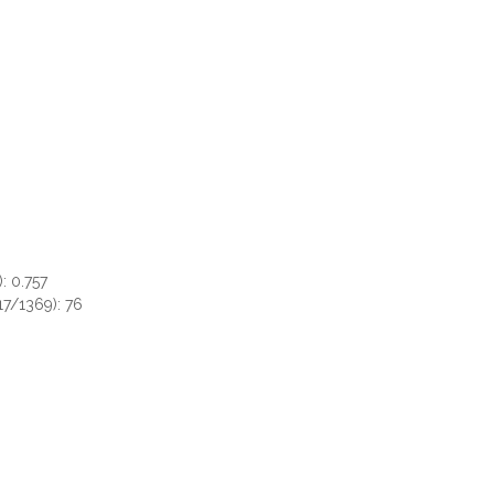
: 0.757
7/1369): 76