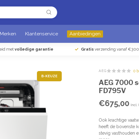
Merken
Klantenservice
Aanbiedingen
heid met
volledige garantie
Gratis
verzending vanaf €300
AEG
0 
B-KEUZE
AEG 7000 s
FD795V
€675,00
Incl.
Ook krachtige vaatw
heeft de bovenste k
stevig vasthouden e