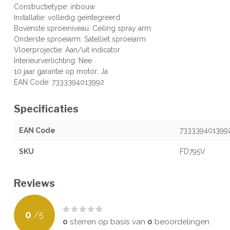
Constructietype: inbouw
Installatie: volledig geïntegreerd
Bovenste sproeiniveau: Ceiling spray arm
Onderste sproeiarm: Satelliet sproeiarm
Vloerprojectie: Aan/uit indicator
Interieurverlichting: Nee
10 jaar garantie op motor: Ja
EAN Code: 7333394013992
Specificaties
EAN Code
733339401399
SKU
FD795V
Reviews
0
/
5
0
sterren op basis van
0
beoordelingen