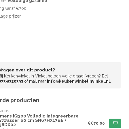
d met
volledige garantie
ng vanaf €300
 lage prijzen
Vragen over dit product?
Bij Keukenwinkel in Vinkel helpen we je graag! Vragen? Bel
073-5320393
of mail naar
info@keukenwinkelinvinkel.nl
.
rde producten
EMENS
emens iQ300 Volledig integreerbare
atwasser 60 cm SN63HX17BE +
€670,00
36DX02