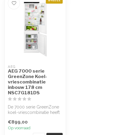
B-KEUZE
AEG
AEG 7000 serie
GreenZone Koel-
vriescombinatie
inbouw 178 cm
NSC7G181DS
De 7000 serie GreenZone
koel-vriescombinatie heeft
een speciale afgesloten
€899,00
lade ...
Op voorraad