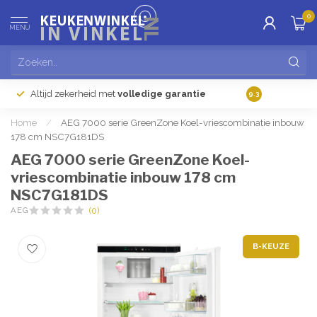
0
MENU
Altijd zekerheid met
volledige garantie
Gratis
verzendi
9.3
Home
/
AEG 7000 serie GreenZone Koel-vriescombinatie inbouw
178 cm NSC7G181DS
AEG 7000 serie GreenZone Koel-
vriescombinatie inbouw 178 cm
NSC7G181DS
AEG
(0)
B-KEUZE