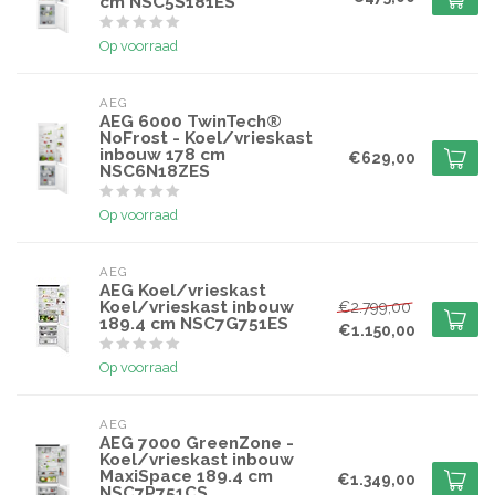
cm NSC5S181ES
Op voorraad
AEG
AEG 6000 TwinTech®
NoFrost - Koel/vrieskast
inbouw 178 cm
€629,00
NSC6N18ZES
Op voorraad
AEG
AEG Koel/vrieskast
Koel/vrieskast inbouw
€2.799,00
189.4 cm NSC7G751ES
€1.150,00
Op voorraad
AEG
AEG 7000 GreenZone -
Koel/vrieskast inbouw
MaxiSpace 189.4 cm
€1.349,00
NSC7P751CS