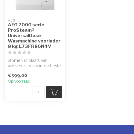
AEG
AEG 7000 serie
ProSteam®
UniversalDose
Wasmachine voorlader
8 kg L73FR86N4V
Stomen in plaats van
wassen is een van de beste
manieren om kleren op te
€599,00
frissen...
Op voorraad