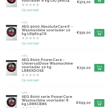
voorlader 8 kg LR7386U4
€579,00
Op voorraad
AEG
AEG 9000 AbsoluteCare® -
Wasmachine voorlader 10
€930,00
kg LR9604C6
Op voorraad
AEG
AEG 8000 PowerCare -
UniversalDose Wasmachine
voorlader 10 kg
€750,00
LR86XDOSE
Op voorraad
AEG
AEG 8000 serie PowerCare
Wasmachine voorlader 8
€699,00
kg LR86CB86