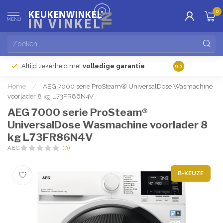
0
MENU
Altijd zekerheid met
volledige garantie
Gratis
verzendi
9.3
Home
/
AEG 7000 serie ProSteam® UniversalDose Wasmachine
voorlader 8 kg L73FR86N4V
AEG 7000 serie ProSteam®
UniversalDose Wasmachine voorlader 8
kg L73FR86N4V
AEG
(0)
B-KEUZE