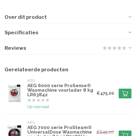
Over dit product
Specificaties
Reviews
Gerelateerde producten
AEG
AEG 6000 serie ProSense®
Wasmachine voorlader 8 kg
€475,00
LR63842
Op voorraad
AEG
AEG 7000 serie ProSteam®
UniversalDose Wasmachine
€649,00