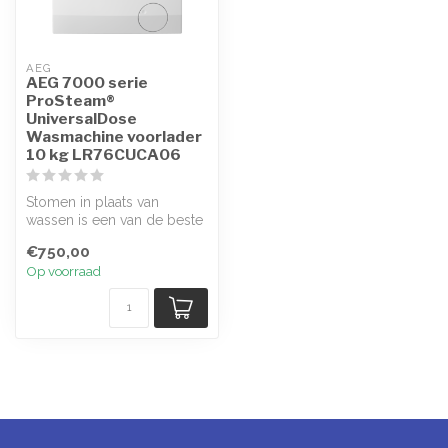
AEG
AEG 7000 serie
ProSteam®
UniversalDose
Wasmachine voorlader
10 kg LR76CUCA06
Stomen in plaats van
wassen is een van de beste
manieren om kleren op te
€750,00
frissen...
Op voorraad