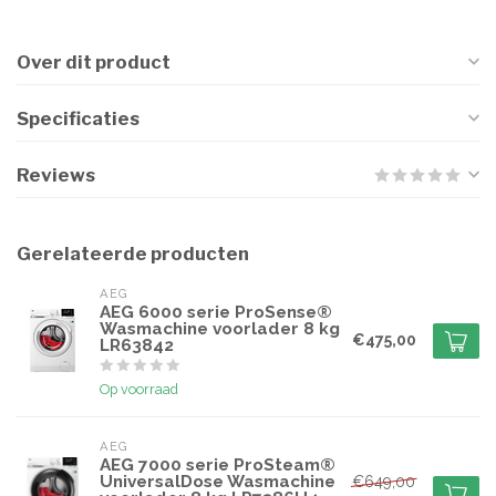
Over dit product
Specificaties
Reviews
Gerelateerde producten
AEG
AEG 6000 serie ProSense®
Wasmachine voorlader 8 kg
€475,00
LR63842
Op voorraad
AEG
AEG 7000 serie ProSteam®
UniversalDose Wasmachine
€649,00