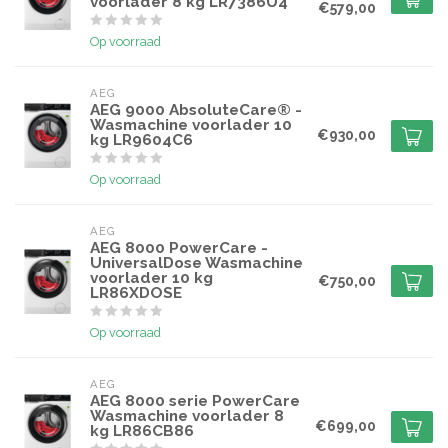
voorlader 8 kg LR7386U4
€579,00
Op voorraad
AEG
AEG 9000 AbsoluteCare® -
Wasmachine voorlader 10
€930,00
kg LR9604C6
Op voorraad
AEG
AEG 8000 PowerCare -
UniversalDose Wasmachine
voorlader 10 kg
€750,00
LR86XDOSE
Op voorraad
AEG
AEG 8000 serie PowerCare
Wasmachine voorlader 8
€699,00
kg LR86CB86