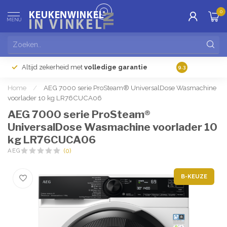
0
MENU
Altijd zekerheid met
volledige garantie
Gratis
verzendi
9.3
Home
/
AEG 7000 serie ProSteam® UniversalDose Wasmachine
voorlader 10 kg LR76CUCA06
AEG 7000 serie ProSteam®
UniversalDose Wasmachine voorlader 10
kg LR76CUCA06
AEG
(0)
B-KEUZE