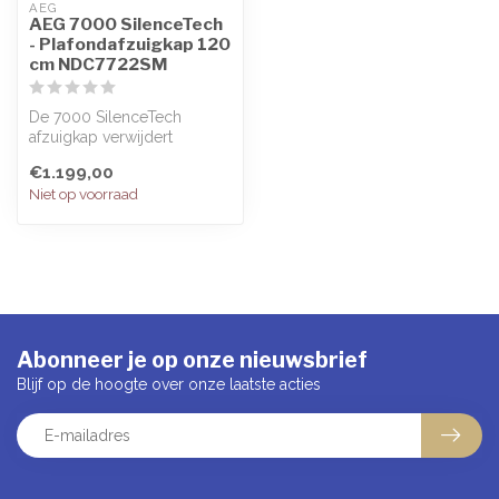
AEG
AEG 7000 SilenceTech
- Plafondafzuigkap 120
cm NDC7722SM
De 7000 SilenceTech
afzuigkap verwijdert
ongewenste kookluchtjes
€1.199,00
uit je keuken e...
Niet op voorraad
Abonneer je op onze nieuwsbrief
Blijf op de hoogte over onze laatste acties