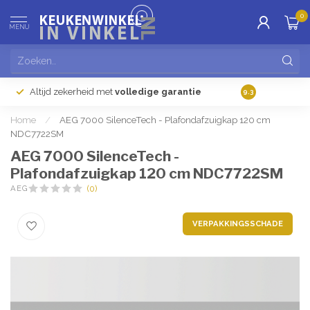
0
MENU
Altijd zekerheid met
volledige garantie
Gratis
verzendi
9.3
Home
/
AEG 7000 SilenceTech - Plafondafzuigkap 120 cm
NDC7722SM
AEG 7000 SilenceTech -
Plafondafzuigkap 120 cm NDC7722SM
AEG
(0)
VERPAKKINGSSCHADE