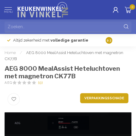
0
MENU
Altijd zekerheid met
volledige garantie
Gratis
verzendi
9.3
Home
/
AEG 8000 MealAssist Heteluchtoven met magnetron
CK77B
AEG 8000 MealAssist Heteluchtoven
met magnetron CK77B
AEG
(0)
VERPAKKINGSSCHADE