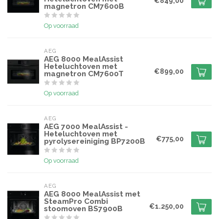
€849,00
magnetron CM7600B
Op voorraad
AEG
AEG 8000 MealAssist
Heteluchtoven met
€899,00
magnetron CM7600T
Op voorraad
AEG
AEG 7000 MealAssist -
Heteluchtoven met
€775,00
pyrolysereiniging BP7200B
Op voorraad
AEG
AEG 8000 MealAssist met
SteamPro Combi
€1.250,00
stoomoven BS7900B