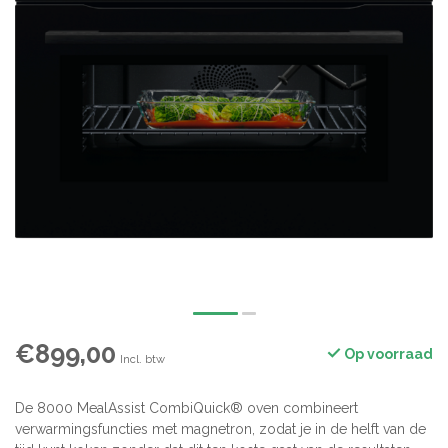
€899,00
Op voorraad
Incl. btw
De 8000 MealAssist CombiQuick® oven combineert
verwarmingsfuncties met magnetron, zodat je in de helft van de