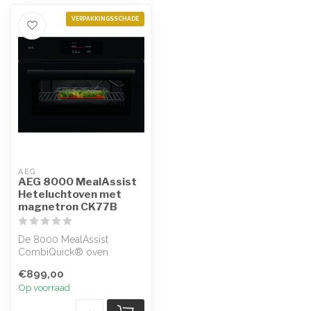
VERPAKKINGSSCHADE
AEG
AEG 8000 MealAssist
Heteluchtoven met
magnetron CK77B
De 8000 MealAssist
CombiQuick® oven
combineert
€899,00
verwarmingsfuncties met
Op voorraad
magnetron...