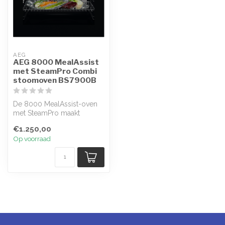
AEG
AEG 8000 MealAssist
met SteamPro Combi
stoomoven BS7900B
De 8000 MealAssist-oven
met SteamPro maakt
gerechten lekkerder en
€1.250,00
gezonder en be...
Op voorraad