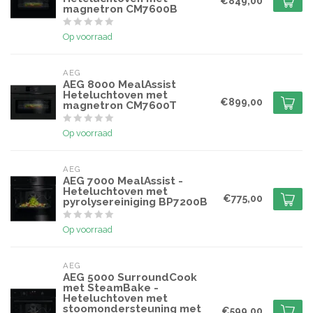
€849,00
magnetron CM7600B
Op voorraad
AEG
AEG 8000 MealAssist
Heteluchtoven met
€899,00
magnetron CM7600T
Op voorraad
AEG
AEG 7000 MealAssist -
Heteluchtoven met
€775,00
pyrolysereiniging BP7200B
Op voorraad
AEG
AEG 5000 SurroundCook
met SteamBake -
Heteluchtoven met
stoomondersteuning met
€599,00