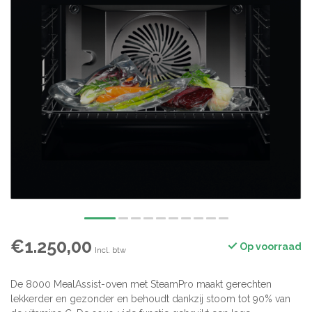
€1.250,00
Op voorraad
Incl. btw
De 8000 MealAssist-oven met SteamPro maakt gerechten
lekkerder en gezonder en behoudt dankzij stoom tot 90% van