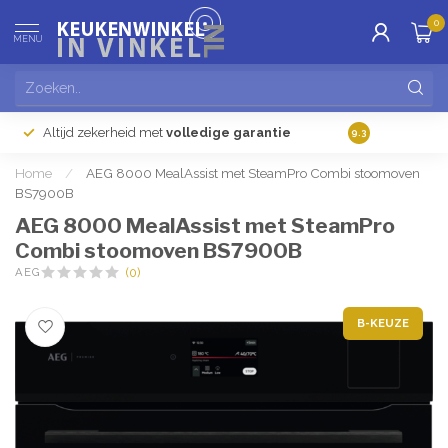
0
MENU
Altijd zekerheid met
volledige garantie
Gratis
verzendi
9.3
Home
/
AEG 8000 MealAssist met SteamPro Combi stoomoven
BS7900B
AEG 8000 MealAssist met SteamPro
Combi stoomoven BS7900B
AEG
(0)
B-KEUZE