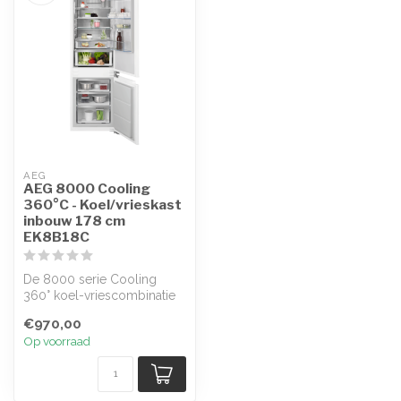
AEG
AEG 8000 Cooling
360°C - Koel/vrieskast
inbouw 178 cm
EK8B18C
De 8000 serie Cooling
360° koel-vriescombinatie
heeft meerdere
€970,00
ventilatiekanalen...
Op voorraad