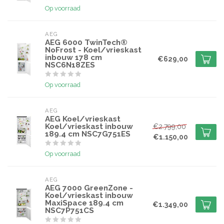
Op voorraad
AEG
AEG 6000 TwinTech®
NoFrost - Koel/vrieskast
inbouw 178 cm
€629,00
NSC6N18ZES
Op voorraad
AEG
AEG Koel/vrieskast
Koel/vrieskast inbouw
€2.799,00
189.4 cm NSC7G751ES
€1.150,00
Op voorraad
AEG
AEG 7000 GreenZone -
Koel/vrieskast inbouw
MaxiSpace 189.4 cm
€1.349,00
NSC7P751CS