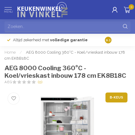
0
MENU
Altijd zekerheid met
volledige garantie
Gratis
verzendi
9.3
Home
/
AEG 8000 Cooling 360°C - Koel/vrieskast inbouw 178
cm EK8B18C
AEG 8000 Cooling 360°C -
Koel/vrieskast inbouw 178 cm EK8B18C
AEG
(0)
B-KEUS