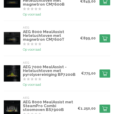
Heteluchtoven met
€849,00
magnetron CM7600B
Op voorraad
AEG
AEG 8000 MealAssist
Heteluchtoven met
€899,00
magnetron CM7600T
Op voorraad
AEG
AEG 7000 MealAssist -
Heteluchtoven met
€775,00
pyrolysereiniging BP7200B
Op voorraad
AEG
AEG 8000 MealAssist met
SteamPro Combi
€1.250,00
stoomoven BS7900B