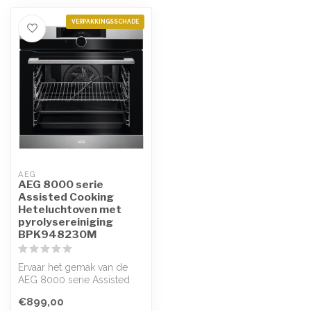
VERPAKKINGSSCHADE
AEG
AEG 8000 serie
Assisted Cooking
Heteluchtoven met
pyrolysereiniging
BPK948230M
Ervaar het gemak van de
AEG 8000 serie Assisted
Cooking Heteluchtoven met
€899,00
pyroly...