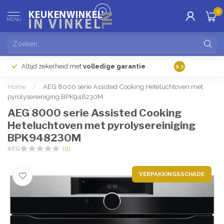
0
MENU
Altijd zekerheid met
volledige garantie
Gratis
verzendi
9.3
Home
/
AEG 8000 serie Assisted Cooking Heteluchtoven met
pyrolysereiniging BPK948230M
AEG 8000 serie Assisted Cooking
Heteluchtoven met pyrolysereiniging
BPK948230M
AEG
(0)
VERPAKKINGSSCHADE