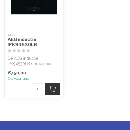
AEG
AEG inductie
IPK94530LB
De AEG inductie
IPK94530LB combineert
veelzijdigheid en
€750,00
functionaliteit voor uw ...
Op voorraad