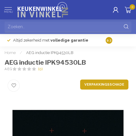
0
MENU
Altijd zekerheid met
volledige garantie
Gratis
verzendi
9.3
Home
/
AEG inductie IPK94530LB
AEG inductie IPK94530LB
AEG
(0)
VERPAKKINGSSCHADE