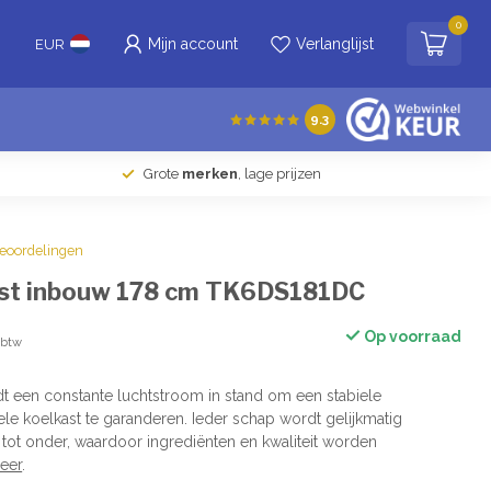
0
Mijn account
Verlanglijst
EUR
9.3
Grote
merken
, lage prijzen
beoordelingen
st inbouw 178 cm TK6DS181DC
Op voorraad
. btw
 een constante luchtstroom in stand om een stabiele
ele koelkast te garanderen. Ieder schap wordt gelijkmatig
tot onder, waardoor ingrediënten en kwaliteit worden
eer
.