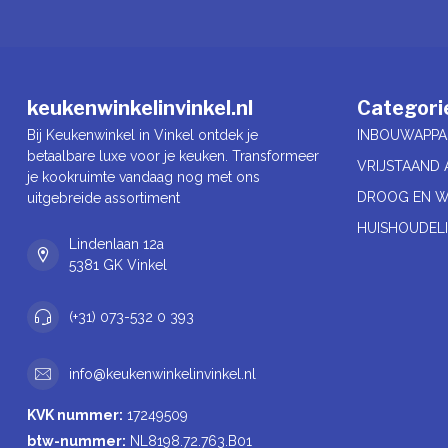
keukenwinkelinvinkel.nl
Categori
Bij Keukenwinkel in Vinkel ontdek je
INBOUWAPPA
betaalbare luxe voor je keuken. Transformeer
VRIJSTAAND 
je kookruimte vandaag nog met ons
DROOG EN W
uitgebreide assortiment
HUISHOUDELI
Lindenlaan 12a
5381 GK Vinkel
(+31) 073-532 0 393
info@keukenwinkelinvinkel.nl
KVK nummer:
17249509
btw-nummer:
NL8198.72.763.B01