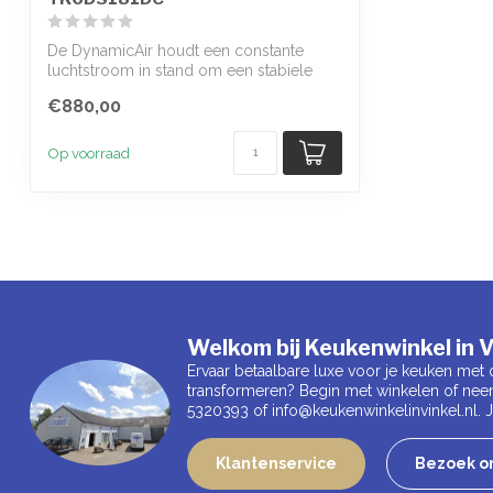
De DynamicAir houdt een constante
luchtstroom in stand om een stabiele
temperatu...
€880,00
Op voorraad
Welkom bij Keukenwinkel in V
Ervaar betaalbare luxe voor je keuken met 
transformeren? Begin met winkelen of nee
5320393 of
info@keukenwinkelinvinkel.nl
.
Klantenservice
Bezoek on