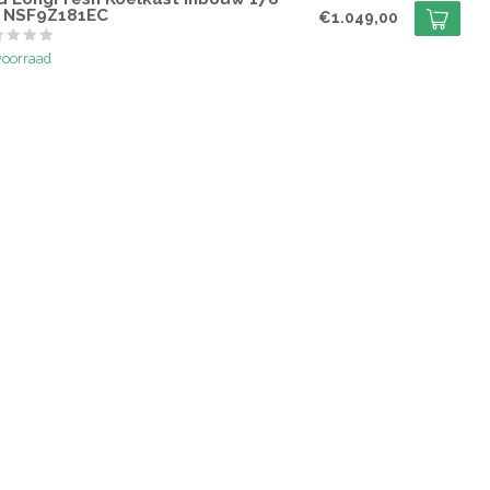
 NSF9Z181EC
€1.049,00
voorraad