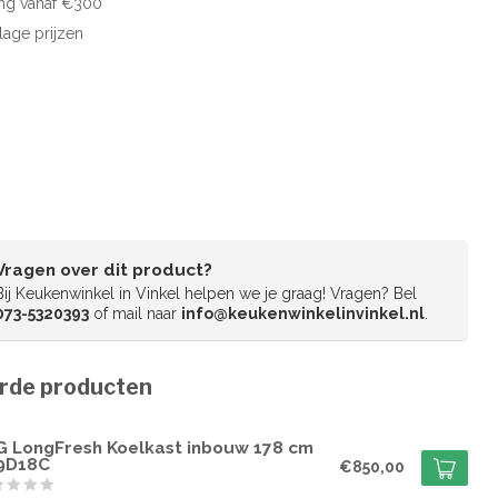
ng vanaf €300
 lage prijzen
Vragen over dit product?
Bij Keukenwinkel in Vinkel helpen we je graag! Vragen? Bel
073-5320393
of mail naar
info@keukenwinkelinvinkel.nl
.
rde producten
G
G LongFresh Koelkast inbouw 178 cm
9D18C
€850,00