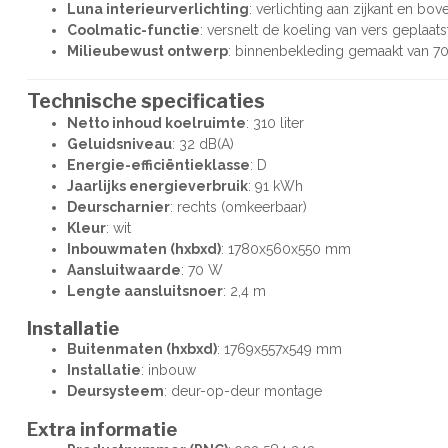
Luna interieurverlichting
: verlichting aan zijkant en bo
Coolmatic-functie
: versnelt de koeling van vers geplaat
Milieubewust ontwerp
: binnenbekleding gemaakt van 70
Technische specificaties
Netto inhoud koelruimte
: 310 liter
Geluidsniveau
: 32 dB(A)
Energie-efficiëntieklasse
: D
Jaarlijks energieverbruik
: 91 kWh
Deurscharnier
: rechts (omkeerbaar)
Kleur
: wit
Inbouwmaten (hxbxd)
: 1780x560x550 mm
Aansluitwaarde
: 70 W
Lengte aansluitsnoer
: 2,4 m
Installatie
Buitenmaten (hxbxd)
: 1769x557x549 mm
Installatie
: inbouw
Deursysteem
: deur-op-deur montage
Extra informatie