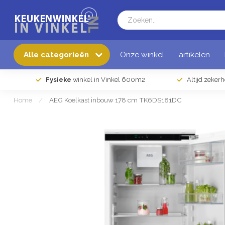
Alle categorieën
Onze winkel
artikelen
Fysieke
winkel in Vinkel 600m2
Altijd zeker
Home
/
AEG Koelkast inbouw 178 cm TK6DS181DC