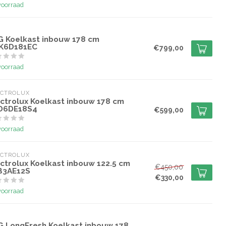
voorraad
G
G Koelkast inbouw 178 cm
K6D181EC
€799,00
voorraad
ECTROLUX
ectrolux Koelkast inbouw 178 cm
D6DE18S4
€599,00
voorraad
ECTROLUX
ectrolux Koelkast inbouw 122.5 cm
€450,00
B3AE12S
€330,00
voorraad
G
G LongFresh Koelkast inbouw 178