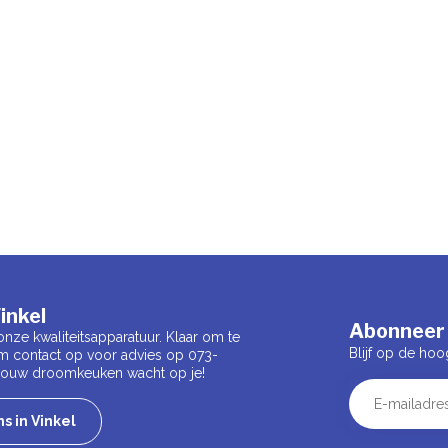
inkel
Abonneer 
onze kwaliteitsapparatuur. Klaar om te
Blijf op de hoo
m contact op voor advies op 073-
 Jouw droomkeuken wacht op je!
s in Vinkel