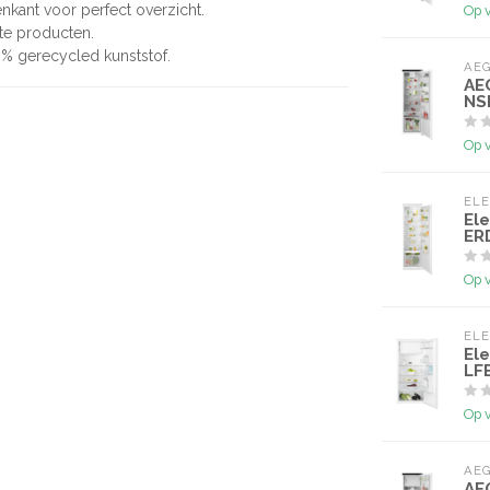
venkant voor perfect overzicht.
Op 
ste producten.
% gerecycled kunststof.
AE
AE
NS
Op 
EL
El
ER
Op 
EL
El
LF
Op 
AE
AE