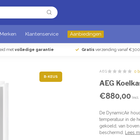
Merken
Klantenservice
Aanbiedingen
heid met
volledige garantie
Gratis
verzending vanaf €300
AEG
0 
B-KEUS
AEG Koelka
€880,00
Incl
De DynamicAir houdt
temperatuur in de h
gekoeld, van boven 
beschermd.
Lees m