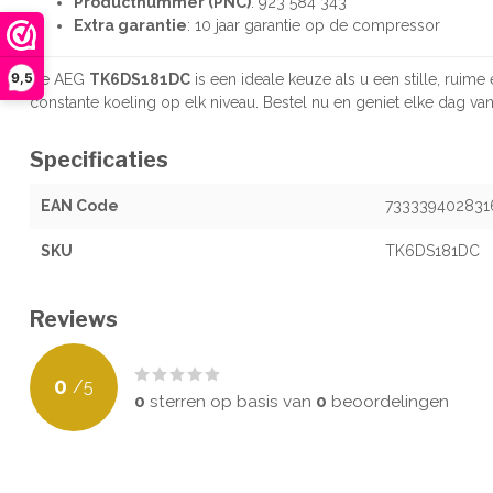
Productnummer (PNC)
: 923 584 343
Extra garantie
: 10 jaar garantie op de compressor
9,5
De AEG
TK6DS181DC
is een ideale keuze als u een stille, ruim
constante koeling op elk niveau. Bestel nu en geniet elke dag va
Specificaties
EAN Code
733339402831
SKU
TK6DS181DC
Reviews
0
/
5
0
sterren op basis van
0
beoordelingen