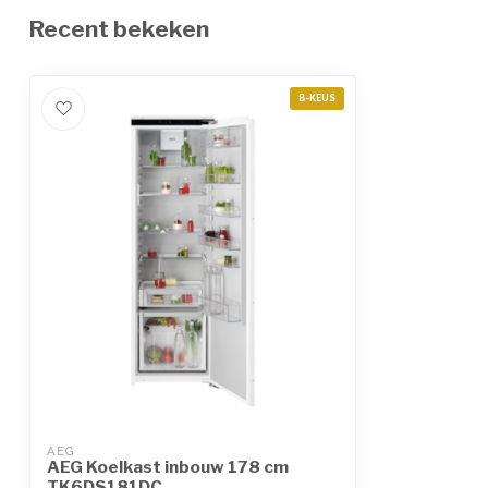
Recent bekeken
B-KEUS
AEG
AEG Koelkast inbouw 178 cm
TK6DS181DC