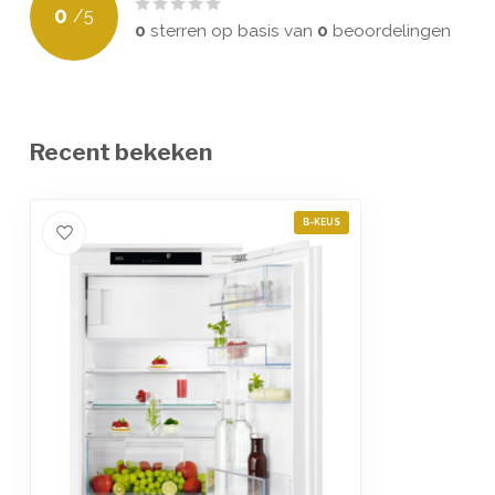
0
/
5
0
sterren op basis van
0
beoordelingen
Recent bekeken
B-KEUS