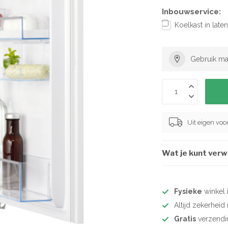
Inbouwservice:
Koelkast in lat
Gebruik ma
Uit eigen vo
Wat je kunt ver
Fysieke
winkel 
Altijd zekerhei
Gratis
verzendi