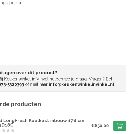
 lage prijzen
Vragen over dit product?
Bij Keukenwinkel in Vinkel helpen we je graag! Vragen? Bel
073-5320393
of mail naar
info@keukenwinkelinvinkel.nl
.
rde producten
G
G LongFresh Koelkast inbouw 178 cm
9D18C
€850,00