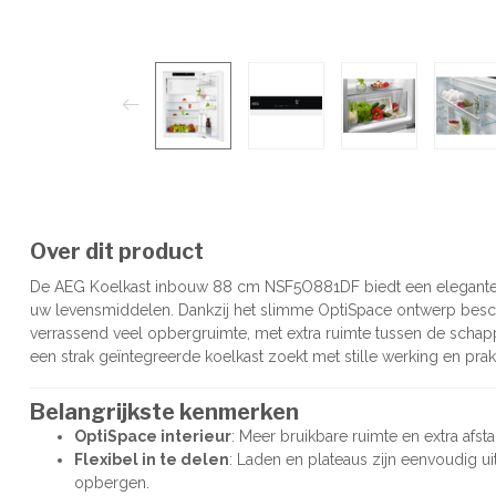
Over dit product
De AEG Koelkast inbouw 88 cm NSF5O881DF biedt een elegante e
uw levensmiddelen. Dankzij het slimme OptiSpace ontwerp bes
verrassend veel opbergruimte, met extra ruimte tussen de schappe
een strak geïntegreerde koelkast zoekt met stille werking en pra
Belangrijkste kenmerken
OptiSpace interieur
: Meer bruikbare ruimte en extra afst
Flexibel in te delen
: Laden en plateaus zijn eenvoudig u
opbergen.