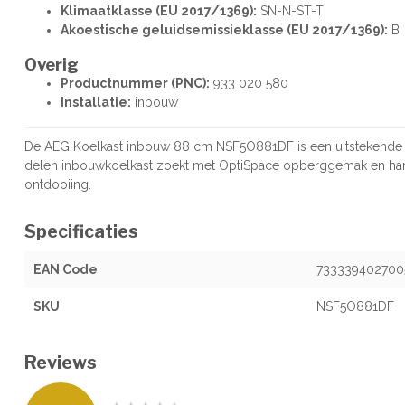
Klimaatklasse (EU 2017/1369):
SN-N-ST-T
Akoestische geluidsemissieklasse (EU 2017/1369):
B
Overig
Productnummer (PNC):
933 020 580
Installatie:
inbouw
De AEG Koelkast inbouw 88 cm NSF5O881DF is een uitstekende keu
delen inbouwkoelkast zoekt met OptiSpace opberggemak en hand
ontdooiing.
Specificaties
EAN Code
733339402700
SKU
NSF5O881DF
Reviews