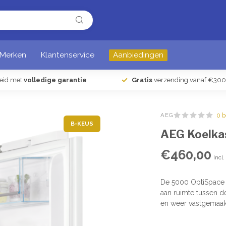
Merken
Klantenservice
Aanbiedingen
heid met
volledige garantie
Gratis
verzending vanaf €300
AEG
0 
B-KEUS
AEG Koelka
€460,00
Incl
De 5000 OptiSpace 
aan ruimte tussen 
en weer vastgemaak