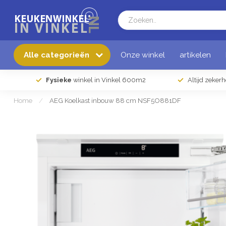
Alle categorieën
Onze winkel
artikelen
Fysieke
winkel in Vinkel 600m2
Altijd zeker
Home
/
AEG Koelkast inbouw 88 cm NSF5O881DF