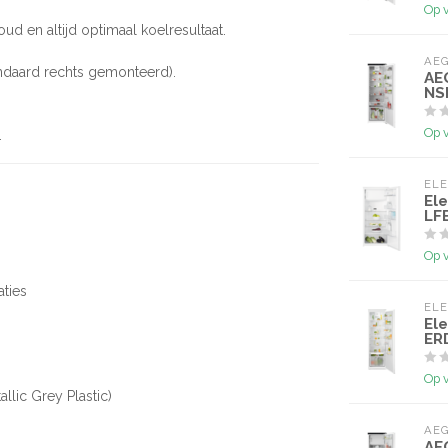
Op 
ud en altijd optimaal koelresultaat.
AE
tandaard rechts gemonteerd).
AE
NS
Op 
.
EL
El
LF
Op 
aties
EL
El
ER
Op 
allic Grey Plastic)
AE
AE