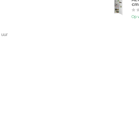
cm
Op 
 uur