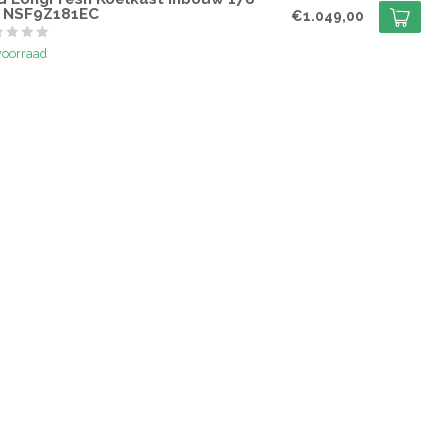
 NSF9Z181EC
€1.049,00
voorraad