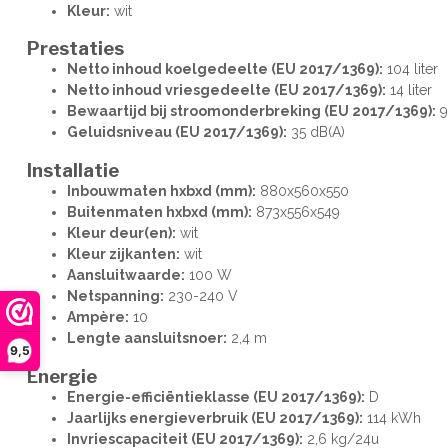
Kleur:
wit
Prestaties
Netto inhoud koelgedeelte (EU 2017/1369):
104 liter
Netto inhoud vriesgedeelte (EU 2017/1369):
14 liter
Bewaartijd bij stroomonderbreking (EU 2017/1369):
9
Geluidsniveau (EU 2017/1369):
35 dB(A)
Installatie
Inbouwmaten hxbxd (mm):
880x560x550
Buitenmaten hxbxd (mm):
873x556x549
Kleur deur(en):
wit
Kleur zijkanten:
wit
Aansluitwaarde:
100 W
Netspanning:
230-240 V
Ampère:
10
Lengte aansluitsnoer:
2,4 m
9,5
Energie
Energie-efficiëntieklasse (EU 2017/1369):
D
Jaarlijks energieverbruik (EU 2017/1369):
114 kWh
Invriescapaciteit (EU 2017/1369):
2,6 kg/24u