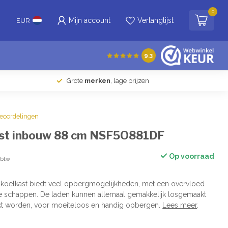
0
Mijn account
Verlanglijst
EUR
9.3
Grote
merken
, lage prijzen
beoordelingen
st inbouw 88 cm NSF5O881DF
Op voorraad
. btw
koelkast biedt veel opbergmogelijkheden, met een overvloed
de schappen. De laden kunnen allemaal gemakkelijk losgemaakt
t worden, voor moeiteloos en handig opbergen.
Lees meer
.