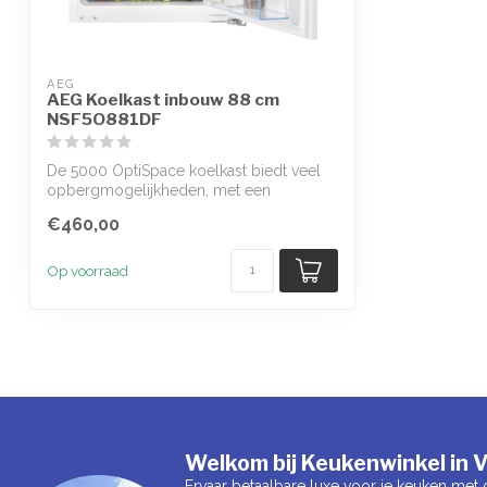
AEG
AEG Koelkast inbouw 88 cm
NSF5O881DF
De 5000 OptiSpace koelkast biedt veel
opbergmogelijkheden, met een
overvloed aan...
€460,00
Op voorraad
Welkom bij Keukenwinkel in V
Ervaar betaalbare luxe voor je keuken met 