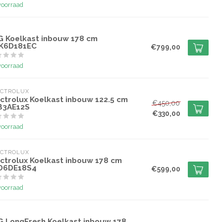
voorraad
G
G Koelkast inbouw 178 cm
K6D181EC
€799,00
voorraad
ECTROLUX
ectrolux Koelkast inbouw 122.5 cm
€450,00
B3AE12S
€330,00
voorraad
ECTROLUX
ectrolux Koelkast inbouw 178 cm
D6DE18S4
€599,00
voorraad
G
G LongFresh Koelkast inbouw 178