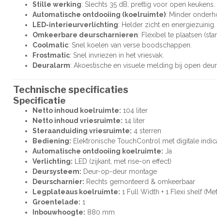
Stille werking
: Slechts 35 dB, prettig voor open keukens.
Automatische ontdooiing (koelruimte)
: Minder onderho
LED-interieurverlichting
: Helder zicht en energiezuinig.
Omkeerbare deurscharnieren
: Flexibel te plaatsen (s
Coolmatic
: Snel koelen van verse boodschappen.
Frostmatic
: Snel invriezen in het vriesvak.
Deuralarm
: Akoestische en visuele melding bij open deur
Technische specificaties
Specificatie
Netto inhoud koelruimte:
104 liter
Netto inhoud vriesruimte:
14 liter
Steraanduiding vriesruimte:
4 sterren
Bediening:
Elektronische TouchControl met digitale indic
Automatische ontdooiing koelruimte:
Ja
Verlichting:
LED (zijkant, met rise-on effect)
Deursysteem:
Deur-op-deur montage
Deurscharnier:
Rechts gemonteerd & omkeerbaar
Legplateaus koelruimte:
1 Full Width + 1 Flexi shelf (Met
Groentelade:
1
Inbouwhoogte:
880 mm