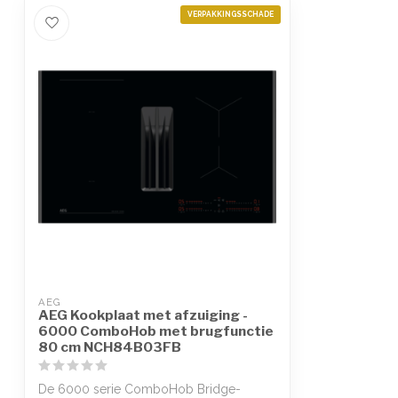
VERPAKKINGSSCHADE
AEG
AEG Kookplaat met afzuiging -
6000 ComboHob met brugfunctie
80 cm NCH84B03FB
De 6000 serie ComboHob Bridge-