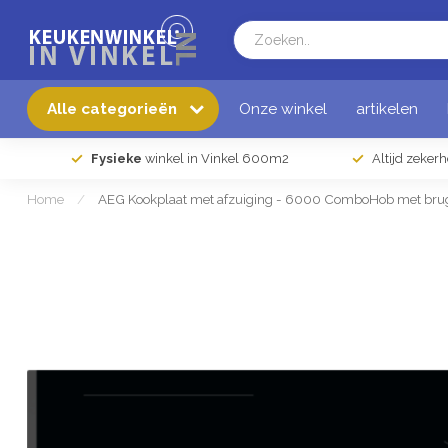
Alle categorieën
Onze winkel
artikelen
Fysieke
winkel in Vinkel 600m2
Altijd zeker
Home
/
AEG Kookplaat met afzuiging - 6000 ComboHob met br