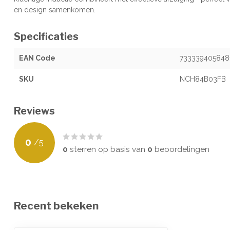
en design samenkomen.
Specificaties
EAN Code
733339405848
SKU
NCH84B03FB
Reviews
0
/
5
0
sterren op basis van
0
beoordelingen
Recent bekeken