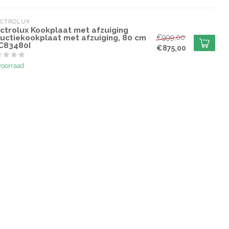
ECTROLUX
ectrolux Kookplaat met afzuiging
ductiekookplaat met afzuiging, 80 cm
€999,00
C83480I
€875,00
voorraad