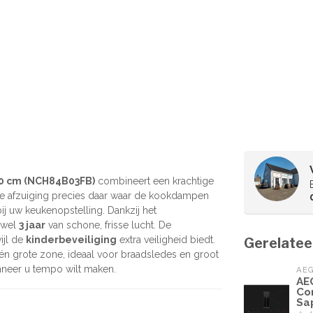
80 cm (NCH84B03FB)
combineert een krachtige
le afzuiging precies daar waar de kookdampen
ij uw keukenopstelling. Dankzij het
 wel
3 jaar
van schone, frisse lucht. De
ijl de
kinderbeveiliging
extra veiligheid biedt.
Gerelatee
n grote zone, ideaal voor braadsledes en groot
nneer u tempo wilt maken.
AE
AE
Co
Sa