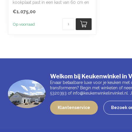
kookplaat past in een kast van 60 cm en
combineert...
€1.075,00
Op voorraad
Welkom bij Keukenwinkel in V
Ervaar betaalbare luxe voor je keuken met 
transformeren? Begin met winkelen of nee
5320393 of
info@keukenwinkelinvinkel.nl
.
Klantenservice
Bezoek on