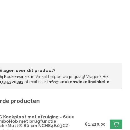
Vragen over dit product?
Bij Keukenwinkel in Vinkel helpen we je graag! Vragen? Bel
073-5320393
of mail naar
info@keukenwinkelinvinkel.nl
.
rde producten
G
G Kookplaat met afzuiging - 6000
mboHob met brugfunctie
€1.420,00
phirMatt® 80 cm NCH84B03CZ