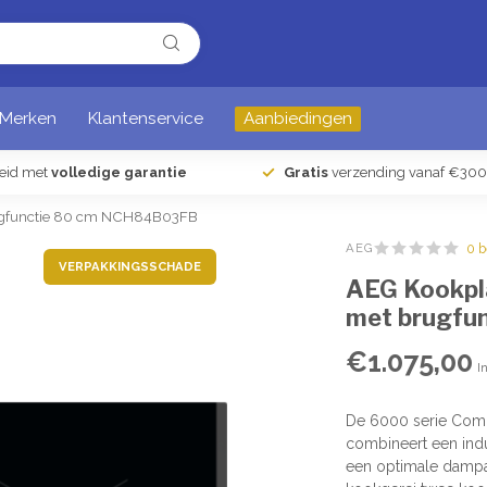
Merken
Klantenservice
Aanbiedingen
heid met
volledige garantie
Gratis
verzending vanaf €300
ugfunctie 80 cm NCH84B03FB
AEG
0 
VERPAKKINGSSCHADE
AEG Kookpl
met brugfu
€1.075,00
I
De 6000 serie Comb
combineert een ind
een optimale dampaf