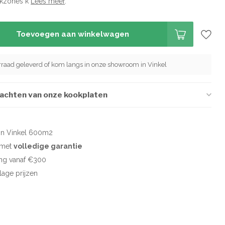
okzones k
Lees meer
.
Toevoegen aan winkelwagen
orraad geleverd of kom langs in onze showroom in Vinkel
wachten van onze kookplaten
in Vinkel 600m2
d met
volledige garantie
ng vanaf €300
 lage prijzen