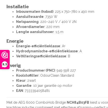
Installatie
Inbouwmaten (hxbxd)
: 225 x 750–780 x 490 mm
Aansluitwaarde
: 7350 W
Netspanning
: 220–240 V / 400 V 2N
Afvoerdiameter
: 220 mm
Lengte aansluitsnoer
: 1,5 m
Energie
Energie-efficiëntieklasse
: A+
Hydrodynamische-efficiëntieklasse
: A
Vetfilteringsefficiëntieklasse
: B
9,5
Overig
Productnummer (PNC)
: 949 598 227
Koolstoffilter
: OdourClean Standard
Kleur
: zwart
Garantie
: 10 jaar garantie op motor
EAN
: 7333394058481
Met de AEG 6000 ComboHob Bridge
NCH84B03FB
kiest u voo
krachtige inductie combineert met effectieve afzuiging—perfect