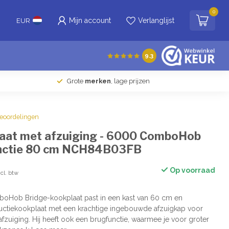
0
Mijn account
Verlanglijst
EUR
9.3
Grote
merken
, lage prijzen
beoordelingen
aat met afzuiging - 6000 ComboHob
nctie 80 cm NCH84B03FB
Op voorraad
ncl. btw
oHob Bridge-kookplaat past in een kast van 60 cm en
uctiekookplaat met een krachtige ingebouwde afzuigkap voor
zuiging. Hij heeft ook een brugfunctie, waarmee je voor groter