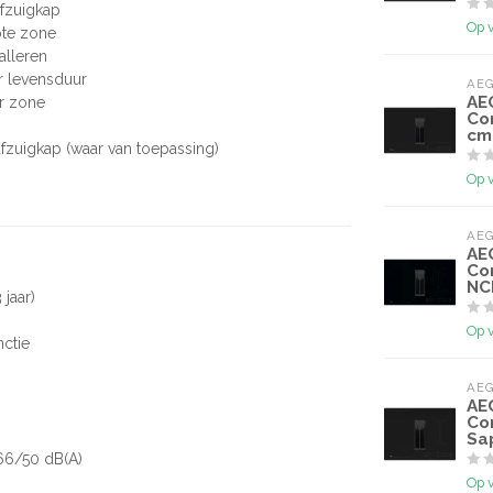
afzuigkap
Op 
ote zone
talleren
ar levensduur
AE
AE
er zone
Co
cm
afzuigkap (waar van toepassing)
Op 
AE
AE
Co
NC
 jaar)
Op 
nctie
AE
AE
Co
Sa
66/50 dB(A)
Op 