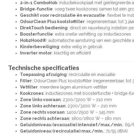
2-in-1 ComboHob
: inductiekookplaat met geïntegreerde 
Bridge-functie
: voeg twee kookzones samen tot één gr
Geschikt voor recirculatie én evacuatie
: flexibel te ins
OdourClean Plus koolstoffilter
: regenereerbaar, tot 3 ja
DirekTouch bediening
: direct en nauwkeurig instellen p
Boosterfunctie
: extra snelle verhitting op inductiezones
Hob2Hood®
: automatische aansturing van een geschikte 
Kinderbeveiliging
: extra veilig in gebruik
Inverter motor
: krachtig en efficiënt
Technische specificaties
Toepassing afzuiging
: recirculatie en evacuatie
Filter
: OdourClean Plus koolstoffilter (regenereerbaar, tot 3
Vetfilter
: meerdere lagen aluminium vetfilter
Kookzones
: inductiezones met boosterfunctie + bridge-fu
Zone links vooraan
: 2300/3200 W – 210 mm
Zone links achteraan
: 2300/3200 W – 210 mm
Zone rechts vooraan
: 1400/2500 W – 145 mm
Zone rechts achteraan
: 1800/2800 W – 180 mm
Geluidsniveau (evacuatie) intensief/max./min.
: 69/
Geluidsniveau (recirculatie) max./min.
: 71/55 dB(A)