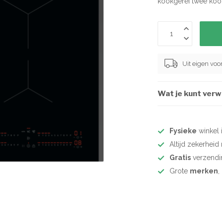
kookgerei twee ko
Uit eigen vo
Wat je kunt ver
Fysieke
winkel 
Altijd zekerhei
Gratis
verzendi
Grote
merken
,