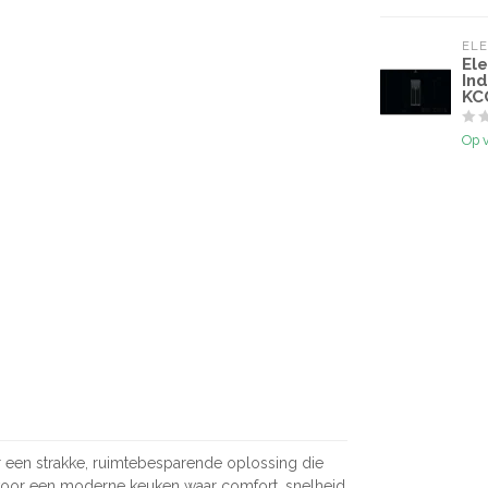
EL
El
In
KC
Op 
r een strakke, ruimtebesparende oplossing die
 voor een moderne keuken waar comfort, snelheid