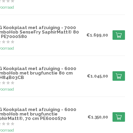
voorraad
G
G Kookplaat met afzuiging - 7000
mboHob SenseFry SaphirMatt® 80
€1.699,00
 PE7000S80
voorraad
G
G Kookplaat met afzuiging - 6000
mboHob met brugfunctie 80 cm
€1.045,00
H84B03CB
voorraad
G
G Kookplaat met afzuiging - 6000
mboHob met brugfunctie
€1.350,00
phirMatt®, 70 cm PE6000S70
voorraad