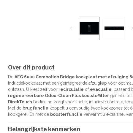
Over dit product
De
AEG 6000 ComboHob Bridge kookplaat met afzuiging 
inductiekookplaat met een geïntegreerde afzuigkap voor optima
ontstaan. U kiest zelf voor
recirculatie
of
evacuatie
, passend b
regenereerbare OdourClean Plus koolstoffilter
geniet u tot
DirekTouch
bediening zorgt voor snelle, intuïtieve controle, terw
Met de
brugfunctie
koppelt u eenvoudig twee kookzones tot éé
kookgerei. En met de
boosterfunctie
verwarmt u extra snel wa
Belangrijkste kenmerken