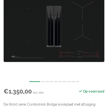
€1.350,00
Op voorraad
Incl. btw
De 6000 serie ComboHob Bridge kookplaat met afzuiging