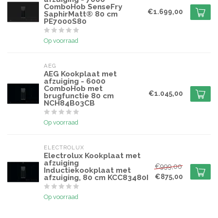
ComboHob SenseFry
€1.699,00
SaphirMatt® 80 cm
PE7000S80
Op voorraad
AEG
AEG Kookplaat met
afzuiging - 6000
ComboHob met
€1.045,00
brugfunctie 80 cm
NCH84B03CB
Op voorraad
ELECTROLUX
Electrolux Kookplaat met
afzuiging
€999,00
Inductiekookplaat met
€875,00
afzuiging, 80 cm KCC83480I
Op voorraad