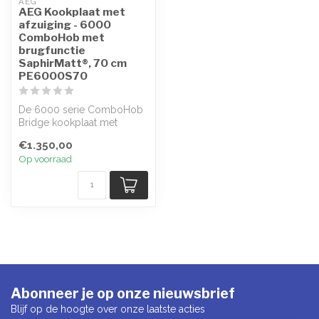
AEG
AEG Kookplaat met
afzuiging - 6000
ComboHob met
brugfunctie
SaphirMatt®, 70 cm
PE6000S70
De 6000 serie ComboHob
Bridge kookplaat met
afzuiging combineert een
€1.350,00
inductiekoo...
Op voorraad
Abonneer je op onze nieuwsbrief
Blijf op de hoogte over onze laatste acties