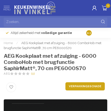
0
MENU
Altijd zekerheid met
volledige garantie
Gratis
verzendi
9.3
Home
/
AEG Kookplaat met afzuiging - 6000 ComboHob met
brugfunctie SaphirMatt®, 70 cm PE6000S70
AEG Kookplaat met afzuiging - 6000
ComboHob met brugfunctie
SaphirMatt®, 70 cm PE6000S70
AEG
(0)
VERPAKKINGSSCHADE