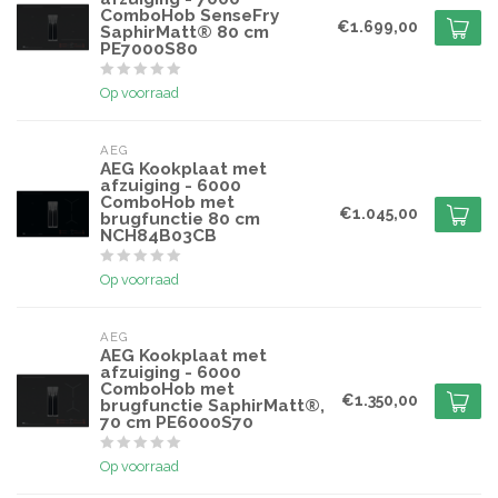
ComboHob SenseFry
€1.699,00
SaphirMatt® 80 cm
PE7000S80
Op voorraad
AEG
AEG Kookplaat met
afzuiging - 6000
ComboHob met
€1.045,00
brugfunctie 80 cm
NCH84B03CB
Op voorraad
AEG
AEG Kookplaat met
afzuiging - 6000
ComboHob met
€1.350,00
brugfunctie SaphirMatt®,
70 cm PE6000S70
Op voorraad