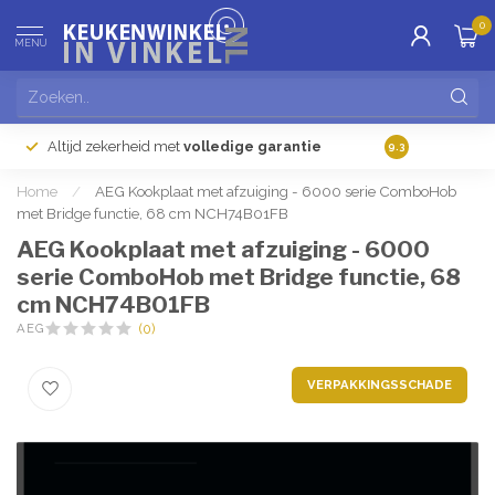
0
MENU
Altijd zekerheid met
volledige garantie
Gratis
verzendi
9.3
Home
/
AEG Kookplaat met afzuiging - 6000 serie ComboHob
met Bridge functie, 68 cm NCH74B01FB
AEG Kookplaat met afzuiging - 6000
serie ComboHob met Bridge functie, 68
cm NCH74B01FB
AEG
(0)
VERPAKKINGSSCHADE