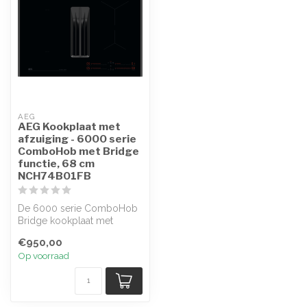
AEG
AEG Kookplaat met
afzuiging - 6000 serie
ComboHob met Bridge
functie, 68 cm
NCH74B01FB
De 6000 serie ComboHob
Bridge kookplaat met
afzuiging combineert een
€950,00
inductiekoo...
Op voorraad