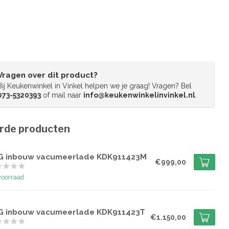
Vragen over dit product?
Bij Keukenwinkel in Vinkel helpen we je graag! Vragen? Bel
073-5320393
of mail naar
info@keukenwinkelinvinkel.nl
.
rde producten
G
G inbouw vacumeerlade KDK911423M
€999,00
voorraad
G
G inbouw vacumeerlade KDK911423T
€1.150,00