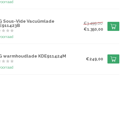
voorraad
G
G Sous-Vide Vacuümlade
€3.499,00
E911423B
€1.350,00
voorraad
G
G warmhoudlade KDE911424M
€249,00
voorraad