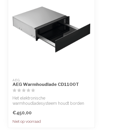
AEG
AEG Warmhoudlade CD1100T
Het elektronische
warmhoudladesysteem houdt borden
warm, houdt eten warm en kan ...
€450,00
Niet op voorraad