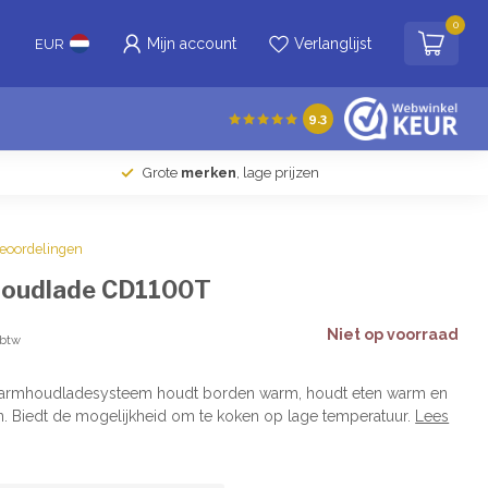
0
Mijn account
Verlanglijst
EUR
9.3
Grote
merken
, lage prijzen
beoordelingen
oudlade CD1100T
Niet op voorraad
 btw
 warmhoudladesysteem houdt borden warm, houdt eten warm en
en. Biedt de mogelijkheid om te koken op lage temperatuur.
Lees