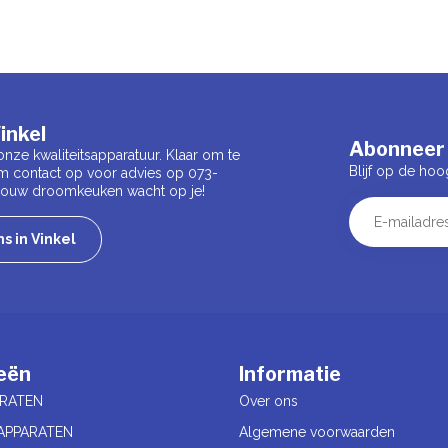
inkel
Abonneer 
onze kwaliteitsapparatuur. Klaar om te
Blijf op de hoo
m contact op voor advies op 073-
 Jouw droomkeuken wacht op je!
s in Vinkel
eën
Informatie
RATEN
Over ons
APPARATEN
Algemene voorwaarden