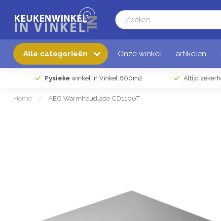
Alle categorieën
Onze winkel
artikelen
Fysieke
winkel in Vinkel 600m2
Altijd zeker
Home
/
AEG Warmhoudlade CD1100T