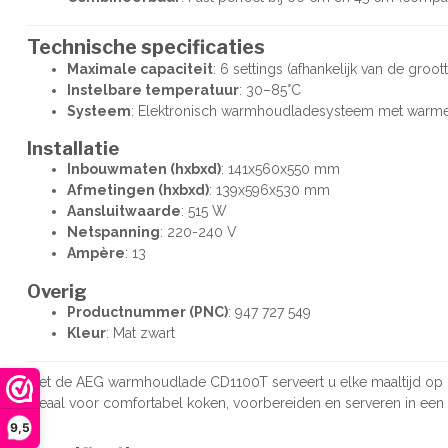
Technische specificaties
Maximale capaciteit
: 6 settings (afhankelijk van de groot
Instelbare temperatuur
: 30–85°C
Systeem
: Elektronisch warmhoudladesysteem met warme l
Installatie
Inbouwmaten (hxbxd)
: 141x560x550 mm
Afmetingen (hxbxd)
: 139x596x530 mm
Aansluitwaarde
: 515 W
Netspanning
: 220-240 V
Ampère
: 13
Overig
Productnummer (PNC)
: 947 727 549
Kleur
: Mat zwart
Met de AEG warmhoudlade CD1100T serveert u elke maaltijd op h
Ideaal voor comfortabel koken, voorbereiden en serveren in e
9,5