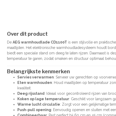
Over dit product
De
AEG warmhoudlade CD1100T
is een stijlvolle en praktis
maaltijden. Het elektronische warmhoudladesysteem houdt bor
biedt een speciale stand om deeg te laten rijzen. Daarnaast is
temperatuur te garen, zodat smaken en structuur optimaal behou
Belangrijkste kenmerken
Servies verwarmen
: Serveer uw gerechten op voorverwa
Eten warmhouden
: Houd maaltijden op temperatuur zo
kwaliteit.
Deeg rijsstand
: Ideaal voor gecontroleerd rijzen van br
Koken op lage temperatuur
: Geschikt voor langzaam g
Warme lucht circulatie
: Zorgt voor een gelijkmatige tem
Push-pull opening
: Eenvoudig openen en sluiten met een 
Combineerbaar
: Past perfect bij 60 cm en 45 cm (compa