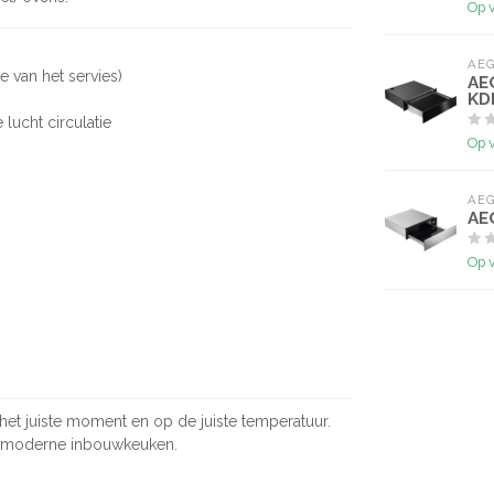
Op 
AE
te van het servies)
AE
KD
ucht circulatie
Op 
AE
AE
Op 
et juiste moment en op de juiste temperatuur.
en moderne inbouwkeuken.