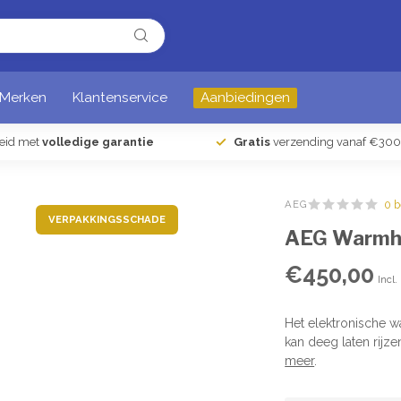
Merken
Klantenservice
Aanbiedingen
heid met
volledige garantie
Gratis
verzending vanaf €300
AEG
0 
VERPAKKINGSSCHADE
AEG Warmh
€450,00
Incl.
Het elektronische
kan deeg laten rijz
meer
.