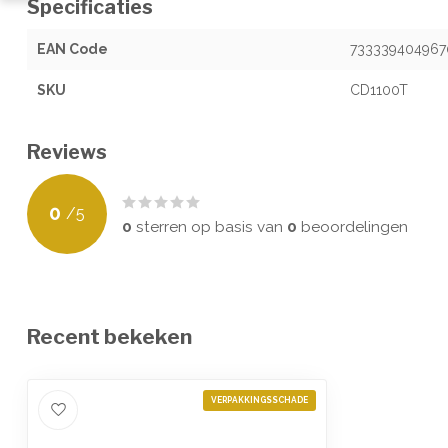
Specificaties
EAN Code
733339404967
SKU
CD1100T
Reviews
0
/
5
0
sterren op basis van
0
beoordelingen
Recent bekeken
VERPAKKINGSSCHADE