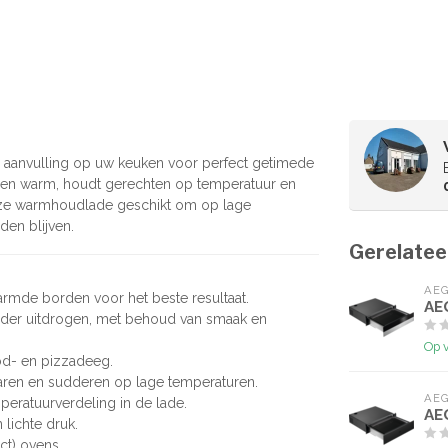
che aanvulling op uw keuken voor perfect getimede
den warm, houdt gerechten op temperatuur en
 deze warmhoudlade geschikt om op lage
den blijven.
Gerelatee
AE
rmde borden voor het beste resultaat.
AE
nder uitdrogen, met behoud van smaak en
Op 
ood- en pizzadeeg.
aren en sudderen op lage temperaturen.
AE
peratuurverdeling in de lade.
AE
lichte druk.
ct) ovens.