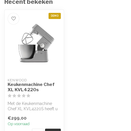
Recent bekeken
DEMO
KENWOOD
Keukenmachine Chef
XL KVL4220s
Met de Keukenmachine
Chef XL KVL4220S heeft u
een veelzijdige keukenhulp
€299,00
voor di...
Op voorraad