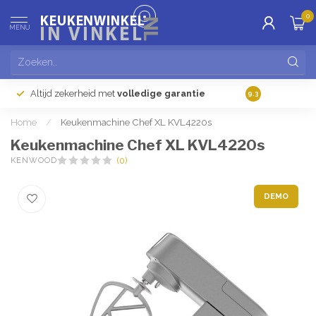
0
MENU
Altijd zekerheid met
volledige garantie
Gratis
verzendi
9.3
Home
/
Keukenmachine Chef XL KVL4220s
Keukenmachine Chef XL KVL4220s
KENWOOD
(0)
DEMO