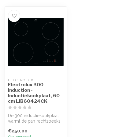
ELECTROLUX
Electrolux 300
Induction -
Inductiekookplaat, 60
cm LIB60424CK
De 300 inductiekookplaat
warmt de pan rechtstreeks
op voor een snelle,
€250,00
nauwkeuri...
Op voorraad