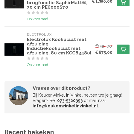
€1.350,00
brugfunctie SaphirMatt®,
70 cm PE6000S70
Op voorraad
ELECTROLUX
Electrolux Kookplaat met
afzuiging
€999,00
Inductiekookplaat met
€875,00
afzuiging, 80 cm KCC83480I
Op voorraad
Vragen over dit product?
Bij Keukenwinkel in Vinkel helpen we je graag!
Vragen? Bel
073-5320393
of mail naar
info@keukenwinkelinvinkel.nl
.
Recent bekeken