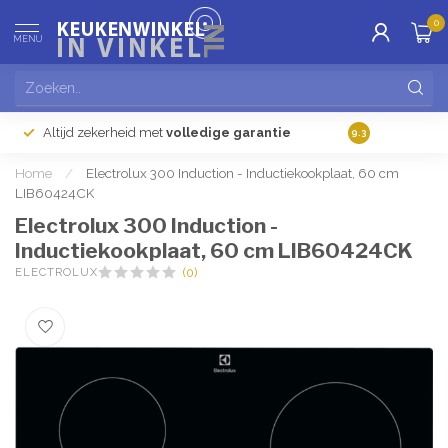
0
MENU
Altijd zekerheid met
volledige garantie
Gratis
verzendi
9.3
Home
/
Electrolux 300 Induction - Inductiekookplaat, 60 cm
LIB60424CK
Electrolux 300 Induction -
Inductiekookplaat, 60 cm LIB60424CK
ELECTROLUX
(0)