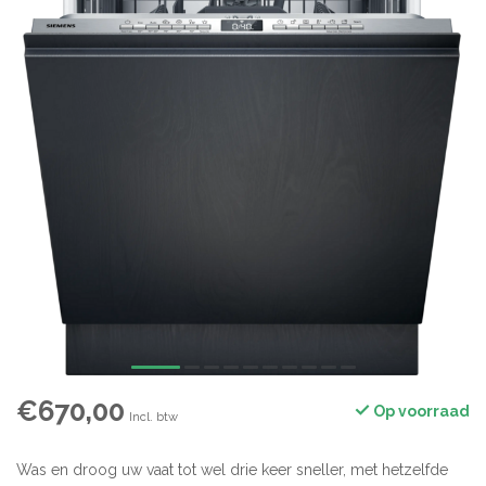
€670,00
Op voorraad
Incl. btw
Was en droog uw vaat tot wel drie keer sneller, met hetzelfde