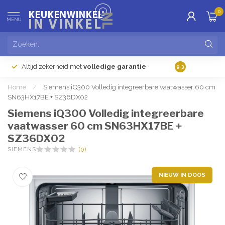
0
MENU
Altijd zekerheid met
volledige garantie
Gratis
verzendi
9.3
Home
/
Siemens iQ300 Volledig integreerbare vaatwasser 60 cm
SN63HX17BE + SZ36DX02
Siemens iQ300 Volledig integreerbare
vaatwasser 60 cm SN63HX17BE +
SZ36DX02
SIEMENS
(0)
NIEUW IN DOOS