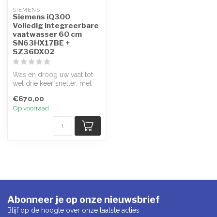
SIEMENS
Siemens iQ300
Volledig integreerbare
vaatwasser 60 cm
SN63HX17BE +
SZ36DX02
Was en droog uw vaat tot
wel drie keer sneller, met
hetzelfde uitstekende
€670,00
result...
Op voorraad
Abonneer je op onze nieuwsbrief
Blijf op de hoogte over onze laatste acties