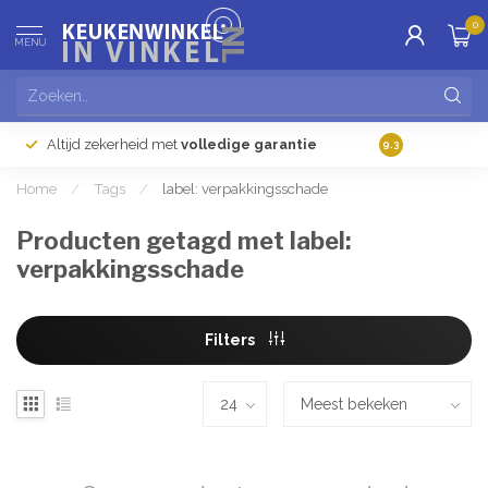
0
MENU
Altijd zekerheid met
volledige garantie
Gratis
verzendi
9.3
Home
/
Tags
/
label: verpakkingsschade
Producten getagd met label:
verpakkingsschade
Filters