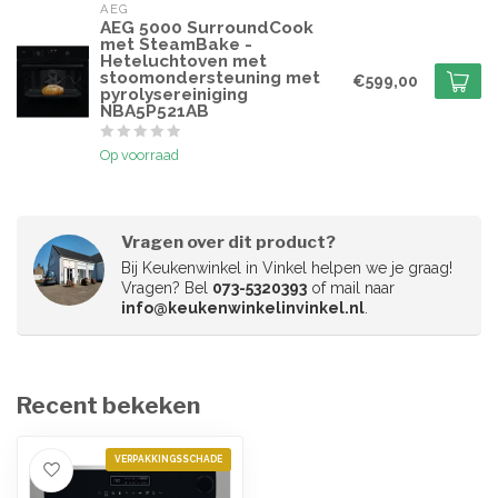
AEG
AEG 5000 SurroundCook
met SteamBake -
Heteluchtoven met
stoomondersteuning met
€599,00
pyrolysereiniging
NBA5P521AB
Op voorraad
Vragen over dit product?
Bij Keukenwinkel in Vinkel helpen we je graag!
Vragen? Bel
073-5320393
of mail naar
info@keukenwinkelinvinkel.nl
.
Recent bekeken
VERPAKKINGSSCHADE