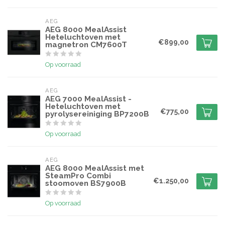
AEG
AEG 8000 MealAssist
Heteluchtoven met
€899,00
magnetron CM7600T
Op voorraad
AEG
AEG 7000 MealAssist -
Heteluchtoven met
€775,00
pyrolysereiniging BP7200B
Op voorraad
AEG
AEG 8000 MealAssist met
SteamPro Combi
€1.250,00
stoomoven BS7900B
Op voorraad