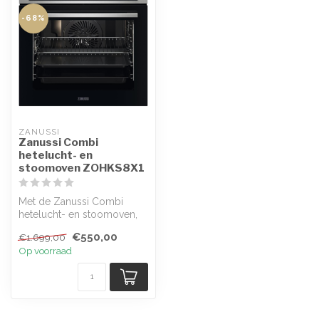
-68%
ZANUSSI 
Zanussi Combi
hetelucht- en
stoomoven ZOHKS8X1
Met de Zanussi Combi
hetelucht- en stoomoven,
model ZOHKS8X1, geniet u
€550,00
€1.699,00
van veelz...
Op voorraad