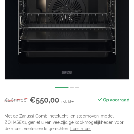
€550,00
€1.699,00
Op voorraad
Incl. btw
Met de Zanussi Combi hetelucht- en stoomoven, model
ZOHKS8X1, geniet u van veelzijdige kookmogelijkheden voor
de meest veeleisende gerechten.
Lees meer
.