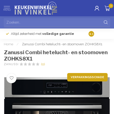
0
MENU
Altijd zekerheid met
volledige garantie
Gratis
verzendi
9.3
Home
/
Zanussi Combi hetelucht- en stoomoven ZOHKS8X1
Zanussi Combi hetelucht- en stoomoven
ZOHKS8X1
ZANUSSI 
(0)
VERPAKKINGSSCHADE