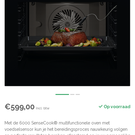
€599,00
Op voorraad
Incl. btw
Met de 6000 SenseCook® multifunctionele oven met
voedselsensor kun je het bereidingsproces nauwkeurig volgen