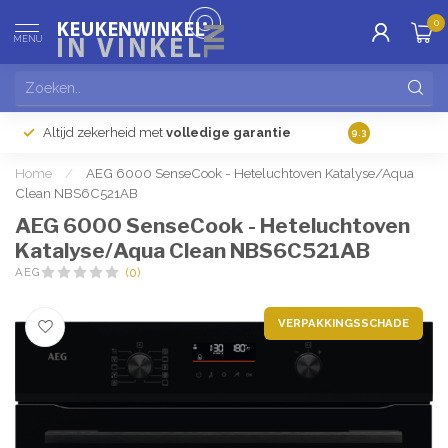
0
MENU
Altijd zekerheid met
volledige garantie
Gratis
verzendi
9.3
Home
/
AEG 6000 SenseCook - Heteluchtoven Katalyse/Aqua
Clean NBS6C521AB
AEG 6000 SenseCook - Heteluchtoven
Katalyse/Aqua Clean NBS6C521AB
AEG
(0)
VERPAKKINGSSCHADE