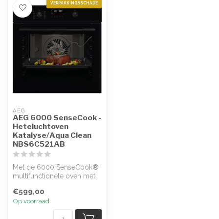
VERPAKKINGSSCHADE
AEG
AEG 6000 SenseCook -
Heteluchtoven
Katalyse/Aqua Clean
NBS6C521AB
Met de 6000 SenseCook®
multifunctionele oven met
voedselsensor kun je het
€599,00
bereid...
Op voorraad