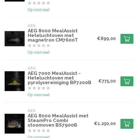
Op voorraad
AEG
AEG 8000 MealAssist
Heteluchtoven met
€899,00
magnetron CM7600T
Op voorraad
AEG
AEG 7000 MealAssist -
Heteluchtoven met
€775,00
pyrolysereiniging BP7200B
Op voorraad
AEG
AEG 8000 MealAssist met
SteamPro Combi
€1.250,00
stoomoven BS7900B
Op voorraad