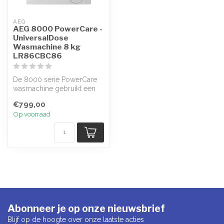
AEG
AEG 8000 PowerCare -
UniversalDose
Wasmachine 8 kg
LR86CBC86
De 8000 serie PowerCare
wasmachine gebruikt een
unieke techniek om
€799,00
wasmiddel sne...
Op voorraad
Abonneer je op onze nieuwsbrief
Blijf op de hoogte over onze laatste acties