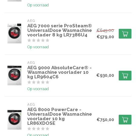
Op voorraad
AEG
AEG 7000 serie ProSteam®
UniversalDose Wasmachine
€649,00
voorlader 8 kg LR7386U4
€579,00
Op voorraad
AEG
AEG 9000 AbsoluteCare® -
Wasmachine voorlader 10
€930,00
kg LR9604C6
Op voorraad
AEG
AEG 8000 PowerCare -
UniversalDose Wasmachine
voorlader 10 kg
€750,00
LR86XDOSE
Op voorraad