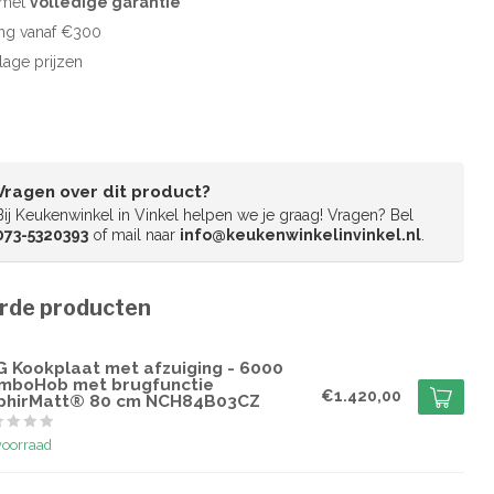
d met
volledige garantie
ng vanaf €300
 lage prijzen
Vragen over dit product?
Bij Keukenwinkel in Vinkel helpen we je graag! Vragen? Bel
073-5320393
of mail naar
info@keukenwinkelinvinkel.nl
.
rde producten
G
G Kookplaat met afzuiging - 6000
mboHob met brugfunctie
€1.420,00
phirMatt® 80 cm NCH84B03CZ
voorraad