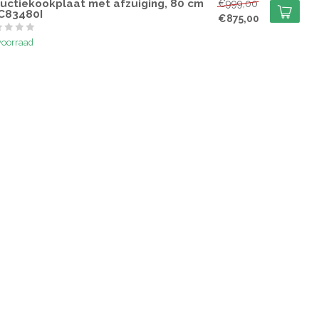
ductiekookplaat met afzuiging, 80 cm
€999,00
C83480I
€875,00
voorraad