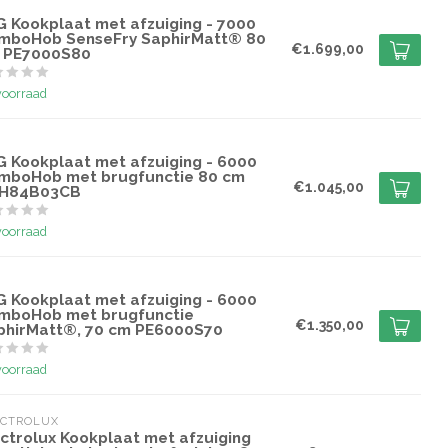
G
G Kookplaat met afzuiging - 7000
mboHob SenseFry SaphirMatt® 80
€1.699,00
 PE7000S80
voorraad
G
G Kookplaat met afzuiging - 6000
mboHob met brugfunctie 80 cm
€1.045,00
H84B03CB
voorraad
G
G Kookplaat met afzuiging - 6000
mboHob met brugfunctie
€1.350,00
phirMatt®, 70 cm PE6000S70
voorraad
ECTROLUX
ectrolux Kookplaat met afzuiging