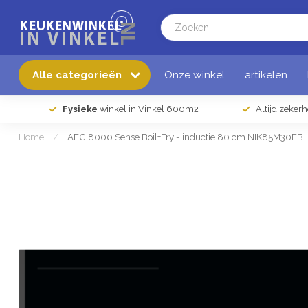
Alle categorieën
Onze winkel
artikelen
Fysieke
winkel in Vinkel 600m2
Altijd zeker
Home
/
AEG 8000 Sense Boil+Fry - inductie 80 cm NIK85M30FB