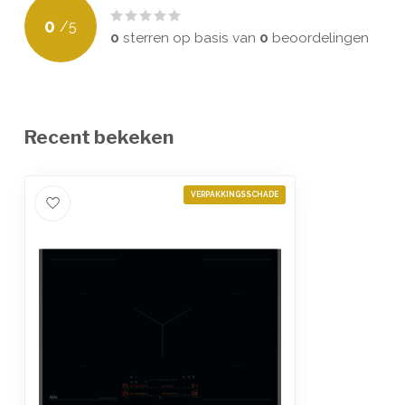
0
/
5
0
sterren op basis van
0
beoordelingen
Recent bekeken
VERPAKKINGSSCHADE