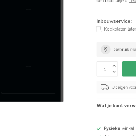
een biefstukje b
Lee
Inbouwservice:
Kookplaten late
Gebruik ma
Uit eigen vo
Wat je kunt ver
Fysieke
winkel 