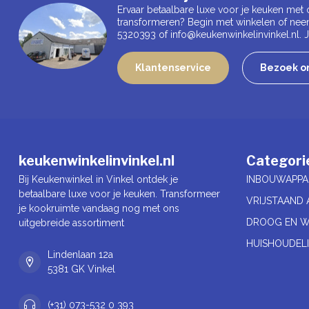
Ervaar betaalbare luxe voor je keuken met 
transformeren? Begin met winkelen of nee
5320393 of
info@keukenwinkelinvinkel.nl
.
Klantenservice
Bezoek on
keukenwinkelinvinkel.nl
Categori
Bij Keukenwinkel in Vinkel ontdek je
INBOUWAPPA
betaalbare luxe voor je keuken. Transformeer
VRIJSTAAND 
je kookruimte vandaag nog met ons
DROOG EN W
uitgebreide assortiment
HUISHOUDELI
Lindenlaan 12a
5381 GK Vinkel
(+31) 073-532 0 393