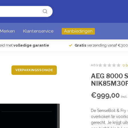
Merken
Klantenservice
Aanbiedingen
heid met
volledige garantie
Gratis
verzending vanaf €300
AEG
0 
VERPAKKINGSSCHADE
AEG 8000 Se
NIK85M30
€999,00
Incl
De SenseBoil & Fry
overkoken te voorko
gerecht. Je krijgt u