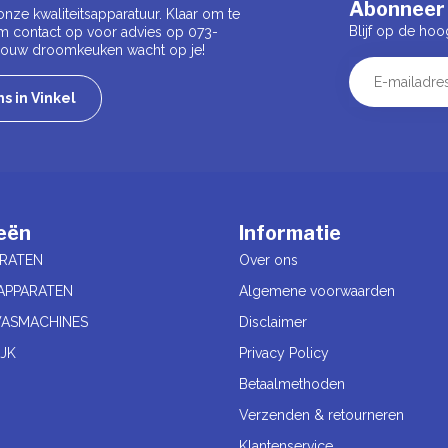
Abonneer 
onze kwaliteitsapparatuur. Klaar om te
Blijf op de hoo
m contact op voor advies op 073-
 Jouw droomkeuken wacht op je!
s in Vinkel
eën
Informatie
RATEN
Over ons
APPARATEN
Algemene voorwaarden
ASMACHINES
Disclaimer
JK
Privacy Policy
Betaalmethoden
Verzenden & retourneren
Klantenservice