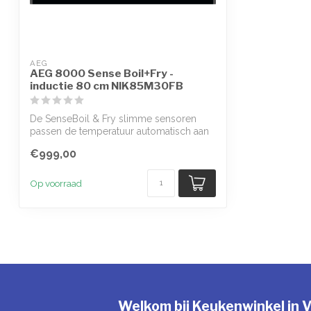
AEG
AEG 8000 Sense Boil+Fry -
inductie 80 cm NIK85M30FB
De SenseBoil & Fry slimme sensoren
passen de temperatuur automatisch aan
om over...
€999,00
Op voorraad
Welkom bij Keukenwinkel in V