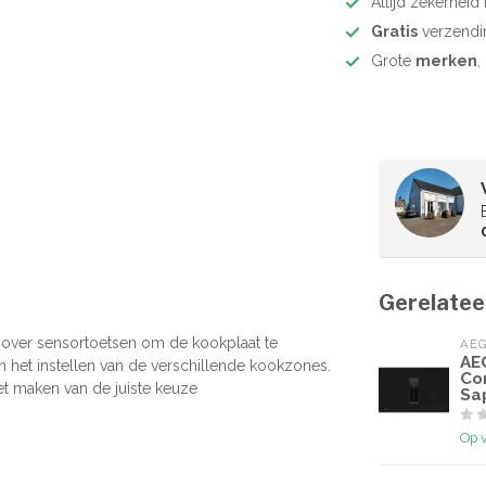
Altijd zekerhei
Gratis
verzendi
Grote
merken
,
Gerelatee
over sensortoetsen om de kookplaat te
AE
AE
n het instellen van de verschillende kookzones.
Co
et maken van de juiste keuze
Sa
Op 