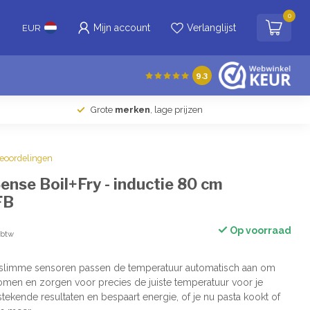
0
Mijn account
Verlanglijst
EUR
9.3
Grote
merken
, lage prijzen
beoordelingen
nse Boil+Fry - inductie 80 cm
FB
Op voorraad
. btw
 slimme sensoren passen de temperatuur automatisch aan om
men en zorgen voor precies de juiste temperatuur voor je
itstekende resultaten en bespaart energie, of je nu pasta kookt of