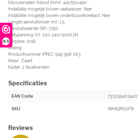
Inbouwmaten hxbxd (mm): 44x750x490
Installatie mogelijk boven vaatwasser: Nee
Installatie mogelijk boven onderbouwkoelkast: Nee
Lengte aansluitsnoer (m): 1.5
Aansluitwaarde (W): 7350
Netspanning (V): 220-240/400V2N
9,5
Ampère: 2x16
Overig
Productnummer (PNC): 949 598 063
Kleur: Zwart
Kader: 2 facetranden
Specificaties
EAN Code
733339401440
SKU
NIK85M30FB
Reviews