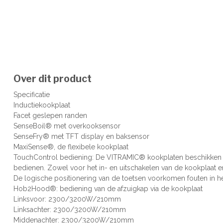
Over dit product
Specificatie
Inductiekookplaat
Facet geslepen randen
SenseBoil® met overkooksensor
SenseFry® met TFT display en baksensor
MaxiSense®, de flexibele kookplaat
TouchControl bediening: De VITRAMIC® kookplaten beschikken 
bedienen. Zowel voor het in- en uitschakelen van de kookplaat e
De logische positionering van de toetsen voorkomen fouten in h
Hob2Hood®: bediening van de afzuigkap via de kookplaat
Linksvoor: 2300/3200W/210mm
Linksachter: 2300/3200W/210mm
Middenachter: 2300/3200W/210mm