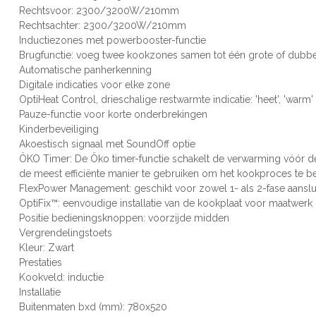
Rechtsvoor: 2300/3200W/210mm
Rechtsachter: 2300/3200W/210mm
Inductiezones met powerbooster-functie
Brugfunctie: voeg twee kookzones samen tot één grote of dubb
Automatische panherkenning
Digitale indicaties voor elke zone
OptiHeat Control, drieschalige restwarmte indicatie: 'heet', 'warm' o
Pauze-functie voor korte onderbrekingen
Kinderbeveiliging
Akoestisch signaal met SoundOff optie
ÖKO Timer: De Öko timer-functie schakelt de verwarming vóór de
de meest efficiënte manier te gebruiken om het kookproces te b
FlexPower Management: geschikt voor zowel 1- als 2-fase aanslu
OptiFix™: eenvoudige installatie van de kookplaat voor maatwerk
Positie bedieningsknoppen: voorzijde midden
Vergrendelingstoets
Kleur: Zwart
Prestaties
Kookveld: inductie
Installatie
Buitenmaten bxd (mm): 780x520