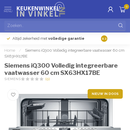
0
MENU
Altijd zekerheid met
volledige garantie
Gratis
verzendi
9.3
Home
/
Siemens iQ300 Volledig integreerbare vaatwasser 60 cm
SX63HX17BE
Siemens iQ300 Volledig integreerbare
vaatwasser 60 cm SX63HX17BE
SIEMENS
(0)
NIEUW IN DOOS