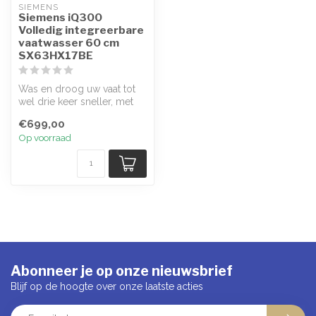
SIEMENS
Siemens iQ300
Volledig integreerbare
vaatwasser 60 cm
SX63HX17BE
Was en droog uw vaat tot
wel drie keer sneller, met
hetzelfde uitstekende
€699,00
result...
Op voorraad
Abonneer je op onze nieuwsbrief
Blijf op de hoogte over onze laatste acties