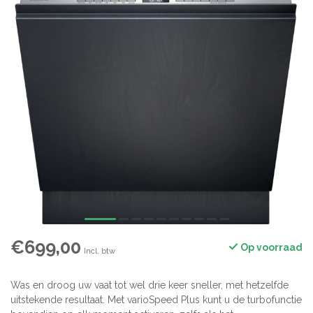
€699,00
Op voorraad
Incl. btw
Was en droog uw vaat tot wel drie keer sneller, met hetzelfde
uitstekende resultaat. Met varioSpeed ​​Plus kunt u de turbofunctie